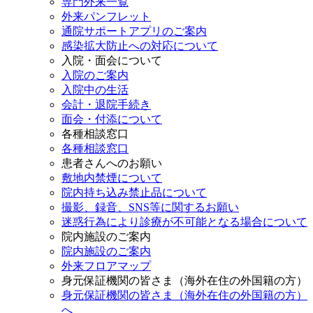
専門外来一覧
外来パンフレット
通院サポートアプリのご案内
感染拡大防止への対応について
入院・面会について
入院のご案内
入院中の生活
会計・退院手続き
面会・付添について
各種相談窓口
各種相談窓口
患者さんへのお願い
敷地内禁煙について
院内持ち込み禁止品について
撮影、録音、SNS等に関するお願い
迷惑行為により診療が不可能となる場合について
院内施設のご案内
院内施設のご案内
外来フロアマップ
身元保証機関の皆さま（海外在住の外国籍の方）
身元保証機関の皆さま（海外在住の外国籍の方）
へ