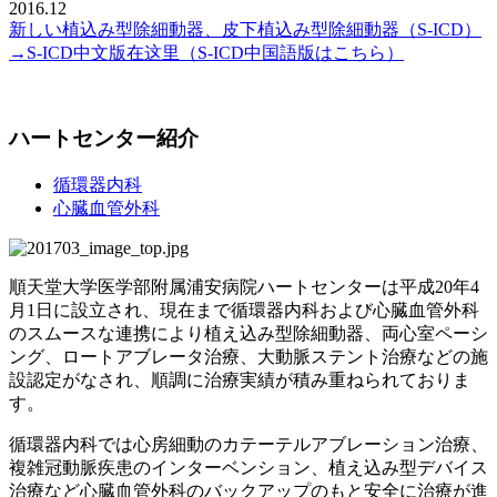
2016.12
新しい植込み型除細動器、皮下植込み型除細動器（S-ICD）
→S-ICD中文版在这里（S-ICD中国語版はこちら）
ハートセンター紹介
循環器内科
心臓血管外科
順天堂大学医学部附属浦安病院ハートセンターは平成20年4
月1日に設立され、現在まで循環器内科および心臓血管外科
のスムースな連携により植え込み型除細動器、両心室ペーシ
ング、ロートアブレータ治療、大動脈ステント治療などの施
設認定がなされ、順調に治療実績が積み重ねられておりま
す。
循環器内科では心房細動のカテーテルアブレーション治療、
複雑冠動脈疾患のインターベンション、植え込み型デバイス
治療など心臓血管外科のバックアップのもと安全に治療が進