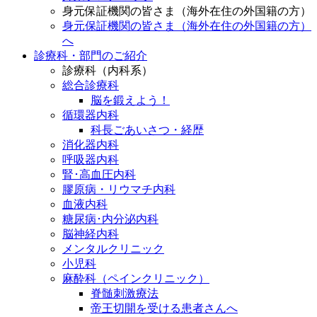
身元保証機関の皆さま（海外在住の外国籍の方）
身元保証機関の皆さま（海外在住の外国籍の方）
へ
診療科・部門のご紹介
診療科（内科系）
総合診療科
脳を鍛えよう！
循環器内科
科長ごあいさつ・経歴
消化器内科
呼吸器内科
腎･高血圧内科
膠原病・リウマチ内科
血液内科
糖尿病･内分泌内科
脳神経内科
メンタルクリニック
小児科
麻酔科（ペインクリニック）
脊髄刺激療法
帝王切開を受ける患者さんへ