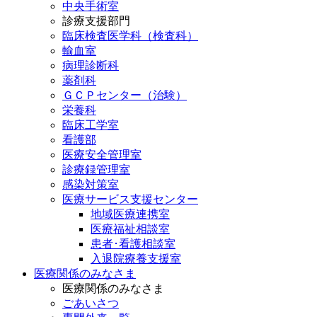
中央手術室
診療支援部門
臨床検査医学科（検査科）
輸血室
病理診断科
薬剤科
ＧＣＰセンター（治験）
栄養科
臨床工学室
看護部
医療安全管理室
診療録管理室
感染対策室
医療サービス支援センター
地域医療連携室
医療福祉相談室
患者･看護相談室
入退院療養支援室
医療関係のみなさま
医療関係のみなさま
ごあいさつ