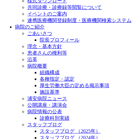
様式ダウンロード
共同診療・診療録等閲覧について
イベントのご案内
連携医療機関登録制度・医療機関検索システム
病院のご紹介
ごあいさつ
院長プロフィール
理念・基本方針
患者さんの権利等
沿革
病院概要
組織構成
各種指定・認定
厚生労働大臣の定める掲示事項
施設基準
浦安病院ニュース
公開講座・講演会
病院情報の公表
診療科別実績
スタッフブログ
スタッフブログ （2025年）
スタッフブログ （2024年）