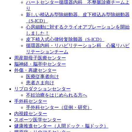
ハートセンター循環器内科 不整脈診療チームよ
り
新しい植込み型除細動器、皮下植込み型除細動器
（S-ICD）
心房細動に対するクライオアブレーションを開始
しました！
皮下植入式心律转复除颤器（S-ICD）
循環器内科・リハビリテーション科 心臓リハビ
リテーションチーム
周産期母子医療センター
脳神経・脳卒中センター
外傷・再建センター
医療従事者向け
患者さま向け
リプロダクションセンター
不妊治療をはじめられる方へ
手外科センター
手外科センター（症例・研究）
内視鏡センター
スポーツ医学センター
健康推進センター（人間ドック・脳ドック）