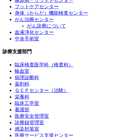
膠原病・リウマチセンター
フットケアセンター
身体（からだ）機能検査センター
がん治療センター
がん診療について
血液浄化センター
中央手術室
診療支援部門
臨床検査医学科（検査科）
輸血室
病理診断科
薬剤科
ＧＣＰセンター（治験）
栄養科
臨床工学室
看護部
医療安全管理室
診療録管理室
感染対策室
医療サービス支援センター