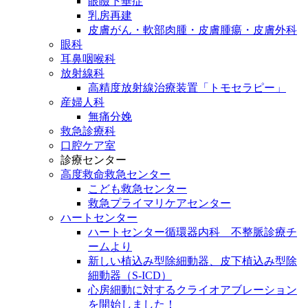
眼瞼下垂症
乳房再建
皮膚がん・軟部肉腫・皮膚腫瘍・皮膚外科
眼科
耳鼻咽喉科
放射線科
高精度放射線治療装置「トモセラピー」
産婦人科
無痛分娩
救急診療科
口腔ケア室
診療センター
高度救命救急センター
こども救急センター
救急プライマリケアセンター
ハートセンター
ハートセンター循環器内科 不整脈診療チ
ームより
新しい植込み型除細動器、皮下植込み型除
細動器（S-ICD）
心房細動に対するクライオアブレーション
を開始しました！