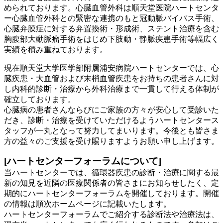
められております。心臓血管外科は順天堂医院ハートセンタ
ー心臓血管外科との緊密な連携のもと冠動脈バイパス手術、
心臓弁膜症に対する弁置換術・形成術、ステント治療を含む
胸腹部大動脈瘤手術をはじめ下肢動・静脈疾患手術等幅広く
実績を積み重ねております。
現在順天堂大学医学部附属浦安病院ハートセンターでは、心
臓疾患・大血管および末梢血管疾患をお持ちの患者さんに対
し内科的診断・治療から外科治療まで一貫して行える体制が
確立しております。
心臓病の患者さんならびにご家族の方々が安心して受診いた
だき、診断・治療を受けていただけるようハートセンタース
タッフが一丸となって努力してまいります。今後とも皆さま
方の益々のご支援を受け賜りますようお願い申し上げます。
[ハートセンターフォーラムについて]
当ハートセンターでは、循環器疾患の診断・治療に関する最
新の知見を近隣の医療関係者の皆さまにお知らせしたく、定
期的にハートセンターフォーラムを開催しております。開催
の情報は順次ホームページに記載いたします。
ハートセンターフォーラムでご紹介する診断法や治療法は、