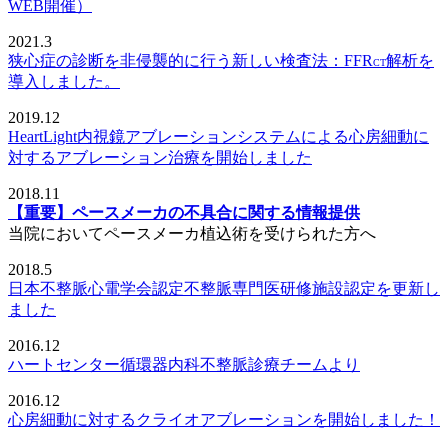
WEB開催）
2021.3
狭心症の診断を非侵襲的に行う新しい検査法：FFR
解析を
CT
導入しました。
2019.12
HeartLight内視鏡アブレーションシステムによる心房細動に
対するアブレーション治療を開始しました
2018.11
【重要】ペースメーカの不具合に関する情報提供
当院においてペースメーカ植込術を受けられた方へ
2018.5
日本不整脈心電学会認定不整脈専門医研修施設認定を更新し
ました
2016.12
ハートセンター循環器内科不整脈診療チームより
2016.12
心房細動に対するクライオアブレーションを開始しました！