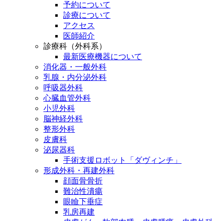
予約について
診療について
アクセス
医師紹介
診療科（外科系）
最新医療機器について
消化器・一般外科
乳腺・内分泌外科
呼吸器外科
心臓血管外科
小児外科
脳神経外科
整形外科
皮膚科
泌尿器科
手術支援ロボット「ダヴィンチ」
形成外科・再建外科
顔面骨骨折
難治性潰瘍
眼瞼下垂症
乳房再建