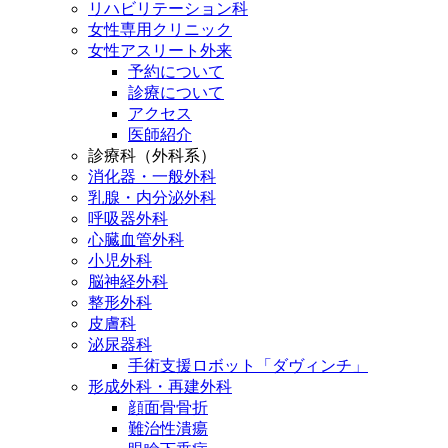
リハビリテーション科
女性専用クリニック
女性アスリート外来
予約について
診療について
アクセス
医師紹介
診療科（外科系）
消化器・一般外科
乳腺・内分泌外科
呼吸器外科
心臓血管外科
小児外科
脳神経外科
整形外科
皮膚科
泌尿器科
手術支援ロボット「ダヴィンチ」
形成外科・再建外科
顔面骨骨折
難治性潰瘍