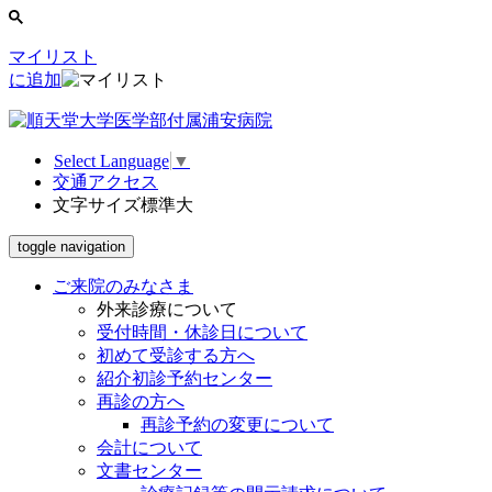
マイリスト
に追加
Select Language
▼
交通アクセス
文字サイズ
標準
大
toggle navigation
ご来院のみなさま
外来診療について
受付時間・休診日について
初めて受診する方へ
紹介初診予約センター
再診の方へ
再診予約の変更について
会計について
文書センター