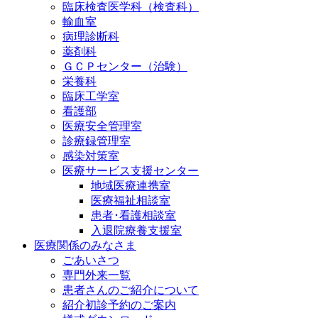
臨床検査医学科（検査科）
輸血室
病理診断科
薬剤科
ＧＣＰセンター（治験）
栄養科
臨床工学室
看護部
医療安全管理室
診療録管理室
感染対策室
医療サービス支援センター
地域医療連携室
医療福祉相談室
患者･看護相談室
入退院療養支援室
医療関係のみなさま
ごあいさつ
専門外来一覧
患者さんのご紹介について
紹介初診予約のご案内