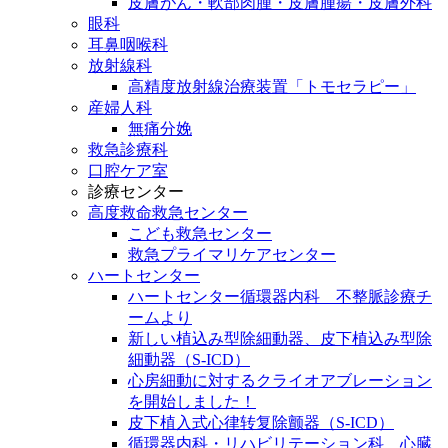
皮膚がん・軟部肉腫・皮膚腫瘍・皮膚外科
眼科
耳鼻咽喉科
放射線科
高精度放射線治療装置「トモセラピー」
産婦人科
無痛分娩
救急診療科
口腔ケア室
診療センター
高度救命救急センター
こども救急センター
救急プライマリケアセンター
ハートセンター
ハートセンター循環器内科 不整脈診療チ
ームより
新しい植込み型除細動器、皮下植込み型除
細動器（S-ICD）
心房細動に対するクライオアブレーション
を開始しました！
皮下植入式心律转复除颤器（S-ICD）
循環器内科・リハビリテーション科 心臓