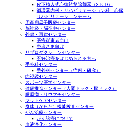
皮下植入式心律转复除颤器（S-ICD）
循環器内科・リハビリテーション科 心臓
リハビリテーションチーム
周産期母子医療センター
脳神経・脳卒中センター
外傷・再建センター
医療従事者向け
患者さま向け
リプロダクションセンター
不妊治療をはじめられる方へ
手外科センター
手外科センター（症例・研究）
内視鏡センター
スポーツ医学センター
健康推進センター（人間ドック・脳ドック）
膠原病・リウマチセンター
フットケアセンター
身体（からだ）機能検査センター
がん治療センター
がん診療について
血液浄化センター