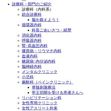
診療科・部門のご紹介
診療科（内科系）
総合診療科
脳を鍛えよう！
循環器内科
科長ごあいさつ・経歴
消化器内科
呼吸器内科
腎･高血圧内科
膠原病・リウマチ内科
血液内科
糖尿病･内分泌内科
脳神経内科
メンタルクリニック
小児科
麻酔科（ペインクリニック）
脊髄刺激療法
帝王切開を受ける患者さんへ
リハビリテーション科
女性専用クリニック
女性アスリート外来