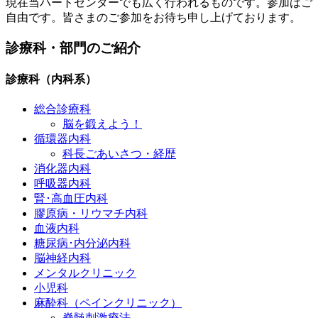
現在当ハートセンターでも広く行われるものです。参加はご
自由です。皆さまのご参加をお待ち申し上げております。
診療科・部門のご紹介
診療科（内科系）
総合診療科
脳を鍛えよう！
循環器内科
科長ごあいさつ・経歴
消化器内科
呼吸器内科
腎･高血圧内科
膠原病・リウマチ内科
血液内科
糖尿病･内分泌内科
脳神経内科
メンタルクリニック
小児科
麻酔科（ペインクリニック）
脊髄刺激療法