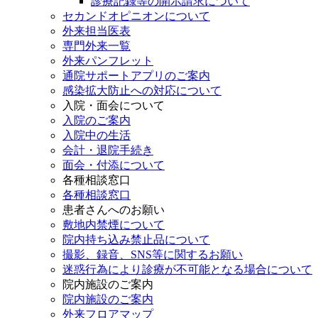
診療記録等の開示請求について
セカンドオピニオンについて
外来担当医表
専門外来一覧
外来パンフレット
通院サポートアプリのご案内
感染拡大防止への対応について
入院・面会について
入院のご案内
入院中の生活
会計・退院手続き
面会・付添について
各種相談窓口
各種相談窓口
患者さんへのお願い
敷地内禁煙について
院内持ち込み禁止品について
撮影、録音、SNS等に関するお願い
迷惑行為により診療が不可能となる場合について
院内施設のご案内
院内施設のご案内
外来フロアマップ