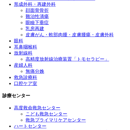
形成外科・再建外科
顔面骨骨折
難治性潰瘍
眼瞼下垂症
乳房再建
皮膚がん・軟部肉腫・皮膚腫瘍・皮膚外科
眼科
耳鼻咽喉科
放射線科
高精度放射線治療装置「トモセラピー」
産婦人科
無痛分娩
救急診療科
口腔ケア室
診療センター
高度救命救急センター
こども救急センター
救急プライマリケアセンター
ハートセンター