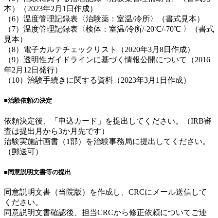
本）（2023年2月1日作成）
（6）温度管理記録表〈治験薬：室温/冷所〉（書式見本）
（7）温度管理記録表〈検体：室温/冷所/-20℃/-70℃ 〉（書式
見本）
（8）電子カルテチェックリスト（2020年3月8日作成）
（9）透明性ガイドラインに基づく情報公開について（2016
年2月12日発行）
（10）治験手続きに関する資料（2023年3月1日作成）
■治験依頼の決定
依頼決定後、「申込カード」を提出してください。（IRB審
査は提出月から3か月先です）
治験実施計画書（1部）を治験事務局に提出してください。
（郵送可）
■同意説明文書等の提出
同意説明文書（当院版）を作成し、CRCにメール送信して
ください。
同意説明文書確認後、担当CRCから修正依頼についてご連