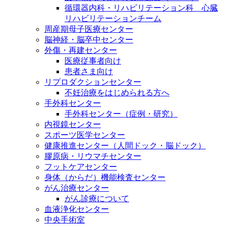
循環器内科・リハビリテーション科 心臓
リハビリテーションチーム
周産期母子医療センター
脳神経・脳卒中センター
外傷・再建センター
医療従事者向け
患者さま向け
リプロダクションセンター
不妊治療をはじめられる方へ
手外科センター
手外科センター（症例・研究）
内視鏡センター
スポーツ医学センター
健康推進センター（人間ドック・脳ドック）
膠原病・リウマチセンター
フットケアセンター
身体（からだ）機能検査センター
がん治療センター
がん診療について
血液浄化センター
中央手術室