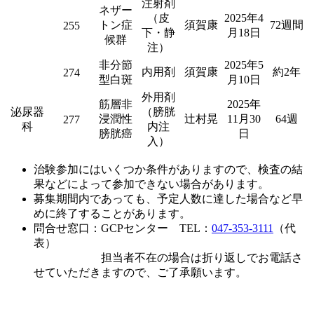
注射剤
ネザー
（皮
2025年4
トン症
須賀康
72週間
255
下・静
月18日
候群
注）
非分節
2025年5
内用剤
須賀康
約2年
274
型白斑
月10日
外用剤
筋層非
2025年
泌尿器
（膀胱
浸潤性
辻村晃
11月30
64週
277
科
内注
膀胱癌
日
入）
治験参加にはいくつか条件がありますので、検査の結
果などによって参加できない場合があります。
募集期間内であっても、予定人数に達した場合など早
めに終了することがあります。
問合せ窓口：GCPセンター TEL：
047-353-3111
（代
表）
担当者不在の場合は折り返しでお電話さ
せていただきますので、ご了承願います。