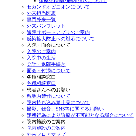
診療記録等の開示請求について
セカンドオピニオンについて
外来担当医表
専門外来一覧
外来パンフレット
通院サポートアプリのご案内
感染拡大防止への対応について
入院・面会について
入院のご案内
入院中の生活
会計・退院手続き
面会・付添について
各種相談窓口
各種相談窓口
患者さんへのお願い
敷地内禁煙について
院内持ち込み禁止品について
撮影、録音、SNS等に関するお願い
迷惑行為により診療が不可能となる場合について
院内施設のご案内
院内施設のご案内
外来フロアマップ