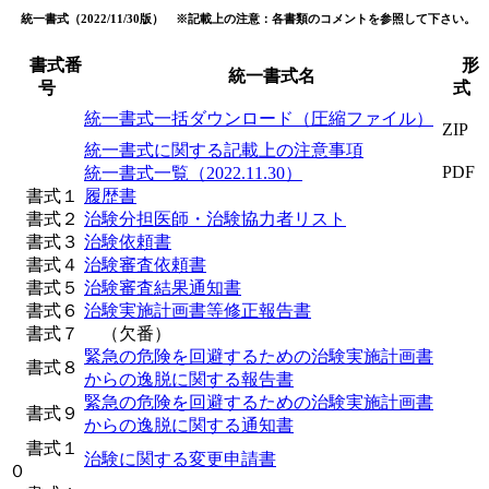
統一書式（2022/11/30版） ※記載上の注意：各書類のコメントを参照して下さい。
書式番
形
統一書式名
号
式
統一書式一括ダウンロード（圧縮ファイル）
ZIP
統一書式に関する記載上の注意事項
PDF
統一書式一覧（2022.11.30）
書式１
履歴書
書式２
治験分担医師・治験協力者リスト
書式３
治験依頼書
書式４
治験審査依頼書
書式５
治験審査結果通知書
書式６
治験実施計画書等修正報告書
書式７
（欠番）
緊急の危険を回避するための治験実施計画書
書式８
からの逸脱に関する報告書
緊急の危険を回避するための治験実施計画書
書式９
からの逸脱に関する通知書
書式１
治験に関する変更申請書
０