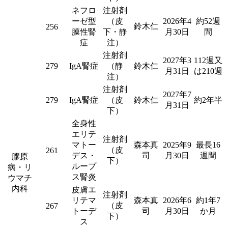
ネフロ
注射剤
ーゼ型
（皮
2026年4
約52週
鈴木仁
256
膜性腎
下・静
月30日
間
症
注）
注射剤
2027年3
112週又
279
IgA腎症
（静
鈴木仁
月31日
は210週
注）
注射剤
2027年7
279
IgA腎症
（皮
鈴木仁
約2年半
月31日
下）
全身性
エリテ
注射剤
マトー
森本真
2025年9
最長16
（皮
261
デス・
司
月30日
週間
膠原
下）
ループ
病・リ
ス腎炎
ウマチ
内科
皮膚エ
注射剤
リテマ
森本真
2026年6
約1年7
（皮
267
トーデ
司
月30日
か月
下）
ス