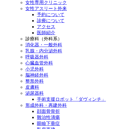
女性専用クリニック
女性アスリート外来
予約について
診療について
アクセス
医師紹介
診療科（外科系）
消化器・一般外科
乳腺・内分泌外科
呼吸器外科
心臓血管外科
小児外科
脳神経外科
整形外科
皮膚科
泌尿器科
手術支援ロボット「ダヴィンチ」
形成外科・再建外科
顔面骨骨折
難治性潰瘍
眼瞼下垂症