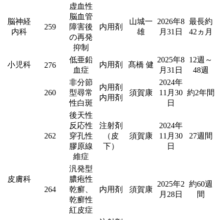
虚血性
脳血管
脳神経
山城一
2026年8
最長約
259
障害後
内用剤
内科
雄
月31日
42ヵ月
の再発
抑制
低亜鉛
2025年8
12週～
小児科
内用剤
髙橋 健
276
血症
月31日
48週
非分節
2024年
内用剤
260
型尋常
須賀康
11月30
約2年間
内用剤
性白斑
日
後天性
反応性
注射剤
2024年
262
穿孔性
（皮
須賀康
11月30
27週間
膠原線
下）
日
維症
汎発型
皮膚科
膿疱性
2025年2
約60週
264
乾癬、
内用剤
須賀康
月28日
間
乾癬性
紅皮症