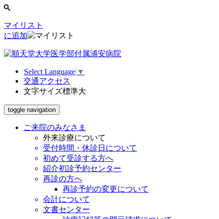
マイリスト
に追加
Select Language
▼
交通アクセス
文字サイズ
標準
大
toggle navigation
ご来院のみなさま
外来診療について
受付時間・休診日について
初めて受診する方へ
紹介初診予約センター
再診の方へ
再診予約の変更について
会計について
文書センター