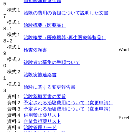
負担軽減費返金願
５
様式１
治験の費用の負担について説明した文書
７
様式１
治験概要（医薬品）
８-１
様式１
治験概要（医療機器･再生医療等製品）
８-２
様式１
Word
検査依頼書
９
様式２
被験者の募集の手順ついて
０
様式２
治験実施連絡書
１
様式２
治験に関する変更報告書
３
資料１
治験薬概要書の要旨
資料２
予定される治験費用について（変更申請）
資料３
予定される治験費用について（変更申請）
資料４
併用禁止薬リスト
Excel
資料５
企業負担薬リスト
資料６
治験管理カード