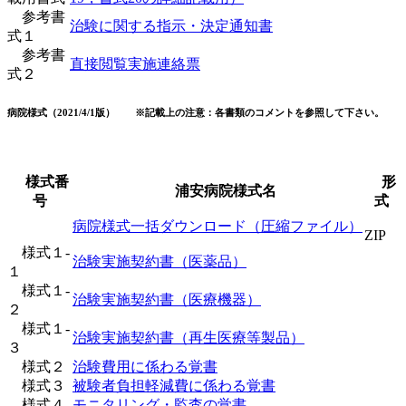
参考書
治験に関する指示・決定通知書
式１
参考書
直接閲覧実施連絡票
式２
病院様式（2021/4/1版） ※記載上の注意：各書類のコメントを参照して下さい。
様式番
形
浦安病院様式名
号
式
病院様式一括ダウンロード（圧縮ファイル）
ZIP
様式１-
治験実施契約書（医薬品）
１
様式１-
治験実施契約書（医療機器）
２
様式１-
治験実施契約書（再生医療等製品）
３
様式２
治験費用に係わる覚書
様式３
被験者負担軽減費に係わる覚書
様式４
モニタリング・監査の覚書