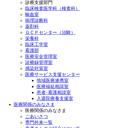
診療支援部門
臨床検査医学科（検査科）
輸血室
病理診断科
薬剤科
ＧＣＰセンター（治験）
栄養科
臨床工学室
看護部
医療安全管理室
診療録管理室
感染対策室
医療サービス支援センター
地域医療連携室
医療福祉相談室
患者･看護相談室
入退院療養支援室
医療関係のみなさま
医療関係のみなさま
ごあいさつ
専門外来一覧