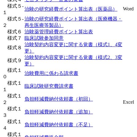
様式５-
Word
治験の研究経費ポイント算出表（医薬品）
１
様式５-
治験の研究経費ポイント算出表（医療機器・
２
再生医療等製品）
様式６
治験薬管理経費ポイント算出表
様式７
臨床試験参加同意
治験契約内容変更に関する覚書（様式1、4変
様式８
更）
治験契約内容変更に関する覚書（様式2、3変
様式９
更）
様式１
治験費用に係わる請求書
０
様式１
臨床試験研究費請求書
１
様式１
負担軽減費納付依頼書（初回）
Excel
２
様式１
負担軽減費納付依頼書（追加）
３
様式１
負担軽減費納付依頼書（不足）
４
様式１