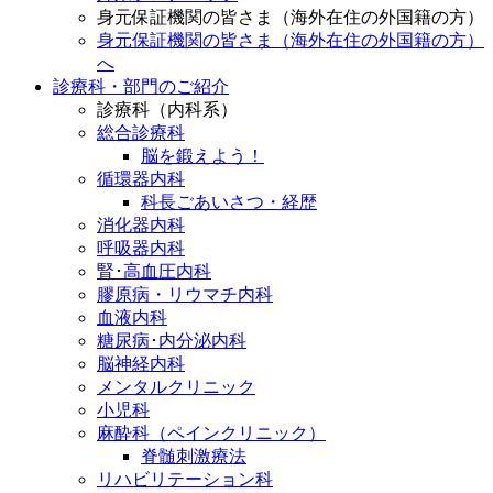
身元保証機関の皆さま（海外在住の外国籍の方）
身元保証機関の皆さま（海外在住の外国籍の方）
へ
診療科・部門のご紹介
診療科（内科系）
総合診療科
脳を鍛えよう！
循環器内科
科長ごあいさつ・経歴
消化器内科
呼吸器内科
腎･高血圧内科
膠原病・リウマチ内科
血液内科
糖尿病･内分泌内科
脳神経内科
メンタルクリニック
小児科
麻酔科（ペインクリニック）
脊髄刺激療法
リハビリテーション科