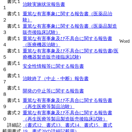
書式１
治験実施状況報告書
１
書式１
重篤な有害事象に関する報告書（医薬品治
２
験）
書式１
重篤な有害事象に関する報告書（医薬品製造
３
販売後臨床試験）
書式１
重篤な有害事象及び不具合に関する報告書
Word
４
（医療機器治験）
書式１
重篤な有害事象及び不具合に関する報告書(医
５
療機器製造販売後臨床試験)
書式１
安全性情報等に関する報告書
６
書式１
治験終了（中止・中断）報告書
７
書式１
開発の中止等に関する報告書
８
書式１
重篤な有害事象及び不具合に関する報告書
９
（再生医療等製品治験）
書式２
重篤な有害事象及び不具合に関する報告書
０
（再生医療等製品製造販売後臨床試験）
詳細記
（書式12、書式13、書式14、書式15、書式
載用書式
19，書式20の詳細記載用）