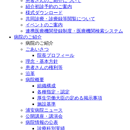
患者さんのご紹介について
紹介初診予約のご案内
様式ダウンロード
共同診療・診療録等閲覧について
イベントのご案内
連携医療機関登録制度・医療機関検索システム
病院のご紹介
病院のご紹介
ごあいさつ
院長プロフィール
理念・基本方針
患者さんの権利等
沿革
病院概要
組織構成
各種指定・認定
厚生労働大臣の定める掲示事項
施設基準
浦安病院ニュース
公開講座・講演会
病院情報の公表
診療科別実績