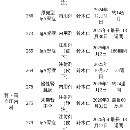
注）
2024年
原発型
約14か
266
内用剤
鈴木仁
12月31
IgA腎症
月
日
2025年4
最長118
IgA腎症
内用剤
鈴木仁
273
月30日
週間
注射剤
2025年5
265
IgA腎症
（皮
鈴木仁
186週間
月2日
下）
注射剤
2025年
269
IgA腎症
（皮
鈴木仁
10月27
134週
下）
日
慢性腎
2026年1
約24週
内用剤
鈴木仁
278
臓病
月2日
間
腎・高
注射剤
末期腎
2026年3
最長60
血圧内
275
（静
鈴木仁
不全
月31日
か月
科
注）
注射剤
2026年4
最長118
279
IgA腎症
（皮
鈴木仁
月17日
週間
下）