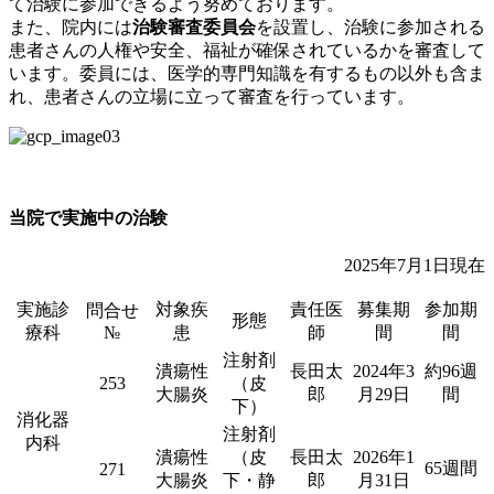
て治験に参加できるよう努めております。
また、院内には
治験審査委員会
を設置し、治験に参加される
患者さんの人権や安全、福祉が確保されているかを審査して
います。委員には、医学的専門知識を有するもの以外も含ま
れ、患者さんの立場に立って審査を行っています。
当院で実施中の治験
2025年7月1日現在
実施診
対象疾
責任医
募集期
参加期
問合せ
形態
療科
№
患
師
間
間
注射剤
潰瘍性
長田太
2024年3
約96週
253
（皮
大腸炎
郎
月29日
間
下）
消化器
注射剤
内科
潰瘍性
（皮
長田太
2026年1
65週間
271
大腸炎
下・静
郎
月31日