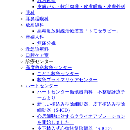
乳房再建
皮膚がん・軟部肉腫・皮膚腫瘍・皮膚外科
眼科
耳鼻咽喉科
放射線科
高精度放射線治療装置「トモセラピー」
産婦人科
無痛分娩
救急診療科
口腔ケア室
診療センター
高度救命救急センター
こども救急センター
救急プライマリケアセンター
ハートセンター
ハートセンター循環器内科 不整脈診療チ
ームより
新しい植込み型除細動器、皮下植込み型除
細動器（S-ICD）
心房細動に対するクライオアブレーション
を開始しました！
皮下植入式心律转复除颤器（S-ICD）