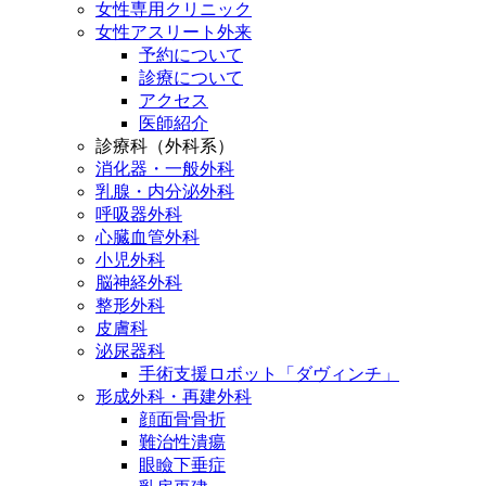
女性専用クリニック
女性アスリート外来
予約について
診療について
アクセス
医師紹介
診療科（外科系）
消化器・一般外科
乳腺・内分泌外科
呼吸器外科
心臓血管外科
小児外科
脳神経外科
整形外科
皮膚科
泌尿器科
手術支援ロボット「ダヴィンチ」
形成外科・再建外科
顔面骨骨折
難治性潰瘍
眼瞼下垂症