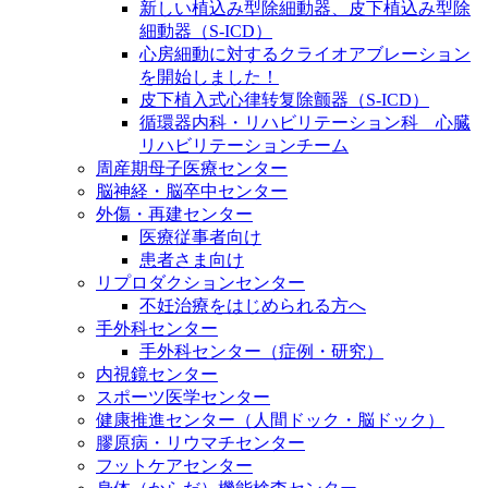
新しい植込み型除細動器、皮下植込み型除
細動器（S-ICD）
心房細動に対するクライオアブレーション
を開始しました！
皮下植入式心律转复除颤器（S-ICD）
循環器内科・リハビリテーション科 心臓
リハビリテーションチーム
周産期母子医療センター
脳神経・脳卒中センター
外傷・再建センター
医療従事者向け
患者さま向け
リプロダクションセンター
不妊治療をはじめられる方へ
手外科センター
手外科センター（症例・研究）
内視鏡センター
スポーツ医学センター
健康推進センター（人間ドック・脳ドック）
膠原病・リウマチセンター
フットケアセンター