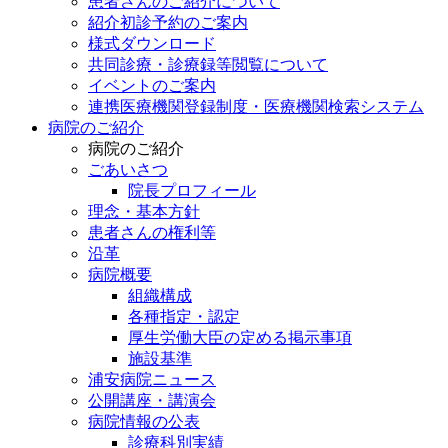
患者さんのご紹介について
紹介初診予約のご案内
様式ダウンロード
共同診療・診療録等閲覧について
イベントのご案内
連携医療機関登録制度・医療機関検索システム
病院のご紹介
病院のご紹介
ごあいさつ
院長プロフィール
理念・基本方針
患者さんの権利等
沿革
病院概要
組織構成
各種指定・認定
厚生労働大臣の定める掲示事項
施設基準
浦安病院ニュース
公開講座・講演会
病院情報の公表
診療科別実績