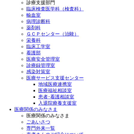
診療支援部門
臨床検査医学科（検査科）
輸血室
病理診断科
薬剤科
ＧＣＰセンター（治験）
栄養科
臨床工学室
看護部
医療安全管理室
診療録管理室
感染対策室
医療サービス支援センター
地域医療連携室
医療福祉相談室
患者･看護相談室
入退院療養支援室
医療関係のみなさま
医療関係のみなさま
ごあいさつ
専門外来一覧