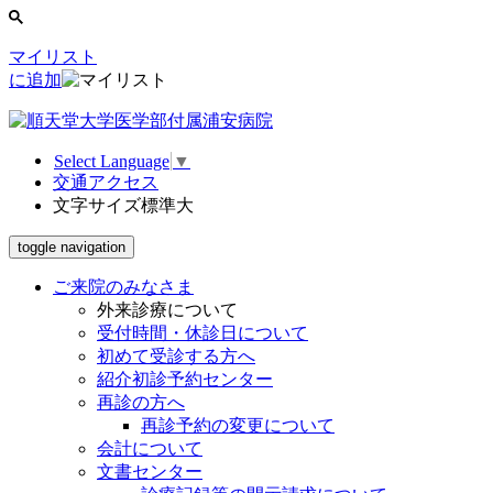
マイリスト
に追加
Select Language
▼
交通アクセス
文字サイズ
標準
大
toggle navigation
ご来院のみなさま
外来診療について
受付時間・休診日について
初めて受診する方へ
紹介初診予約センター
再診の方へ
再診予約の変更について
会計について
文書センター