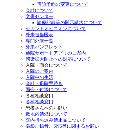
再診予約の変更について
会計について
文書センター
診療記録等の開示請求について
セカンドオピニオンについて
外来担当医表
専門外来一覧
外来パンフレット
通院サポートアプリのご案内
感染拡大防止への対応について
入院・面会について
入院のご案内
入院中の生活
会計・退院手続き
面会・付添について
各種相談窓口
各種相談窓口
患者さんへのお願い
敷地内禁煙について
院内持ち込み禁止品について
撮影、録音、SNS等に関するお願い