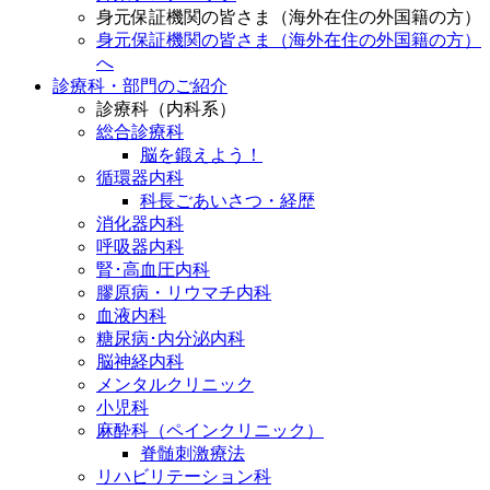
身元保証機関の皆さま（海外在住の外国籍の方）
身元保証機関の皆さま（海外在住の外国籍の方）
へ
診療科・部門のご紹介
診療科（内科系）
総合診療科
脳を鍛えよう！
循環器内科
科長ごあいさつ・経歴
消化器内科
呼吸器内科
腎･高血圧内科
膠原病・リウマチ内科
血液内科
糖尿病･内分泌内科
脳神経内科
メンタルクリニック
小児科
麻酔科（ペインクリニック）
脊髄刺激療法
リハビリテーション科