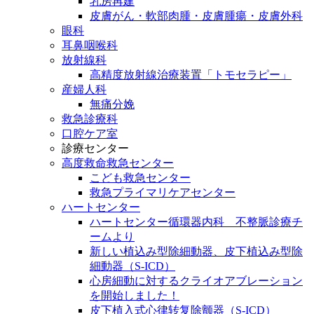
乳房再建
皮膚がん・軟部肉腫・皮膚腫瘍・皮膚外科
眼科
耳鼻咽喉科
放射線科
高精度放射線治療装置「トモセラピー」
産婦人科
無痛分娩
救急診療科
口腔ケア室
診療センター
高度救命救急センター
こども救急センター
救急プライマリケアセンター
ハートセンター
ハートセンター循環器内科 不整脈診療チ
ームより
新しい植込み型除細動器、皮下植込み型除
細動器（S-ICD）
心房細動に対するクライオアブレーション
を開始しました！
皮下植入式心律转复除颤器（S-ICD）