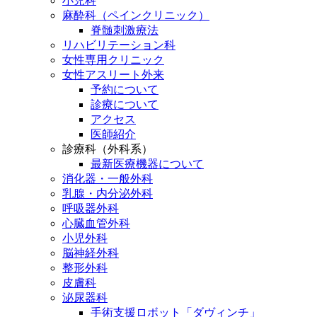
小児科
麻酔科（ペインクリニック）
脊髄刺激療法
リハビリテーション科
女性専用クリニック
女性アスリート外来
予約について
診療について
アクセス
医師紹介
診療科（外科系）
最新医療機器について
消化器・一般外科
乳腺・内分泌外科
呼吸器外科
心臓血管外科
小児外科
脳神経外科
整形外科
皮膚科
泌尿器科
手術支援ロボット「ダヴィンチ」