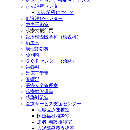
身体（からだ）機能検査センター
がん治療センター
がん診療について
血液浄化センター
中央手術室
診療支援部門
臨床検査医学科（検査科）
輸血室
病理診断科
薬剤科
ＧＣＰセンター（治験）
栄養科
臨床工学室
看護部
医療安全管理室
診療録管理室
感染対策室
医療サービス支援センター
地域医療連携室
医療福祉相談室
患者･看護相談室
入退院療養支援室