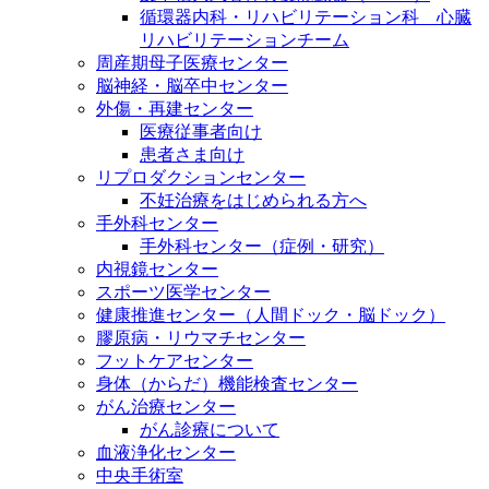
循環器内科・リハビリテーション科 心臓
リハビリテーションチーム
周産期母子医療センター
脳神経・脳卒中センター
外傷・再建センター
医療従事者向け
患者さま向け
リプロダクションセンター
不妊治療をはじめられる方へ
手外科センター
手外科センター（症例・研究）
内視鏡センター
スポーツ医学センター
健康推進センター（人間ドック・脳ドック）
膠原病・リウマチセンター
フットケアセンター
身体（からだ）機能検査センター
がん治療センター
がん診療について
血液浄化センター
中央手術室