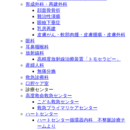
形成外科・再建外科
顔面骨骨折
難治性潰瘍
眼瞼下垂症
乳房再建
皮膚がん・軟部肉腫・皮膚腫瘍・皮膚外科
眼科
耳鼻咽喉科
放射線科
高精度放射線治療装置「トモセラピー」
産婦人科
無痛分娩
救急診療科
口腔ケア室
診療センター
高度救命救急センター
こども救急センター
救急プライマリケアセンター
ハートセンター
ハートセンター循環器内科 不整脈診療チ
ームより