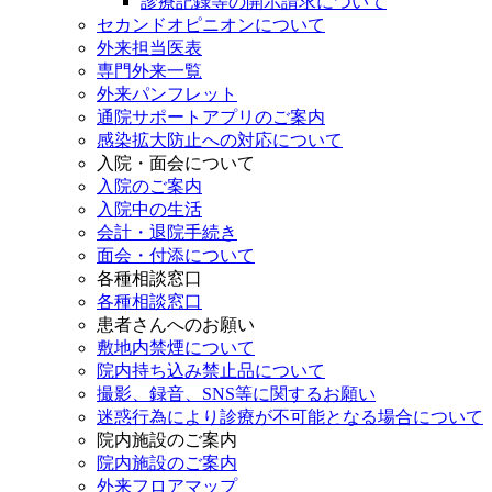
診療記録等の開示請求について
セカンドオピニオンについて
外来担当医表
専門外来一覧
外来パンフレット
通院サポートアプリのご案内
感染拡大防止への対応について
入院・面会について
入院のご案内
入院中の生活
会計・退院手続き
面会・付添について
各種相談窓口
各種相談窓口
患者さんへのお願い
敷地内禁煙について
院内持ち込み禁止品について
撮影、録音、SNS等に関するお願い
迷惑行為により診療が不可能となる場合について
院内施設のご案内
院内施設のご案内
外来フロアマップ