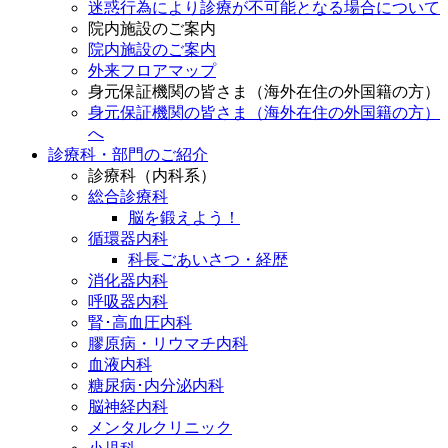
迷惑行為により診療が不可能となる場合について
院内施設のご案内
院内施設のご案内
外来フロアマップ
身元保証機関の皆さま（海外在住の外国籍の方）
身元保証機関の皆さま（海外在住の外国籍の方）
へ
診療科・部門のご紹介
診療科（内科系）
総合診療科
脳を鍛えよう！
循環器内科
科長ごあいさつ・経歴
消化器内科
呼吸器内科
腎･高血圧内科
膠原病・リウマチ内科
血液内科
糖尿病･内分泌内科
脳神経内科
メンタルクリニック