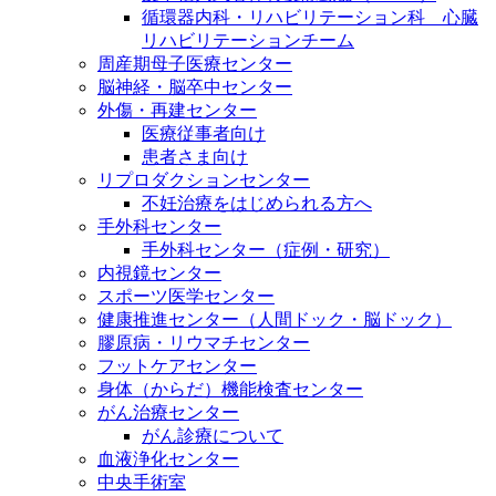
循環器内科・リハビリテーション科 心臓
リハビリテーションチーム
周産期母子医療センター
脳神経・脳卒中センター
外傷・再建センター
医療従事者向け
患者さま向け
リプロダクションセンター
不妊治療をはじめられる方へ
手外科センター
手外科センター（症例・研究）
内視鏡センター
スポーツ医学センター
健康推進センター（人間ドック・脳ドック）
膠原病・リウマチセンター
フットケアセンター
身体（からだ）機能検査センター
がん治療センター
がん診療について
血液浄化センター
中央手術室