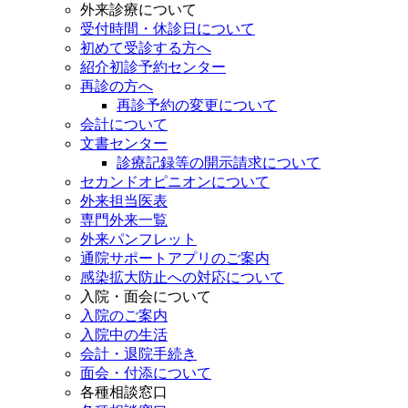
外来診療について
受付時間・休診日について
初めて受診する方へ
紹介初診予約センター
再診の方へ
再診予約の変更について
会計について
文書センター
診療記録等の開示請求について
セカンドオピニオンについて
外来担当医表
専門外来一覧
外来パンフレット
通院サポートアプリのご案内
感染拡大防止への対応について
入院・面会について
入院のご案内
入院中の生活
会計・退院手続き
面会・付添について
各種相談窓口