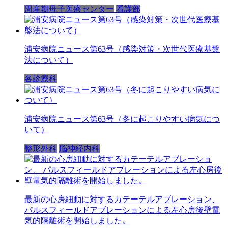
周産期母子医療センター
看護部
浦安病院ニュース第63号（感染対策・次世代医療基盤
法について）
各診療科
浦安病院ニュース第63号（冬に起こりやすい病気につ
いて）
整形外科
脳神経内科
最新の心房細動に対するカテーテルアブレーション、
パルスフィールドアブレーションによる左心房後壁電
気的隔離術を開始しました。