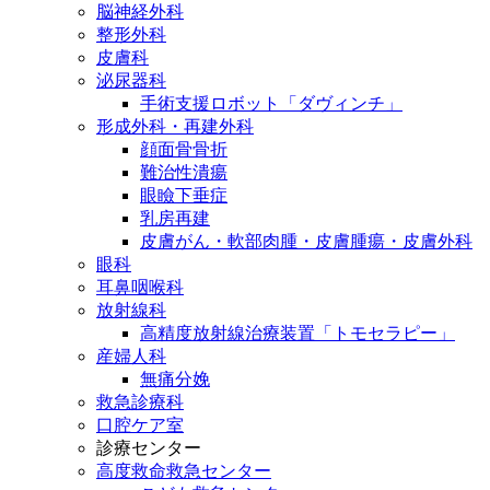
脳神経外科
整形外科
皮膚科
泌尿器科
手術支援ロボット「ダヴィンチ」
形成外科・再建外科
顔面骨骨折
難治性潰瘍
眼瞼下垂症
乳房再建
皮膚がん・軟部肉腫・皮膚腫瘍・皮膚外科
眼科
耳鼻咽喉科
放射線科
高精度放射線治療装置「トモセラピー」
産婦人科
無痛分娩
救急診療科
口腔ケア室
診療センター
高度救命救急センター