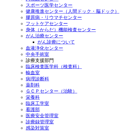
スポーツ医学センター
健康推進センター（人間ドック・脳ドック）
膠原病・リウマチセンター
フットケアセンター
身体（からだ）機能検査センター
がん治療センター
がん診療について
血液浄化センター
中央手術室
診療支援部門
臨床検査医学科（検査科）
輸血室
病理診断科
薬剤科
ＧＣＰセンター（治験）
栄養科
臨床工学室
看護部
医療安全管理室
診療録管理室
感染対策室