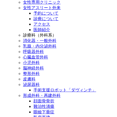
女性専用クリニック
女性アスリート外来
予約について
診療について
アクセス
医師紹介
診療科（外科系）
消化器・一般外科
乳腺・内分泌外科
呼吸器外科
心臓血管外科
小児外科
脳神経外科
整形外科
皮膚科
泌尿器科
手術支援ロボット「ダヴィンチ」
形成外科・再建外科
顔面骨骨折
難治性潰瘍
眼瞼下垂症