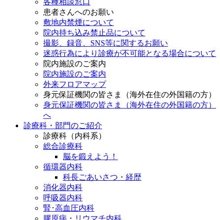
各種相談窓口
患者さんへのお願い
敷地内禁煙について
院内持ち込み禁止品について
撮影、録音、SNS等に関するお願い
迷惑行為により診療が不可能となる場合について
院内施設のご案内
院内施設のご案内
外来フロアマップ
身元保証機関の皆さま（海外在住の外国籍の方）
身元保証機関の皆さま（海外在住の外国籍の方）
へ
診療科・部門のご紹介
診療科（内科系）
総合診療科
脳を鍛えよう！
循環器内科
科長ごあいさつ・経歴
消化器内科
呼吸器内科
腎･高血圧内科
膠原病・リウマチ内科