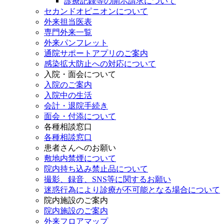
診療記録等の開示請求について
セカンドオピニオンについて
外来担当医表
専門外来一覧
外来パンフレット
通院サポートアプリのご案内
感染拡大防止への対応について
入院・面会について
入院のご案内
入院中の生活
会計・退院手続き
面会・付添について
各種相談窓口
各種相談窓口
患者さんへのお願い
敷地内禁煙について
院内持ち込み禁止品について
撮影、録音、SNS等に関するお願い
迷惑行為により診療が不可能となる場合について
院内施設のご案内
院内施設のご案内
外来フロアマップ