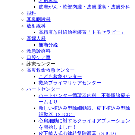
乳房再建
皮膚がん・軟部肉腫・皮膚腫瘍・皮膚外科
眼科
耳鼻咽喉科
放射線科
高精度放射線治療装置「トモセラピー」
産婦人科
無痛分娩
救急診療科
口腔ケア室
診療センター
高度救命救急センター
こども救急センター
救急プライマリケアセンター
ハートセンター
ハートセンター循環器内科 不整脈診療チ
ームより
新しい植込み型除細動器、皮下植込み型除
細動器（S-ICD）
心房細動に対するクライオアブレーション
を開始しました！
皮下植入式心律转复除颤器（S-ICD）