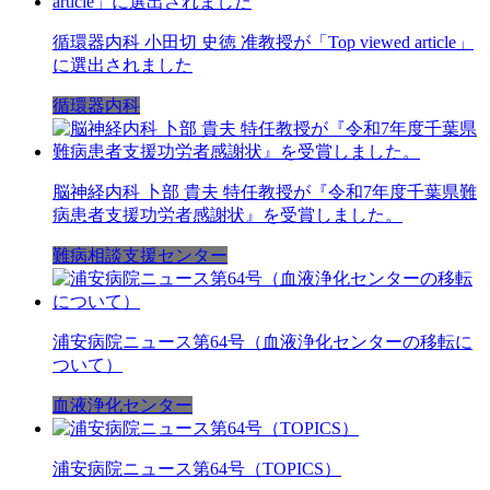
循環器内科 小田切 史徳 准教授が「Top viewed article」
に選出されました
循環器内科
脳神経内科 卜部 貴夫 特任教授が『令和7年度千葉県難
病患者支援功労者感謝状』を受賞しました。
難病相談支援センター
浦安病院ニュース第64号（血液浄化センターの移転に
ついて）
血液浄化センター
浦安病院ニュース第64号（TOPICS）