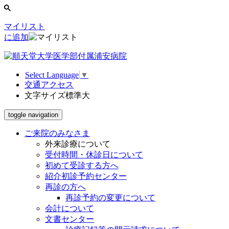
マイリスト
に追加
Select Language
▼
交通アクセス
文字サイズ
標準
大
toggle navigation
ご来院のみなさま
外来診療について
受付時間・休診日について
初めて受診する方へ
紹介初診予約センター
再診の方へ
再診予約の変更について
会計について
文書センター