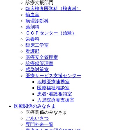
診療支援部門
臨床検査医学科（検査科）
輸血室
病理診断科
薬剤科
ＧＣＰセンター（治験）
栄養科
臨床工学室
看護部
医療安全管理室
診療録管理室
感染対策室
医療サービス支援センター
地域医療連携室
医療福祉相談室
患者･看護相談室
入退院療養支援室
医療関係のみなさま
医療関係のみなさま
ごあいさつ
専門外来一覧