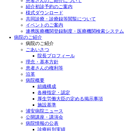
患者さんのご紹介について
紹介初診予約のご案内
様式ダウンロード
共同診療・診療録等閲覧について
イベントのご案内
連携医療機関登録制度・医療機関検索システム
病院のご紹介
病院のご紹介
ごあいさつ
院長プロフィール
理念・基本方針
患者さんの権利等
沿革
病院概要
組織構成
各種指定・認定
厚生労働大臣の定める掲示事項
施設基準
浦安病院ニュース
公開講座・講演会
病院情報の公表
診療科別実績