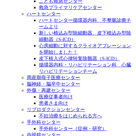
こども救急センター
救急プライマリケアセンター
ハートセンター
ハートセンター循環器内科 不整脈診療チ
ームより
新しい植込み型除細動器、皮下植込み型除
細動器（S-ICD）
心房細動に対するクライオアブレーション
を開始しました！
皮下植入式心律转复除颤器（S-ICD）
循環器内科・リハビリテーション科 心臓
リハビリテーションチーム
周産期母子医療センター
脳神経・脳卒中センター
外傷・再建センター
医療従事者向け
患者さま向け
リプロダクションセンター
不妊治療をはじめられる方へ
手外科センター
手外科センター（症例・研究）
内視鏡センター