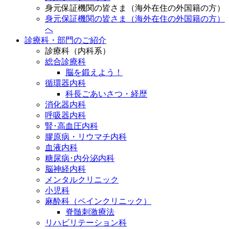
身元保証機関の皆さま（海外在住の外国籍の方）
身元保証機関の皆さま（海外在住の外国籍の方）
へ
診療科・部門のご紹介
診療科（内科系）
総合診療科
脳を鍛えよう！
循環器内科
科長ごあいさつ・経歴
消化器内科
呼吸器内科
腎･高血圧内科
膠原病・リウマチ内科
血液内科
糖尿病･内分泌内科
脳神経内科
メンタルクリニック
小児科
麻酔科（ペインクリニック）
脊髄刺激療法
リハビリテーション科