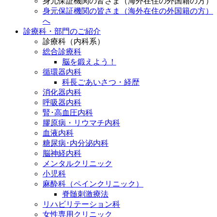
身元保証機関の皆さま（海外在住の外国籍の方）
身元保証機関の皆さま（海外在住の外国籍の方）
へ
診療科・部門のご紹介
診療科（内科系）
総合診療科
脳を鍛えよう！
循環器内科
科長ごあいさつ・経歴
消化器内科
呼吸器内科
腎･高血圧内科
膠原病・リウマチ内科
血液内科
糖尿病･内分泌内科
脳神経内科
メンタルクリニック
小児科
麻酔科（ペインクリニック）
脊髄刺激療法
リハビリテーション科
女性専用クリニック