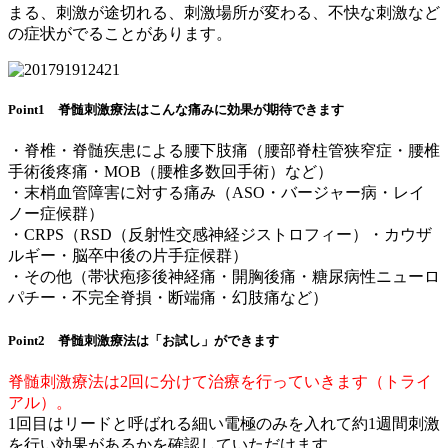
まる、刺激が途切れる、刺激場所が変わる、不快な刺激など
の症状がでることがあります。
Point1 脊髄刺激療法はこんな痛みに効果が期待できます
・脊椎・脊髄疾患による腰下肢痛（腰部脊柱管狭窄症・腰椎
手術後疼痛・MOB（腰椎多数回手術）など）
・末梢血管障害に対する痛み（ASO・バージャー病・レイ
ノー症候群）
・CRPS（RSD（反射性交感神経ジストロフィー）・カウザ
ルギー・脳卒中後の片手症候群）
・その他（帯状疱疹後神経痛・開胸後痛・糖尿病性ニューロ
パチー・不完全脊損・断端痛・幻肢痛など）
Point2 脊髄刺激療法は「お試し」ができます
脊髄刺激療法は2回に分けて治療を行っていきます（トライ
アル）。
1回目はリードと呼ばれる細い電極のみを入れて約1週間刺激
を行い効果があるかを確認していただけます。