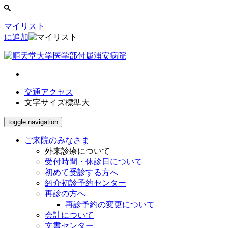
マイリスト
に追加
交通アクセス
文字サイズ
標準
大
toggle navigation
ご来院のみなさま
外来診療について
受付時間・休診日について
初めて受診する方へ
紹介初診予約センター
再診の方へ
再診予約の変更について
会計について
文書センター