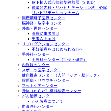
皮下植入式心律转复除颤器（S-ICD）
循環器内科・リハビリテーション科 心臓
リハビリテーションチーム
周産期母子医療センター
脳神経・脳卒中センター
外傷・再建センター
医療従事者向け
患者さま向け
リプロダクションセンター
不妊治療をはじめられる方へ
手外科センター
手外科センター（症例・研究）
内視鏡センター
スポーツ医学センター
健康推進センター（人間ドック・脳ドック）
膠原病・リウマチセンター
フットケアセンター
身体（からだ）機能検査センター
がん治療センター
がん診療について
血液浄化センター