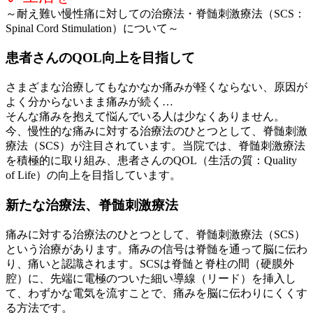
～耐え難い慢性痛に対しての治療法・脊髄刺激療法（SCS：
Spinal Cord Stimulation）について～
患者さんのQOL向上を目指して
さまざまな治療してもなかなか痛みが軽くならない、原因が
よく分からないまま痛みが続く…
そんな痛みを抱えて悩んでいる人は少なくありません。
今、慢性的な痛みに対する治療法のひとつとして、脊髄刺激
療法（SCS）が注目されています。当院では、脊髄刺激療法
を積極的に取り組み、患者さんのQOL（生活の質：Quality
of Life）の向上を目指しています。
新たな治療法、脊髄刺激療法
痛みに対する治療法のひとつとして、脊髄刺激療法（SCS）
という治療があります。痛みの信号は脊髄を通って脳に伝わ
り、痛いと認識されます。SCSは脊髄と脊柱の間（硬膜外
腔）に、先端に電極のついた細い導線（リード）を挿入し
て、わずかな電気を流すことで、痛みを脳に伝わりにくくす
る方法です。