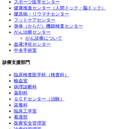
スポーツ医学センター
健康推進センター（人間ドック・脳ドック）
膠原病・リウマチセンター
フットケアセンター
身体（からだ）機能検査センター
がん治療センター
がん診療について
血液浄化センター
中央手術室
診療支援部門
臨床検査医学科（検査科）
輸血室
病理診断科
薬剤科
ＧＣＰセンター（治験）
栄養科
臨床工学室
看護部
医療安全管理室