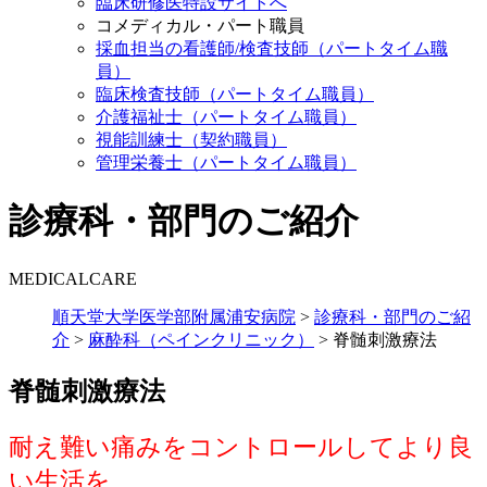
臨床研修医特設サイトへ
コメディカル・パート職員
採血担当の看護師/検査技師（パートタイム職
員）
臨床検査技師（パートタイム職員）
介護福祉士（パートタイム職員）
視能訓練士（契約職員）
管理栄養士（パートタイム職員）
診療科・部門のご紹介
MEDICALCARE
順天堂大学医学部附属浦安病院
>
診療科・部門のご紹
介
>
麻酔科（ペインクリニック）
>
脊髄刺激療法
脊髄刺激療法
耐え難い痛みをコントロールしてより良
い生活を