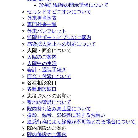
診療記録等の開示請求について
セカンドオピニオンについて
外来担当医表
専門外来一覧
外来パンフレット
通院サポートアプリのご案内
感染拡大防止への対応について
入院・面会について
入院のご案内
入院中の生活
会計・退院手続き
面会・付添について
各種相談窓口
各種相談窓口
患者さんへのお願い
敷地内禁煙について
院内持ち込み禁止品について
撮影、録音、SNS等に関するお願い
迷惑行為により診療が不可能となる場合について
院内施設のご案内
院内施設のご案内