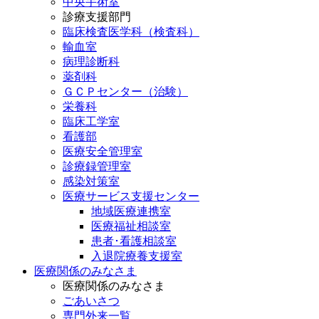
中央手術室
診療支援部門
臨床検査医学科（検査科）
輸血室
病理診断科
薬剤科
ＧＣＰセンター（治験）
栄養科
臨床工学室
看護部
医療安全管理室
診療録管理室
感染対策室
医療サービス支援センター
地域医療連携室
医療福祉相談室
患者･看護相談室
入退院療養支援室
医療関係のみなさま
医療関係のみなさま
ごあいさつ
専門外来一覧