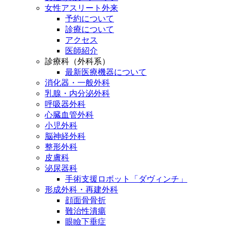
女性アスリート外来
予約について
診療について
アクセス
医師紹介
診療科（外科系）
最新医療機器について
消化器・一般外科
乳腺・内分泌外科
呼吸器外科
心臓血管外科
小児外科
脳神経外科
整形外科
皮膚科
泌尿器科
手術支援ロボット「ダヴィンチ」
形成外科・再建外科
顔面骨骨折
難治性潰瘍
眼瞼下垂症