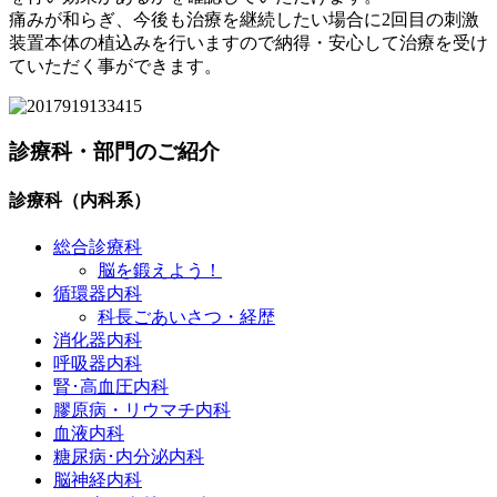
痛みが和らぎ、今後も治療を継続したい場合に2回目の刺激
装置本体の植込みを行いますので納得・安心して治療を受け
ていただく事ができます。
診療科・部門のご紹介
診療科（内科系）
総合診療科
脳を鍛えよう！
循環器内科
科長ごあいさつ・経歴
消化器内科
呼吸器内科
腎･高血圧内科
膠原病・リウマチ内科
血液内科
糖尿病･内分泌内科
脳神経内科