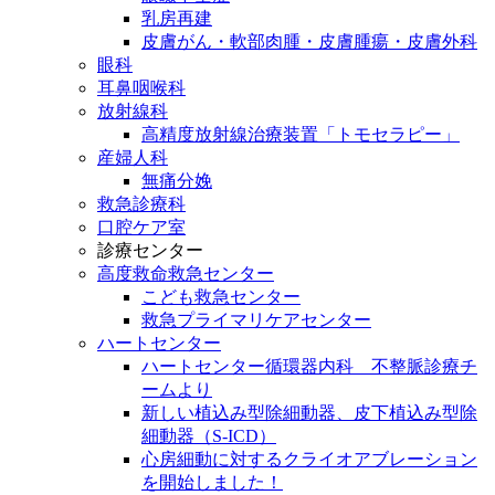
乳房再建
皮膚がん・軟部肉腫・皮膚腫瘍・皮膚外科
眼科
耳鼻咽喉科
放射線科
高精度放射線治療装置「トモセラピー」
産婦人科
無痛分娩
救急診療科
口腔ケア室
診療センター
高度救命救急センター
こども救急センター
救急プライマリケアセンター
ハートセンター
ハートセンター循環器内科 不整脈診療チ
ームより
新しい植込み型除細動器、皮下植込み型除
細動器（S-ICD）
心房細動に対するクライオアブレーション
を開始しました！