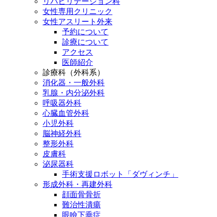
リハビリテーション科
女性専用クリニック
女性アスリート外来
予約について
診療について
アクセス
医師紹介
診療科（外科系）
消化器・一般外科
乳腺・内分泌外科
呼吸器外科
心臓血管外科
小児外科
脳神経外科
整形外科
皮膚科
泌尿器科
手術支援ロボット「ダヴィンチ」
形成外科・再建外科
顔面骨骨折
難治性潰瘍
眼瞼下垂症