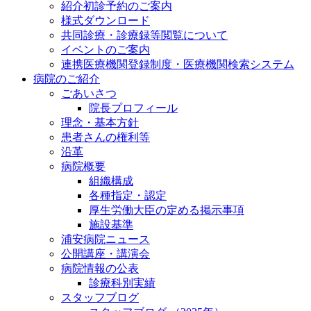
紹介初診予約のご案内
様式ダウンロード
共同診療・診療録等閲覧について
イベントのご案内
連携医療機関登録制度・医療機関検索システム
病院のご紹介
ごあいさつ
院長プロフィール
理念・基本方針
患者さんの権利等
沿革
病院概要
組織構成
各種指定・認定
厚生労働大臣の定める掲示事項
施設基準
浦安病院ニュース
公開講座・講演会
病院情報の公表
診療科別実績
スタッフブログ