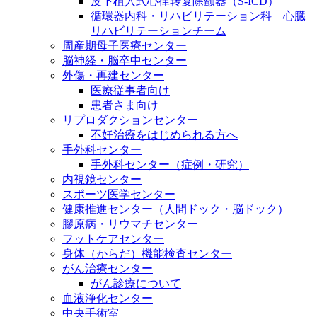
皮下植入式心律转复除颤器（S-ICD）
循環器内科・リハビリテーション科 心臓
リハビリテーションチーム
周産期母子医療センター
脳神経・脳卒中センター
外傷・再建センター
医療従事者向け
患者さま向け
リプロダクションセンター
不妊治療をはじめられる方へ
手外科センター
手外科センター（症例・研究）
内視鏡センター
スポーツ医学センター
健康推進センター（人間ドック・脳ドック）
膠原病・リウマチセンター
フットケアセンター
身体（からだ）機能検査センター
がん治療センター
がん診療について
血液浄化センター
中央手術室