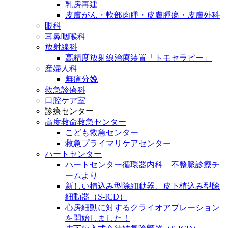
乳房再建
皮膚がん・軟部肉腫・皮膚腫瘍・皮膚外科
眼科
耳鼻咽喉科
放射線科
高精度放射線治療装置「トモセラピー」
産婦人科
無痛分娩
救急診療科
口腔ケア室
診療センター
高度救命救急センター
こども救急センター
救急プライマリケアセンター
ハートセンター
ハートセンター循環器内科 不整脈診療チ
ームより
新しい植込み型除細動器、皮下植込み型除
細動器（S-ICD）
心房細動に対するクライオアブレーション
を開始しました！