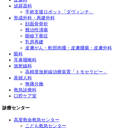
泌尿器科
手術支援ロボット「ダヴィンチ」
形成外科・再建外科
顔面骨骨折
難治性潰瘍
眼瞼下垂症
乳房再建
皮膚がん・軟部肉腫・皮膚腫瘍・皮膚外科
眼科
耳鼻咽喉科
放射線科
高精度放射線治療装置「トモセラピー」
産婦人科
無痛分娩
救急診療科
口腔ケア室
診療センター
高度救命救急センター
こども救急センター