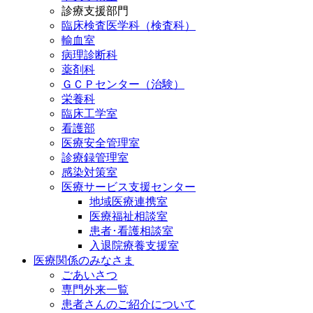
診療支援部門
臨床検査医学科（検査科）
輸血室
病理診断科
薬剤科
ＧＣＰセンター（治験）
栄養科
臨床工学室
看護部
医療安全管理室
診療録管理室
感染対策室
医療サービス支援センター
地域医療連携室
医療福祉相談室
患者･看護相談室
入退院療養支援室
医療関係のみなさま
ごあいさつ
専門外来一覧
患者さんのご紹介について