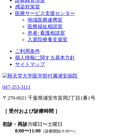
診療録管理室
感染対策室
医療サービス支援センター
地域医療連携室
医療福祉相談室
患者･看護相談室
入退院療養支援室
ご利用条件
個人情報に関する基本方針
サイトマップ
047-353-3111
〒279-0021 千葉県浦安市富岡2丁目1番1号
［ 受付および診療時間 ］
初診・再診
月曜日〜土曜日
8:00〜11:00
（診療開始 9:00〜）