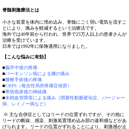
脊髄刺激療法とは
小さな装置を体内に埋め込み、脊髄にごく弱い電気を流すこ
とにより、痛みを軽減するという治療法です。
海外では40年前から行われ、世界で25万人以上の患者さんが
治療を受けています。
日本では1992年に保険適用になりました。
【こんな悩みに有効】
■
脳卒中後の疼痛
■
パーキンソン病による腰の痛み
■
腰椎手術後の疼痛
■
CRPS（複合性局所疼痛症候群）
■
帯状疱疹後の神経痛
■
末梢血管障害による痛み（閉塞性動脈硬化症、バージャー
病、レイノー病など）
※ 主な合併症としてはリードの位置ずれですが、その他に
リードの断線、感染、刺激装置埋め込み部の違和感などがあ
げられます。リードの位置がずれることにより、刺激感が止