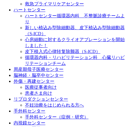
救急プライマリケアセンター
ハートセンター
ハートセンター循環器内科 不整脈診療チームよ
り
新しい植込み型除細動器、皮下植込み型除細動器
（S-ICD）
心房細動に対するクライオアブレーションを開始
しました！
皮下植入式心律转复除颤器（S-ICD）
循環器内科・リハビリテーション科 心臓リハビ
リテーションチーム
周産期母子医療センター
脳神経・脳卒中センター
外傷・再建センター
医療従事者向け
患者さま向け
リプロダクションセンター
不妊治療をはじめられる方へ
手外科センター
手外科センター（症例・研究）
内視鏡センター