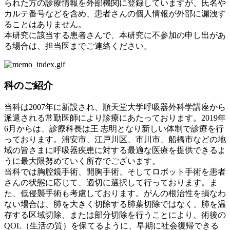
られた方の診療情報を外部機関に登録していますが、氏名や
カルテ番号などを含め、患者さんの個人情報が外部に漏洩す
ることはありません。
本研究に該当する患者さんで、本研究に不参加の申し出があ
る場合は、担当医までご連絡ください。
科のご紹介
当科は2007年に新設され、順天堂大学呼吸器外科学講座から
派遣される常勤医師により診療にあたっております。2019年
6月からは、診療科長は王 志明となり新しい体制で診療を行
っております。浦安市、江戸川区、市川市、船橋市などの地
域の皆さまに呼吸器疾患に対する最適な医療を提供できるよ
うに最大限努めていく所存でございます。
当科では胸腔鏡手術、開胸手術、そしてロボット手術を患者
さんの状態に応じて、適切に選択して行っております。ま
た、低侵襲手術も考慮しております。がんの根治性を損なわ
ない場合は、肺を大きく切除する肺葉切除ではなく、肺を温
存する区域切除、または部分切除を行うことにより、術後の
QOL（生活の質）を保てるように、早期に社会復帰できる