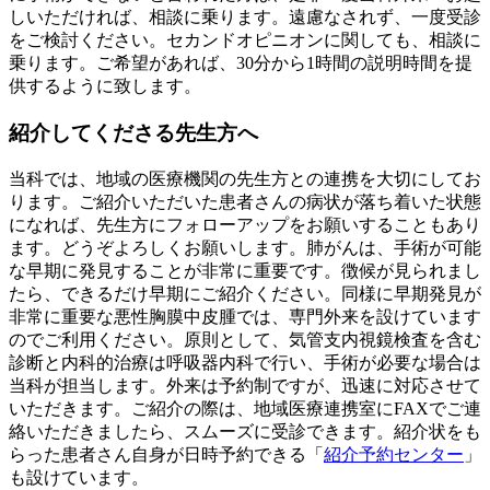
しいただければ、相談に乗ります。遠慮なされず、一度受診
をご検討ください。セカンドオピニオンに関しても、相談に
乗ります。ご希望があれば、30分から1時間の説明時間を提
供するように致します。
紹介してくださる先生方へ
当科では、地域の医療機関の先生方との連携を大切にしてお
ります。ご紹介いただいた患者さんの病状が落ち着いた状態
になれば、先生方にフォローアップをお願いすることもあり
ます。どうぞよろしくお願いします。肺がんは、手術が可能
な早期に発見することが非常に重要です。徴候が見られまし
たら、できるだけ早期にご紹介ください。同様に早期発見が
非常に重要な悪性胸膜中皮腫では、専門外来を設けています
のでご利用ください。原則として、気管支内視鏡検査を含む
診断と内科的治療は呼吸器内科で行い、手術が必要な場合は
当科が担当します。外来は予約制ですが、迅速に対応させて
いただきます。ご紹介の際は、地域医療連携室にFAXでご連
絡いただきましたら、スムーズに受診できます。紹介状をも
らった患者さん自身が日時予約できる「
紹介予約センター
」
も設けています。