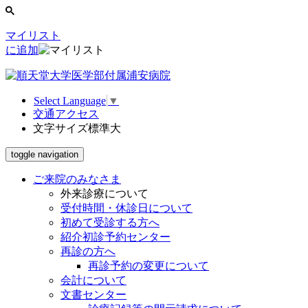
マイリスト
に追加
Select Language
▼
交通アクセス
文字サイズ
標準
大
toggle navigation
ご来院のみなさま
外来診療について
受付時間・休診日について
初めて受診する方へ
紹介初診予約センター
再診の方へ
再診予約の変更について
会計について
文書センター