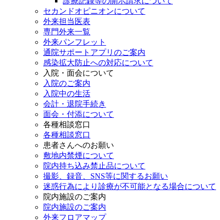
診療記録等の開示請求について
セカンドオピニオンについて
外来担当医表
専門外来一覧
外来パンフレット
通院サポートアプリのご案内
感染拡大防止への対応について
入院・面会について
入院のご案内
入院中の生活
会計・退院手続き
面会・付添について
各種相談窓口
各種相談窓口
患者さんへのお願い
敷地内禁煙について
院内持ち込み禁止品について
撮影、録音、SNS等に関するお願い
迷惑行為により診療が不可能となる場合について
院内施設のご案内
院内施設のご案内
外来フロアマップ