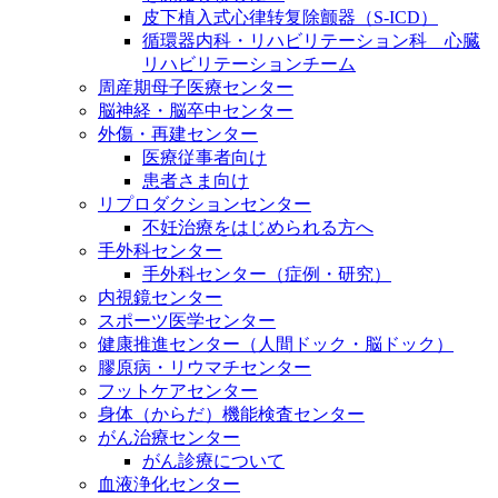
皮下植入式心律转复除颤器（S-ICD）
循環器内科・リハビリテーション科 心臓
リハビリテーションチーム
周産期母子医療センター
脳神経・脳卒中センター
外傷・再建センター
医療従事者向け
患者さま向け
リプロダクションセンター
不妊治療をはじめられる方へ
手外科センター
手外科センター（症例・研究）
内視鏡センター
スポーツ医学センター
健康推進センター（人間ドック・脳ドック）
膠原病・リウマチセンター
フットケアセンター
身体（からだ）機能検査センター
がん治療センター
がん診療について
血液浄化センター