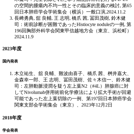
の空間的腫瘍内不均一性とその臨床的意義の検討, 第65
回日本肺癌学会学術集会（横浜）一般口演,2024.11.2
長﨑勇典, 舘 良輔, 王 志明, 橋爪 茜, 冨田茂樹, 鈴木健
司：術前診断が困難であったHistiocyte noduleの一例, 第
196回胸部外科学会関東甲信越地方会（東京、浜松町）
2024.11.9
2023年度
国内発表
木立祐生、舘 良輔、難波由喜子、橋爪 茜、桝井嘉大、
金森幸一郎、王 志明、冨田茂樹、佐々木信一、鈴木健
司：左肺動脈浸潤を疑う左上葉N2（#4L）肺腺癌に対
してNivolumab併用術前化学療法により拡大手術が回避
可能であった左上葉切除の一例、第197回日本肺癌学会
関東支部会学術集会（東京）、2023年12月2日
2018年度
学会発表