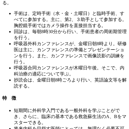
る。
手術は、定時手術（水・金・土曜日）と臨時手術、す
べてに参加する。主に、第2、３助手として参加する。
胸腔鏡手術ではカメラ操作を直接担当する。
回診は、毎朝8時30分から行い、手術患者の周術期管理
を行う。
呼吸器外科カンファレンスが、金曜日朝8時より。研修
医は主に、カンファレンスの準備とプレゼンテーショ
ンを行う。また、カンファレンスで画像読影の訓練を
行う。
呼吸器合同カンファレンスが木曜日午後。そこで、内
科治療の適応について学ぶ。
抄読会は、金曜日朝8時ごろより行い、英語論文等を解
読する。
特 徴
短期間に外科学入門である一般外科を学ぶことがで
き、さらに、臨床の基本である救急蘇生法のA、Bをマ
スターできる。
将来内科を目指す医師にとっては、無理なく必要不可