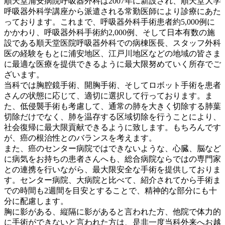
順天堂浦安病院呼吸器外科は2007年に新設され、順天堂大学
呼吸器外科学講座から派遣される常勤医師により診療にあた
っております。これまで、呼吸器外科手術患者約5,000例に
かかわり、呼吸器外科手術約2,000例、そして日本有数の施
設である順天堂医院呼吸器外科での病棟医長、スタッフ外科
医の経験をもとに浦安地区、江戸川地区などの地域の皆さま
に最適な医療を提供できるように最大限努めていく所存でご
ざいます。
当科では胸腔鏡手術、開胸手術、そしてロボット手術を患者
さんの状態に応じて、適切に選択して行っております。ま
た、低侵襲手術も考慮して、通常の肺を大きく切除する肺葉
切除だけでなく、肺を温存する区域切除を行うことにより、
社会復帰に最大限貢献できるように致します。もちろんです
が、癌の根治性とのバランスを考えます。
また、癌のセンター病院ではできないような、心臓、脳など
に病気をお持ちの患者さんへも、総合病院ならではの専門家
との連携を行いながら、最大限安全な手術を提供しておりま
す。センター病院、大病院と比べて、紹介されてから手術ま
での時間も2週間を目安とすることで、精神的な部分にも十
分に配慮します。
胸に影がある、縦隔に影があると言われた方、他院で体力的
に手術ができないと言われた方は、是非一度当科外来へお越