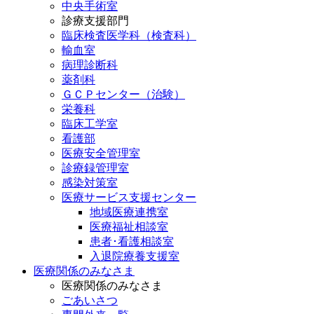
中央手術室
診療支援部門
臨床検査医学科（検査科）
輸血室
病理診断科
薬剤科
ＧＣＰセンター（治験）
栄養科
臨床工学室
看護部
医療安全管理室
診療録管理室
感染対策室
医療サービス支援センター
地域医療連携室
医療福祉相談室
患者･看護相談室
入退院療養支援室
医療関係のみなさま
医療関係のみなさま
ごあいさつ