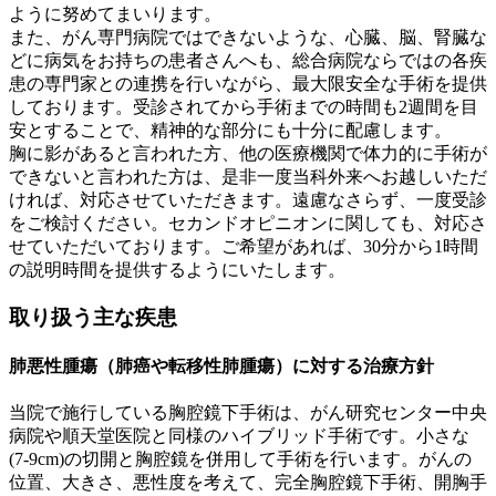
ように努めてまいります。
また、がん専門病院ではできないような、心臓、脳、腎臓な
どに病気をお持ちの患者さんへも、総合病院ならではの各疾
患の専門家との連携を行いながら、最大限安全な手術を提供
しております。受診されてから手術までの時間も2週間を目
安とすることで、精神的な部分にも十分に配慮します。
胸に影があると言われた方、他の医療機関で体力的に手術が
できないと言われた方は、是非一度当科外来へお越しいただ
ければ、対応させていただきます。遠慮なさらず、一度受診
をご検討ください。セカンドオピニオンに関しても、対応さ
せていただいております。ご希望があれば、30分から1時間
の説明時間を提供するようにいたします。
取り扱う主な疾患
肺悪性腫瘍（肺癌や転移性肺腫瘍）に対する治療方針
当院で施行している胸腔鏡下手術は、がん研究センター中央
病院や順天堂医院と同様のハイブリッド手術です。小さな
(7-9cm)の切開と胸腔鏡を併用して手術を行います。がんの
位置、大きさ、悪性度を考えて、完全胸腔鏡下手術、開胸手