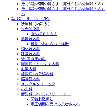
身元保証機関の皆さま（海外在住の外国籍の方）
身元保証機関の皆さま（海外在住の外国籍の方）
へ
診療科・部門のご紹介
診療科（内科系）
総合診療科
脳を鍛えよう！
循環器内科
科長ごあいさつ・経歴
消化器内科
呼吸器内科
腎･高血圧内科
膠原病・リウマチ内科
血液内科
糖尿病･内分泌内科
脳神経内科
メンタルクリニック
小児科
麻酔科（ペインクリニック）
脊髄刺激療法
帝王切開を受ける患者さんへ