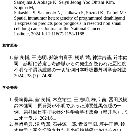
Samejima J, Aokage K, Seiyu Jeong-Yoo Ohtani-Kim,
Kojima M,
Sakashita S, Sakamoto N, Ishikawa S, Suzuki K, Tsuboi M :
Spatial intratumor heterogeneity of programmed deathligand
1 expression predicts poor prognosis in resected non-small
cell lung cancer Journal of the National Cancer
Institute, 2024 Jul 1;116(7):1158-1168
和文原著
舘 良輔, 王 志明, 難波由喜子, 橋爪 茜, 神津吉基, 鈴木健
司：診断に苦慮し奇静脈からの発生が疑われた悪性度
不明な平滑筋腫瘍の一切除例日本呼吸器外科学会雑誌,
2024 ; 38 (7) : 74-80
学会発表
長﨑勇典, 舘 良輔, 木立祐生, 王 志明, 橋爪 茜, 冨田茂樹,
鈴木健司：原発巣が不明であった肺悪性黒色腫の一
例。第41回日本呼吸器外科学会学術集会（軽井沢）, ミ
ニオーラル, 2024.6.1
長﨑勇典, 滝 哲郎, 石井源一郎, 青景圭樹, 坪井正博, 鈴
木健司：完全切除された非小細胞肺癌におけるPD-L1