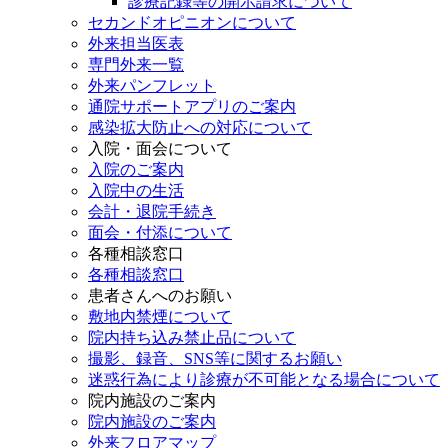
診療記録等の開示請求について
セカンドオピニオンについて
外来担当医表
専門外来一覧
外来パンフレット
通院サポートアプリのご案内
感染拡大防止への対応について
入院・面会について
入院のご案内
入院中の生活
会計・退院手続き
面会・付添について
各種相談窓口
各種相談窓口
患者さんへのお願い
敷地内禁煙について
院内持ち込み禁止品について
撮影、録音、SNS等に関するお願い
迷惑行為により診療が不可能となる場合について
院内施設のご案内
院内施設のご案内
外来フロアマップ