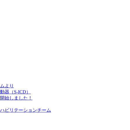
ムより
器（S-ICD）
開始しました！
ハビリテーションチーム