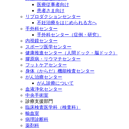
医療従事者向け
患者さま向け
リプロダクションセンター
不妊治療をはじめられる方へ
手外科センター
手外科センター（症例・研究）
内視鏡センター
スポーツ医学センター
健康推進センター（人間ドック・脳ドック）
膠原病・リウマチセンター
フットケアセンター
身体（からだ）機能検査センター
がん治療センター
がん診療について
血液浄化センター
中央手術室
診療支援部門
臨床検査医学科（検査科）
輸血室
病理診断科
薬剤科