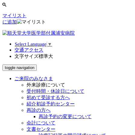
マイリスト
に追加
Select Language
▼
交通アクセス
文字サイズ
標準
大
toggle navigation
ご来院のみなさま
外来診療について
受付時間・休診日について
初めて受診する方へ
紹介初診予約センター
再診の方へ
再診予約の変更について
会計について
文書センター