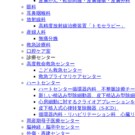
皮膚がん・軟部肉腫・皮膚腫瘍・皮膚外科
眼科
耳鼻咽喉科
放射線科
高精度放射線治療装置「トモセラピー」
産婦人科
無痛分娩
救急診療科
口腔ケア室
診療センター
高度救命救急センター
こども救急センター
救急プライマリケアセンター
ハートセンター
ハートセンター循環器内科 不整脈診療チー
新しい植込み型除細動器、皮下植込み型除細動
心房細動に対するクライオアブレーションを
皮下植入式心律转复除颤器（S-ICD）
循環器内科・リハビリテーション科 心臓リ
周産期母子医療センター
脳神経・脳卒中センター
外傷・再建センター