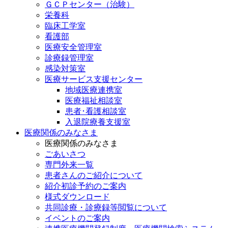
ＧＣＰセンター（治験）
栄養科
臨床工学室
看護部
医療安全管理室
診療録管理室
感染対策室
医療サービス支援センター
地域医療連携室
医療福祉相談室
患者･看護相談室
入退院療養支援室
医療関係のみなさま
医療関係のみなさま
ごあいさつ
専門外来一覧
患者さんのご紹介について
紹介初診予約のご案内
様式ダウンロード
共同診療・診療録等閲覧について
イベントのご案内