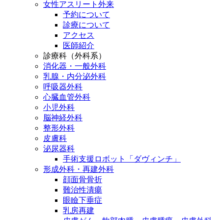
女性アスリート外来
予約について
診療について
アクセス
医師紹介
診療科（外科系）
消化器・一般外科
乳腺・内分泌外科
呼吸器外科
心臓血管外科
小児外科
脳神経外科
整形外科
皮膚科
泌尿器科
手術支援ロボット「ダヴィンチ」
形成外科・再建外科
顔面骨骨折
難治性潰瘍
眼瞼下垂症
乳房再建