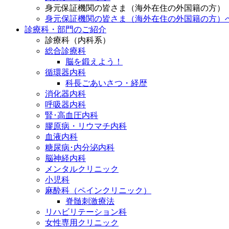
身元保証機関の皆さま（海外在住の外国籍の方）
身元保証機関の皆さま（海外在住の外国籍の方）
診療科・部門のご紹介
診療科（内科系）
総合診療科
脳を鍛えよう！
循環器内科
科長ごあいさつ・経歴
消化器内科
呼吸器内科
腎･高血圧内科
膠原病・リウマチ内科
血液内科
糖尿病･内分泌内科
脳神経内科
メンタルクリニック
小児科
麻酔科（ペインクリニック）
脊髄刺激療法
リハビリテーション科
女性専用クリニック