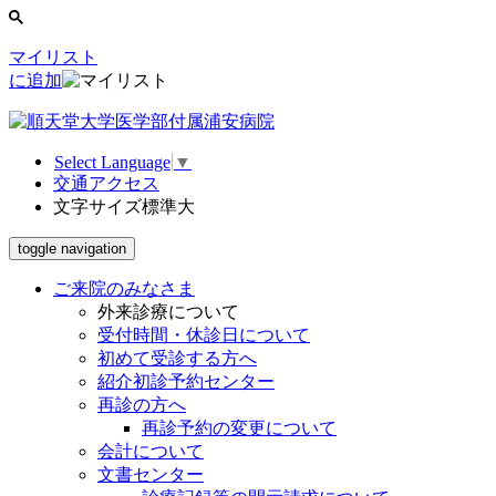
マイリスト
に追加
Select Language
▼
交通アクセス
文字サイズ
標準
大
toggle navigation
ご来院のみなさま
外来診療について
受付時間・休診日について
初めて受診する方へ
紹介初診予約センター
再診の方へ
再診予約の変更について
会計について
文書センター