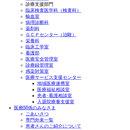
診療支援部門
臨床検査医学科（検査科）
輸血室
病理診断科
薬剤科
ＧＣＰセンター（治験）
栄養科
臨床工学室
看護部
医療安全管理室
診療録管理室
感染対策室
医療サービス支援センター
地域医療連携室
医療福祉相談室
患者･看護相談室
入退院療養支援室
医療関係のみなさま
ごあいさつ
専門外来一覧
患者さんのご紹介について