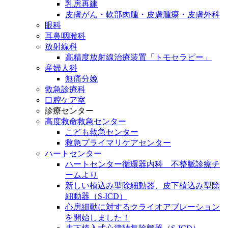
乳房再建
皮膚がん・軟部肉腫・皮膚腫瘍・皮膚外科
眼科
耳鼻咽喉科
放射線科
高精度放射線治療装置「トモセラピー」
産婦人科
無痛分娩
救急診療科
口腔ケア室
診療センター
高度救命救急センター
こども救急センター
救急プライマリケアセンター
ハートセンター
ハートセンター循環器内科 不整脈診療チ
ームより
新しい植込み型除細動器、皮下植込み型除
細動器（S-ICD）
心房細動に対するクライオアブレーション
を開始しました！