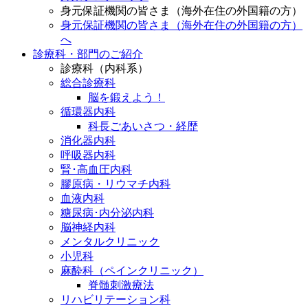
身元保証機関の皆さま（海外在住の外国籍の方）
身元保証機関の皆さま（海外在住の外国籍の方）
へ
診療科・部門のご紹介
診療科（内科系）
総合診療科
脳を鍛えよう！
循環器内科
科長ごあいさつ・経歴
消化器内科
呼吸器内科
腎･高血圧内科
膠原病・リウマチ内科
血液内科
糖尿病･内分泌内科
脳神経内科
メンタルクリニック
小児科
麻酔科（ペインクリニック）
脊髄刺激療法
リハビリテーション科