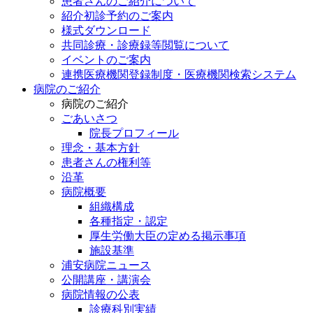
患者さんのご紹介について
紹介初診予約のご案内
様式ダウンロード
共同診療・診療録等閲覧について
イベントのご案内
連携医療機関登録制度・医療機関検索システム
病院のご紹介
病院のご紹介
ごあいさつ
院長プロフィール
理念・基本方針
患者さんの権利等
沿革
病院概要
組織構成
各種指定・認定
厚生労働大臣の定める掲示事項
施設基準
浦安病院ニュース
公開講座・講演会
病院情報の公表
診療科別実績