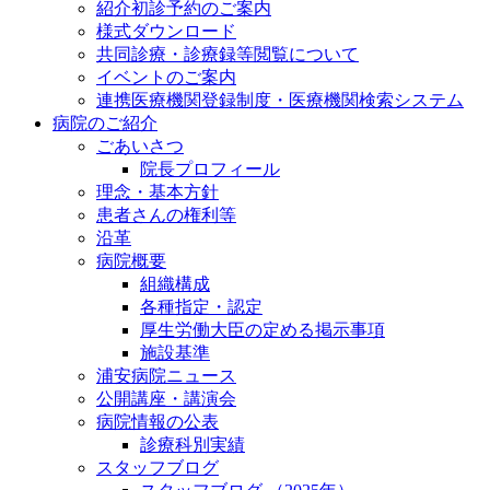
紹介初診予約のご案内
様式ダウンロード
共同診療・診療録等閲覧について
イベントのご案内
連携医療機関登録制度・医療機関検索システム
病院のご紹介
ごあいさつ
院長プロフィール
理念・基本方針
患者さんの権利等
沿革
病院概要
組織構成
各種指定・認定
厚生労働大臣の定める掲示事項
施設基準
浦安病院ニュース
公開講座・講演会
病院情報の公表
診療科別実績
スタッフブログ