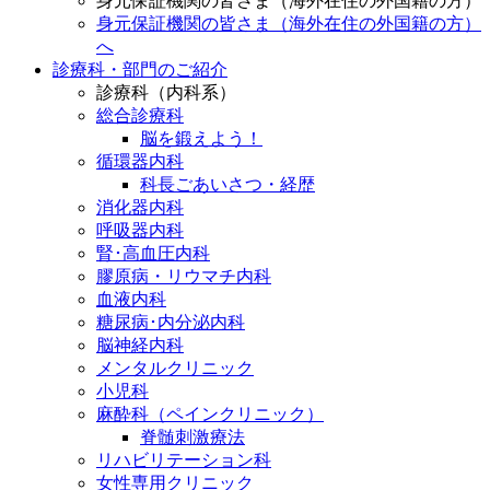
身元保証機関の皆さま（海外在住の外国籍の方）
身元保証機関の皆さま（海外在住の外国籍の方）
へ
診療科・部門のご紹介
診療科（内科系）
総合診療科
脳を鍛えよう！
循環器内科
科長ごあいさつ・経歴
消化器内科
呼吸器内科
腎･高血圧内科
膠原病・リウマチ内科
血液内科
糖尿病･内分泌内科
脳神経内科
メンタルクリニック
小児科
麻酔科（ペインクリニック）
脊髄刺激療法
リハビリテーション科
女性専用クリニック