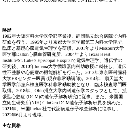
略歴
1992年大阪医科大学医学部卒業後、静岡県立総合病院で内科
研修を行う。1995年より京都大学医学部第三内科大学院で、
臨床と基礎心臓電気生理学を研鑽。2001年よりMissouri大学
医学部Dalton心臓血管研究所、2004年よりTexas Heart
Institute/St. Luke’s Episcopal Hospitalで電気生理学、遺伝学の
研究後、2010年Indiana大学循環器内科助教授に就任し、遺伝
性不整脈や心筋症の機能解析を行った。2013年東京医科歯科
大学ERセンター医員 (現在非常勤講師)。2014年、順天堂大
学医学部臨床検査医学科非常勤助教となり、臨床検査専門医
取得。2018年、Ohio州立大学内科遺伝学スタッフとして、拡
張型心筋症 (DCM)の遺伝子解析研究に従事。また、米国国
立衛生研究所(NIH) ClinGen DCM遺伝子解析班員を務めた。
2021年、米国Invitae社で代謝病遺伝子検査解析に従事し、
2022年6月より現職。
主な資格