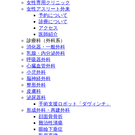
女性専用クリニック
女性アスリート外来
予約について
診療について
アクセス
医師紹介
診療科（外科系）
消化器・一般外科
乳腺・内分泌外科
呼吸器外科
心臓血管外科
小児外科
脳神経外科
整形外科
皮膚科
泌尿器科
手術支援ロボット「ダヴィンチ」
形成外科・再建外科
顔面骨骨折
難治性潰瘍
眼瞼下垂症