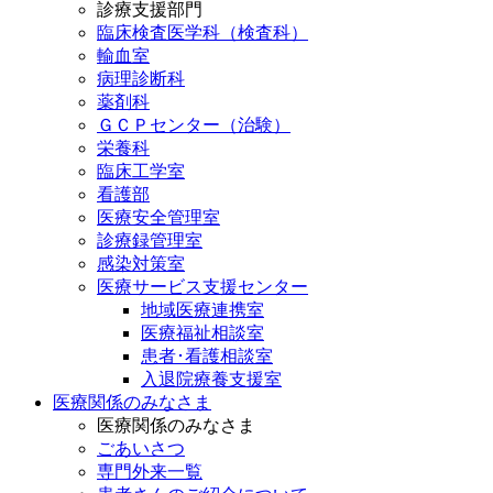
診療支援部門
臨床検査医学科（検査科）
輸血室
病理診断科
薬剤科
ＧＣＰセンター（治験）
栄養科
臨床工学室
看護部
医療安全管理室
診療録管理室
感染対策室
医療サービス支援センター
地域医療連携室
医療福祉相談室
患者･看護相談室
入退院療養支援室
医療関係のみなさま
医療関係のみなさま
ごあいさつ
専門外来一覧