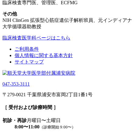
臨床検査専門医、管理医、ECFMG
その他
NIH ClinGen 拡張型心筋症遺伝子解析班員、元インディアナ
大学循環器助教授
臨床検査医学科ページはこちら
ご利用条件
個人情報に関する基本方針
サイトマップ
047-353-3111
〒279-0021 千葉県浦安市富岡2丁目1番1号
［ 受付および診療時間 ］
初診・再診
月曜日〜土曜日
8:00〜11:00
（診療開始 9:00〜）