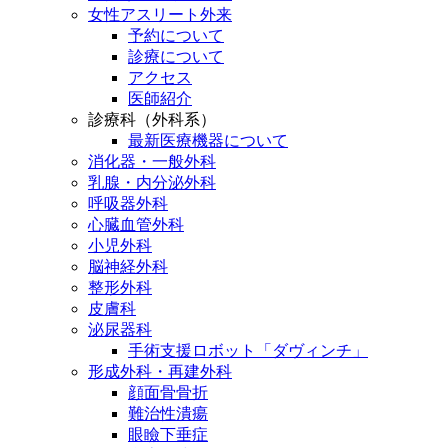
女性アスリート外来
予約について
診療について
アクセス
医師紹介
診療科（外科系）
最新医療機器について
消化器・一般外科
乳腺・内分泌外科
呼吸器外科
心臓血管外科
小児外科
脳神経外科
整形外科
皮膚科
泌尿器科
手術支援ロボット「ダヴィンチ」
形成外科・再建外科
顔面骨骨折
難治性潰瘍
眼瞼下垂症