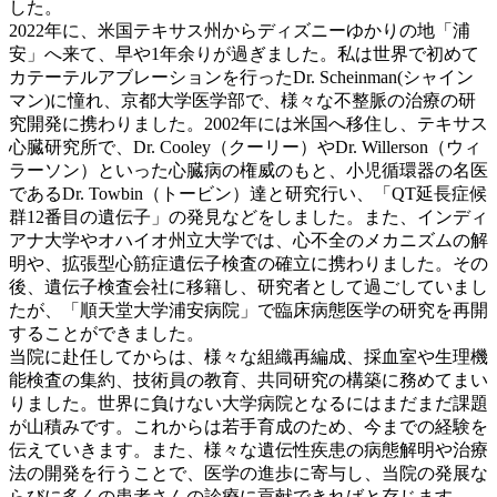
した。
2022年に、米国テキサス州からディズニーゆかりの地「浦
安」へ来て、早や1年余りが過ぎました。私は世界で初めて
カテーテルアブレーションを行ったDr. Scheinman(シャイン
マン)に憧れ、京都大学医学部で、様々な不整脈の治療の研
究開発に携わりました。2002年には米国へ移住し、テキサス
心臓研究所で、Dr. Cooley（クーリー）やDr. Willerson（ウィ
ラーソン）といった心臓病の権威のもと、小児循環器の名医
であるDr. Towbin（トービン）達と研究行い、「QT延長症候
群12番目の遺伝子」の発見などをしました。また、インディ
アナ大学やオハイオ州立大学では、心不全のメカニズムの解
明や、拡張型心筋症遺伝子検査の確立に携わりました。その
後、遺伝子検査会社に移籍し、研究者として過ごしていまし
たが、「順天堂大学浦安病院」で臨床病態医学の研究を再開
することができました。
当院に赴任してからは、様々な組織再編成、採血室や生理機
能検査の集約、技術員の教育、共同研究の構築に務めてまい
りました。世界に負けない大学病院となるにはまだまだ課題
が山積みです。これからは若手育成のため、今までの経験を
伝えていきます。また、様々な遺伝性疾患の病態解明や治療
法の開発を行うことで、医学の進歩に寄与し、当院の発展な
らびに多くの患者さんの診療に貢献できればと存じます。