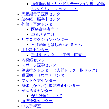
循環器内科・リハビリテーション科 心臓
リハビリテーションチーム
周産期母子医療センター
脳神経・脳卒中センター
外傷・再建センター
医療従事者向け
患者さま向け
リプロダクションセンター
不妊治療をはじめられる方へ
手外科センター
手外科センター（症例・研究）
内視鏡センター
スポーツ医学センター
健康推進センター（人間ドック・脳ドック）
膠原病・リウマチセンター
フットケアセンター
身体（からだ）機能検査センター
がん治療センター
がん診療について
血液浄化センター
中央手術室