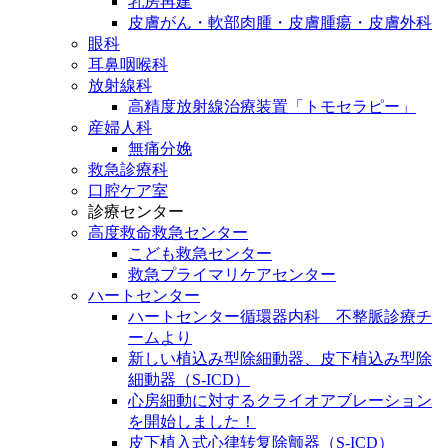
乳房再建
皮膚がん・軟部肉腫・皮膚腫瘍・皮膚外科
眼科
耳鼻咽喉科
放射線科
高精度放射線治療装置「トモセラピー」
産婦人科
無痛分娩
救急診療科
口腔ケア室
診療センター
高度救命救急センター
こども救急センター
救急プライマリケアセンター
ハートセンター
ハートセンター循環器内科 不整脈診療チ
ームより
新しい植込み型除細動器、皮下植込み型除
細動器（S-ICD）
心房細動に対するクライオアブレーション
を開始しました！
皮下植入式心律转复除颤器（S-ICD）