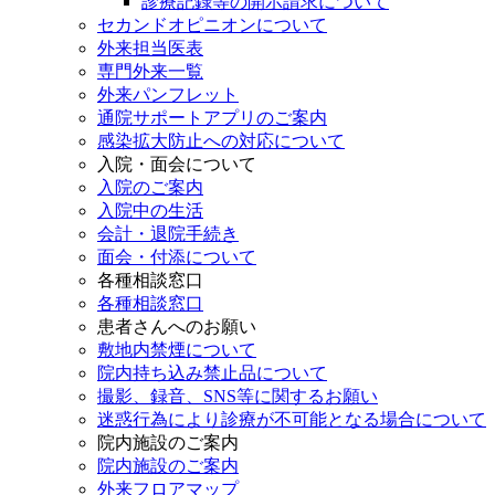
診療記録等の開示請求について
セカンドオピニオンについて
外来担当医表
専門外来一覧
外来パンフレット
通院サポートアプリのご案内
感染拡大防止への対応について
入院・面会について
入院のご案内
入院中の生活
会計・退院手続き
面会・付添について
各種相談窓口
各種相談窓口
患者さんへのお願い
敷地内禁煙について
院内持ち込み禁止品について
撮影、録音、SNS等に関するお願い
迷惑行為により診療が不可能となる場合について
院内施設のご案内
院内施設のご案内
外来フロアマップ