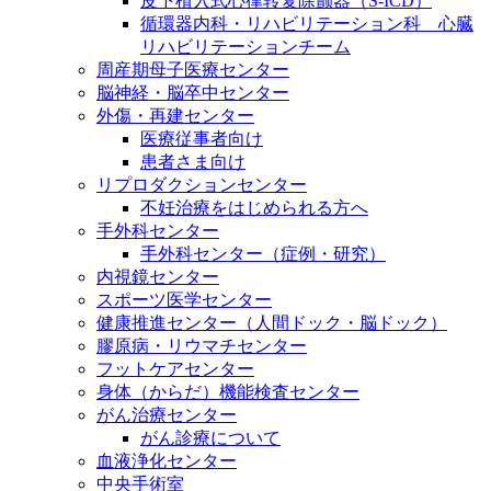
皮下植入式心律转复除颤器（S-ICD）
循環器内科・リハビリテーション科 心臓
リハビリテーションチーム
周産期母子医療センター
脳神経・脳卒中センター
外傷・再建センター
医療従事者向け
患者さま向け
リプロダクションセンター
不妊治療をはじめられる方へ
手外科センター
手外科センター（症例・研究）
内視鏡センター
スポーツ医学センター
健康推進センター（人間ドック・脳ドック）
膠原病・リウマチセンター
フットケアセンター
身体（からだ）機能検査センター
がん治療センター
がん診療について
血液浄化センター
中央手術室