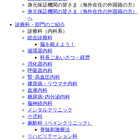
身元保証機関の皆さま（海外在住の外国籍の方）
身元保証機関の皆さま（海外在住の外国籍の方）
へ
診療科・部門のご紹介
診療科（内科系）
総合診療科
脳を鍛えよう！
循環器内科
科長ごあいさつ・経歴
消化器内科
呼吸器内科
腎･高血圧内科
膠原病・リウマチ内科
血液内科
糖尿病･内分泌内科
脳神経内科
メンタルクリニック
小児科
麻酔科（ペインクリニック）
脊髄刺激療法
リハビリテーション科