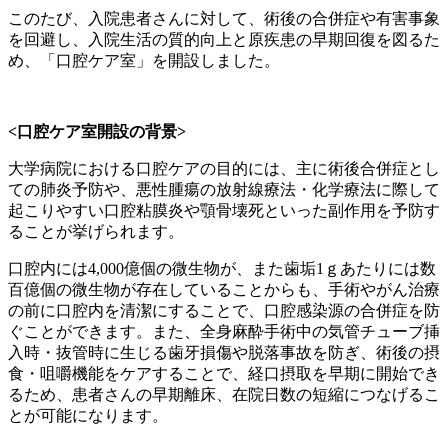
このたび、入院患者さんに対して、術後の合併症や有害事象
を回避し、入院生活の質的向上と原疾患の早期回復を図るた
め、「口腔ケア室」を開設しました。
<
口腔ケア室開設の背景
>
大学病院における口腔ケアの目的には、主に術後合併症とし
ての肺炎予防や、悪性腫瘍の放射線療法・化学療法に際して
起こりやすい口腔粘膜炎や顎骨壊死といった副作用を予防す
ることが挙げられます。
口腔内には
4,000
億個の微生物が、また歯垢
1
ｇあたりには数
百億個の微生物が存在していることからも、手術やがん治療
の前に口腔内を清潔にすることで、口腔感染源の合併症を防
ぐことができます。また、全身麻酔手術中の気管チューブ挿
入時・抜管時に生じる歯牙損傷や脱落事故を防ぎ、術後の摂
食・咀嚼機能をケアすることで、経口摂取を早期に開始でき
るため、患者さんの早期離床、在院日数の短縮につなげるこ
とが可能になります。