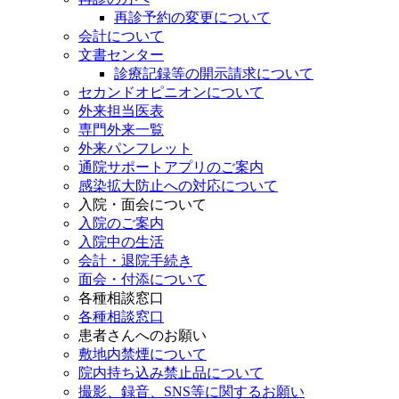
再診予約の変更について
会計について
文書センター
診療記録等の開示請求について
セカンドオピニオンについて
外来担当医表
専門外来一覧
外来パンフレット
通院サポートアプリのご案内
感染拡大防止への対応について
入院・面会について
入院のご案内
入院中の生活
会計・退院手続き
面会・付添について
各種相談窓口
各種相談窓口
患者さんへのお願い
敷地内禁煙について
院内持ち込み禁止品について
撮影、録音、SNS等に関するお願い