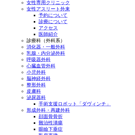
女性専用クリニック
女性アスリート外来
予約について
診療について
アクセス
医師紹介
診療科（外科系）
消化器・一般外科
乳腺・内分泌外科
呼吸器外科
心臓血管外科
小児外科
脳神経外科
整形外科
皮膚科
泌尿器科
手術支援ロボット「ダヴィンチ」
形成外科・再建外科
顔面骨骨折
難治性潰瘍
眼瞼下垂症