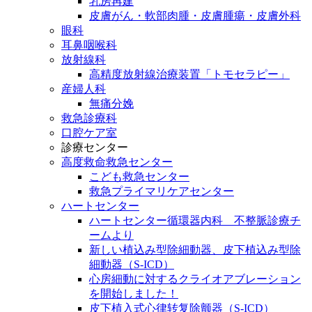
乳房再建
皮膚がん・軟部肉腫・皮膚腫瘍・皮膚外科
眼科
耳鼻咽喉科
放射線科
高精度放射線治療装置「トモセラピー」
産婦人科
無痛分娩
救急診療科
口腔ケア室
診療センター
高度救命救急センター
こども救急センター
救急プライマリケアセンター
ハートセンター
ハートセンター循環器内科 不整脈診療チ
ームより
新しい植込み型除細動器、皮下植込み型除
細動器（S-ICD）
心房細動に対するクライオアブレーション
を開始しました！
皮下植入式心律转复除颤器（S-ICD）