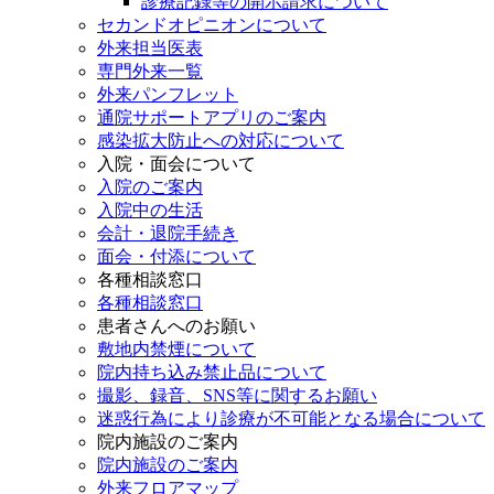
診療記録等の開示請求について
セカンドオピニオンについて
外来担当医表
専門外来一覧
外来パンフレット
通院サポートアプリのご案内
感染拡大防止への対応について
入院・面会について
入院のご案内
入院中の生活
会計・退院手続き
面会・付添について
各種相談窓口
各種相談窓口
患者さんへのお願い
敷地内禁煙について
院内持ち込み禁止品について
撮影、録音、SNS等に関するお願い
迷惑行為により診療が不可能となる場合について
院内施設のご案内
院内施設のご案内
外来フロアマップ