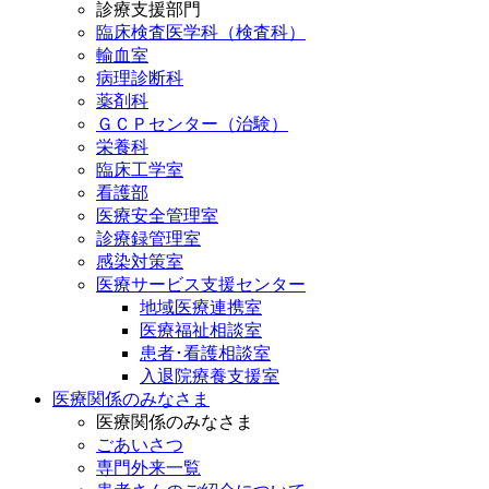
診療支援部門
臨床検査医学科（検査科）
輸血室
病理診断科
薬剤科
ＧＣＰセンター（治験）
栄養科
臨床工学室
看護部
医療安全管理室
診療録管理室
感染対策室
医療サービス支援センター
地域医療連携室
医療福祉相談室
患者･看護相談室
入退院療養支援室
医療関係のみなさま
医療関係のみなさま
ごあいさつ
専門外来一覧