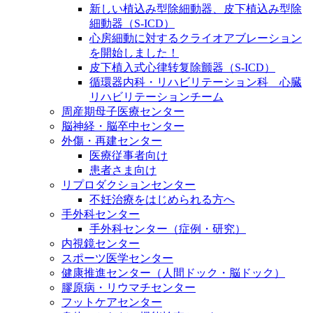
新しい植込み型除細動器、皮下植込み型除
細動器（S-ICD）
心房細動に対するクライオアブレーション
を開始しました！
皮下植入式心律转复除颤器（S-ICD）
循環器内科・リハビリテーション科 心臓
リハビリテーションチーム
周産期母子医療センター
脳神経・脳卒中センター
外傷・再建センター
医療従事者向け
患者さま向け
リプロダクションセンター
不妊治療をはじめられる方へ
手外科センター
手外科センター（症例・研究）
内視鏡センター
スポーツ医学センター
健康推進センター（人間ドック・脳ドック）
膠原病・リウマチセンター
フットケアセンター