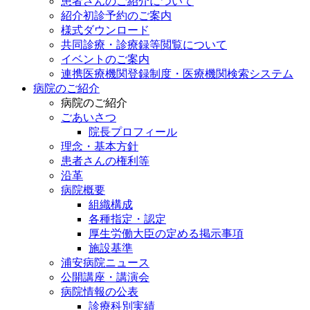
患者さんのご紹介について
紹介初診予約のご案内
様式ダウンロード
共同診療・診療録等閲覧について
イベントのご案内
連携医療機関登録制度・医療機関検索システム
病院のご紹介
病院のご紹介
ごあいさつ
院長プロフィール
理念・基本方針
患者さんの権利等
沿革
病院概要
組織構成
各種指定・認定
厚生労働大臣の定める掲示事項
施設基準
浦安病院ニュース
公開講座・講演会
病院情報の公表
診療科別実績