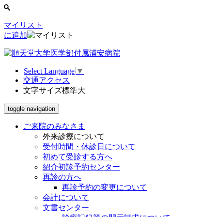
マイリスト
に追加
Select Language
▼
交通アクセス
文字サイズ
標準
大
toggle navigation
ご来院のみなさま
外来診療について
受付時間・休診日について
初めて受診する方へ
紹介初診予約センター
再診の方へ
再診予約の変更について
会計について
文書センター