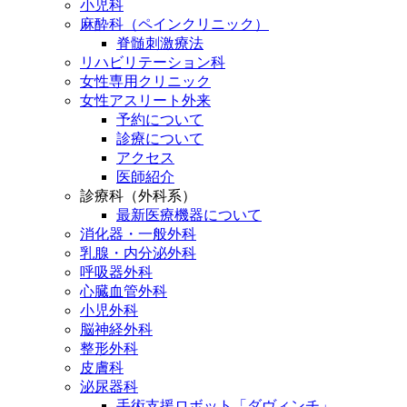
小児科
麻酔科（ペインクリニック）
脊髄刺激療法
リハビリテーション科
女性専用クリニック
女性アスリート外来
予約について
診療について
アクセス
医師紹介
診療科（外科系）
最新医療機器について
消化器・一般外科
乳腺・内分泌外科
呼吸器外科
心臓血管外科
小児外科
脳神経外科
整形外科
皮膚科
泌尿器科
手術支援ロボット「ダヴィンチ」