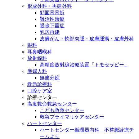
形成外科・再建外科
顔面骨骨折
難治性潰瘍
眼瞼下垂症
乳房再建
皮膚がん・軟部肉腫・皮膚腫瘍・皮膚外科
眼科
耳鼻咽喉科
放射線科
高精度放射線治療装置「トモセラピー」
産婦人科
無痛分娩
救急診療科
口腔ケア室
診療センター
高度救命救急センター
こども救急センター
救急プライマリケアセンター
ハートセンター
ハートセンター循環器内科 不整脈診療チ
ームより