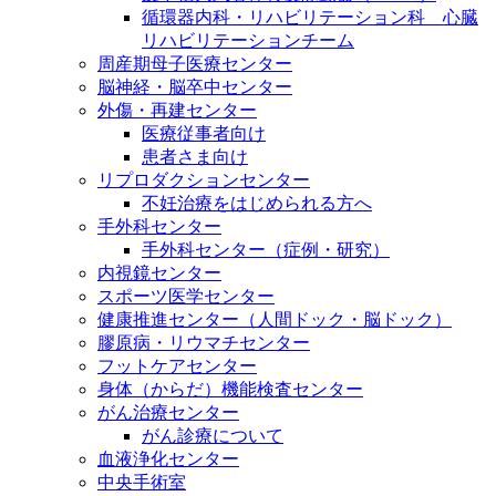
循環器内科・リハビリテーション科 心臓
リハビリテーションチーム
周産期母子医療センター
脳神経・脳卒中センター
外傷・再建センター
医療従事者向け
患者さま向け
リプロダクションセンター
不妊治療をはじめられる方へ
手外科センター
手外科センター（症例・研究）
内視鏡センター
スポーツ医学センター
健康推進センター（人間ドック・脳ドック）
膠原病・リウマチセンター
フットケアセンター
身体（からだ）機能検査センター
がん治療センター
がん診療について
血液浄化センター
中央手術室