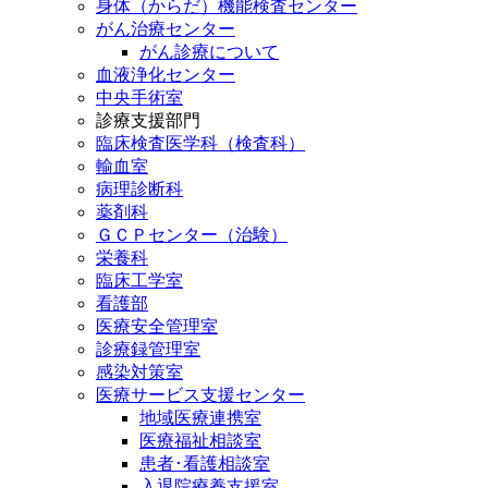
身体（からだ）機能検査センター
がん治療センター
がん診療について
血液浄化センター
中央手術室
診療支援部門
臨床検査医学科（検査科）
輸血室
病理診断科
薬剤科
ＧＣＰセンター（治験）
栄養科
臨床工学室
看護部
医療安全管理室
診療録管理室
感染対策室
医療サービス支援センター
地域医療連携室
医療福祉相談室
患者･看護相談室
入退院療養支援室