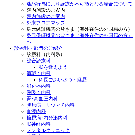
迷惑行為により診療が不可能となる場合について
院内施設のご案内
院内施設のご案内
外来フロアマップ
身元保証機関の皆さま（海外在住の外国籍の方）
身元保証機関の皆さま（海外在住の外国籍の方）
へ
診療科・部門のご紹介
診療科（内科系）
総合診療科
脳を鍛えよう！
循環器内科
科長ごあいさつ・経歴
消化器内科
呼吸器内科
腎･高血圧内科
膠原病・リウマチ内科
血液内科
糖尿病･内分泌内科
脳神経内科
メンタルクリニック