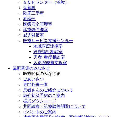
ＧＣＰセンター（治験）
栄養科
臨床工学室
看護部
医療安全管理室
診療録管理室
感染対策室
医療サービス支援センター
地域医療連携室
医療福祉相談室
患者･看護相談室
入退院療養支援室
医療関係のみなさま
医療関係のみなさま
ごあいさつ
専門外来一覧
患者さんのご紹介について
紹介初診予約のご案内
様式ダウンロード
共同診療・診療録等閲覧について
イベントのご案内