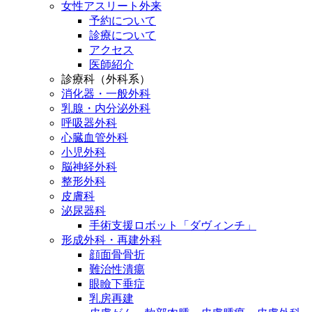
女性アスリート外来
予約について
診療について
アクセス
医師紹介
診療科（外科系）
消化器・一般外科
乳腺・内分泌外科
呼吸器外科
心臓血管外科
小児外科
脳神経外科
整形外科
皮膚科
泌尿器科
手術支援ロボット「ダヴィンチ」
形成外科・再建外科
顔面骨骨折
難治性潰瘍
眼瞼下垂症
乳房再建