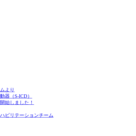
ムより
器（S-ICD）
開始しました！
ハビリテーションチーム