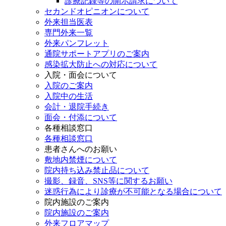
診療記録等の開示請求について
セカンドオピニオンについて
外来担当医表
専門外来一覧
外来パンフレット
通院サポートアプリのご案内
感染拡大防止への対応について
入院・面会について
入院のご案内
入院中の生活
会計・退院手続き
面会・付添について
各種相談窓口
各種相談窓口
患者さんへのお願い
敷地内禁煙について
院内持ち込み禁止品について
撮影、録音、SNS等に関するお願い
迷惑行為により診療が不可能となる場合について
院内施設のご案内
院内施設のご案内
外来フロアマップ