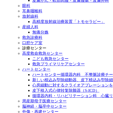
皮膚がん・軟部肉腫・皮膚腫瘍・皮膚外科
眼科
耳鼻咽喉科
放射線科
高精度放射線治療装置「トモセラピー」
産婦人科
無痛分娩
救急診療科
口腔ケア室
診療センター
高度救命救急センター
こども救急センター
救急プライマリケアセンター
ハートセンター
ハートセンター循環器内科 不整脈診療チー
新しい植込み型除細動器、皮下植込み型除細動
心房細動に対するクライオアブレーションを
皮下植入式心律转复除颤器（S-ICD）
循環器内科・リハビリテーション科 心臓リ
周産期母子医療センター
脳神経・脳卒中センター
外傷・再建センター