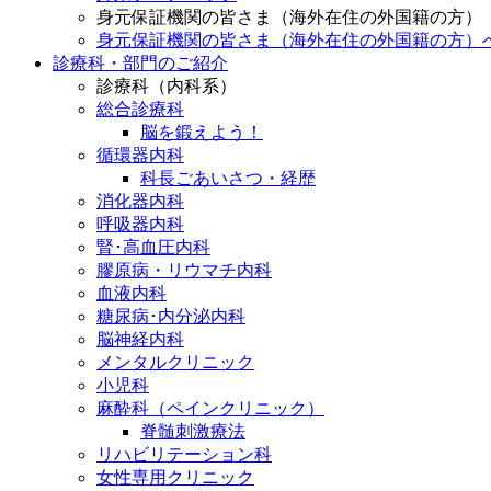
身元保証機関の皆さま（海外在住の外国籍の方）
身元保証機関の皆さま（海外在住の外国籍の方）
診療科・部門のご紹介
診療科（内科系）
総合診療科
脳を鍛えよう！
循環器内科
科長ごあいさつ・経歴
消化器内科
呼吸器内科
腎･高血圧内科
膠原病・リウマチ内科
血液内科
糖尿病･内分泌内科
脳神経内科
メンタルクリニック
小児科
麻酔科（ペインクリニック）
脊髄刺激療法
リハビリテーション科
女性専用クリニック