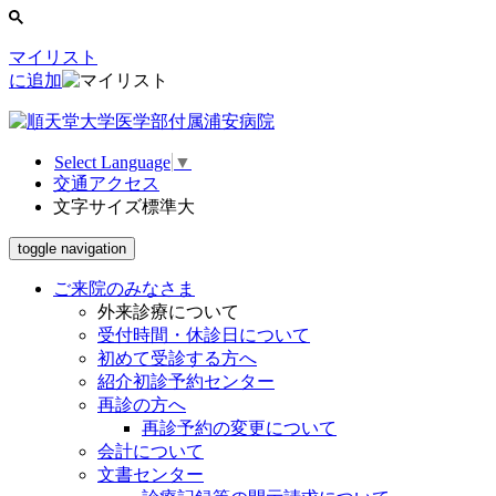
マイリスト
に追加
Select Language
▼
交通アクセス
文字サイズ
標準
大
toggle navigation
ご来院のみなさま
外来診療について
受付時間・休診日について
初めて受診する方へ
紹介初診予約センター
再診の方へ
再診予約の変更について
会計について
文書センター