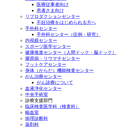
医療従事者向け
患者さま向け
リプロダクションセンター
不妊治療をはじめられる方へ
手外科センター
手外科センター（症例・研究）
内視鏡センター
スポーツ医学センター
健康推進センター（人間ドック・脳ドック）
膠原病・リウマチセンター
フットケアセンター
身体（からだ）機能検査センター
がん治療センター
がん診療について
血液浄化センター
中央手術室
診療支援部門
臨床検査医学科（検査科）
輸血室
病理診断科
薬剤科