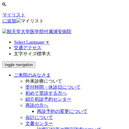
マイリスト
に追加
Select Language
▼
交通アクセス
文字サイズ
標準
大
toggle navigation
ご来院のみなさま
外来診療について
受付時間・休診日について
初めて受診する方へ
紹介初診予約センター
再診の方へ
再診予約の変更について
会計について
文書センター