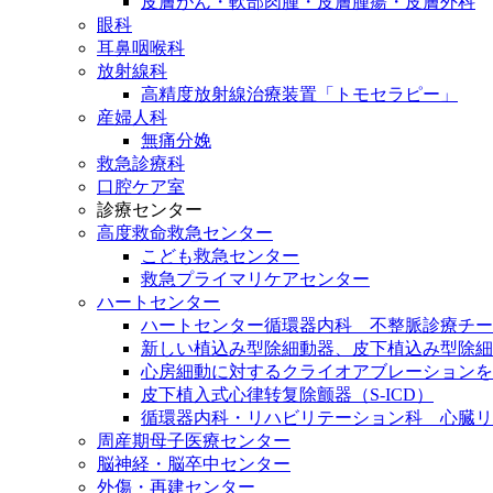
皮膚がん・軟部肉腫・皮膚腫瘍・皮膚外科
眼科
耳鼻咽喉科
放射線科
高精度放射線治療装置「トモセラピー」
産婦人科
無痛分娩
救急診療科
口腔ケア室
診療センター
高度救命救急センター
こども救急センター
救急プライマリケアセンター
ハートセンター
ハートセンター循環器内科 不整脈診療チー
新しい植込み型除細動器、皮下植込み型除細動
心房細動に対するクライオアブレーションを
皮下植入式心律转复除颤器（S-ICD）
循環器内科・リハビリテーション科 心臓リ
周産期母子医療センター
脳神経・脳卒中センター
外傷・再建センター