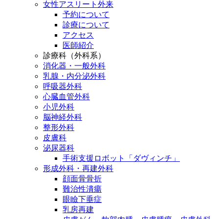
女性アスリート外来
予約について
診療について
アクセス
医師紹介
診療科（外科系）
消化器・一般外科
乳腺・内分泌外科
呼吸器外科
心臓血管外科
小児外科
脳神経外科
整形外科
皮膚科
泌尿器科
手術支援ロボット「ダヴィンチ」
形成外科・再建外科
顔面骨骨折
難治性潰瘍
眼瞼下垂症
乳房再建