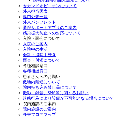
診療記録等の開示請求について
セカンドオピニオンについて
外来担当医表
専門外来一覧
外来パンフレット
通院サポートアプリのご案内
感染拡大防止への対応について
入院・面会について
入院のご案内
入院中の生活
会計・退院手続き
面会・付添について
各種相談窓口
各種相談窓口
患者さんへのお願い
敷地内禁煙について
院内持ち込み禁止品について
撮影、録音、SNS等に関するお願い
迷惑行為により診療が不可能となる場合について
院内施設のご案内
院内施設のご案内
外来フロアマップ