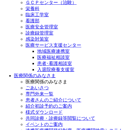
ＧＣＰセンター（治験）
栄養科
臨床工学室
看護部
医療安全管理室
診療録管理室
感染対策室
医療サービス支援センター
地域医療連携室
医療福祉相談室
患者･看護相談室
入退院療養支援室
医療関係のみなさま
医療関係のみなさま
ごあいさつ
専門外来一覧
患者さんのご紹介について
紹介初診予約のご案内
様式ダウンロード
共同診療・診療録等閲覧について
イベントのご案内