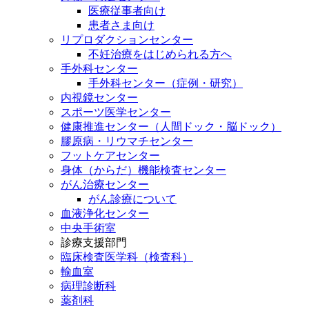
医療従事者向け
患者さま向け
リプロダクションセンター
不妊治療をはじめられる方へ
手外科センター
手外科センター（症例・研究）
内視鏡センター
スポーツ医学センター
健康推進センター（人間ドック・脳ドック）
膠原病・リウマチセンター
フットケアセンター
身体（からだ）機能検査センター
がん治療センター
がん診療について
血液浄化センター
中央手術室
診療支援部門
臨床検査医学科（検査科）
輸血室
病理診断科
薬剤科