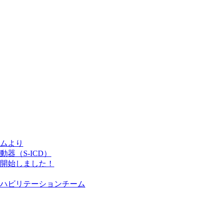
ムより
器（S-ICD）
開始しました！
ハビリテーションチーム