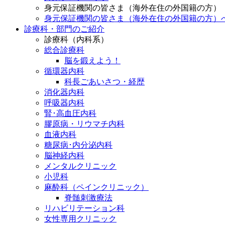
身元保証機関の皆さま（海外在住の外国籍の方）
身元保証機関の皆さま（海外在住の外国籍の方）
診療科・部門のご紹介
診療科（内科系）
総合診療科
脳を鍛えよう！
循環器内科
科長ごあいさつ・経歴
消化器内科
呼吸器内科
腎･高血圧内科
膠原病・リウマチ内科
血液内科
糖尿病･内分泌内科
脳神経内科
メンタルクリニック
小児科
麻酔科（ペインクリニック）
脊髄刺激療法
リハビリテーション科
女性専用クリニック