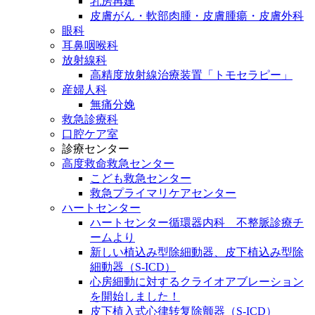
乳房再建
皮膚がん・軟部肉腫・皮膚腫瘍・皮膚外科
眼科
耳鼻咽喉科
放射線科
高精度放射線治療装置「トモセラピー」
産婦人科
無痛分娩
救急診療科
口腔ケア室
診療センター
高度救命救急センター
こども救急センター
救急プライマリケアセンター
ハートセンター
ハートセンター循環器内科 不整脈診療チ
ームより
新しい植込み型除細動器、皮下植込み型除
細動器（S-ICD）
心房細動に対するクライオアブレーション
を開始しました！
皮下植入式心律转复除颤器（S-ICD）