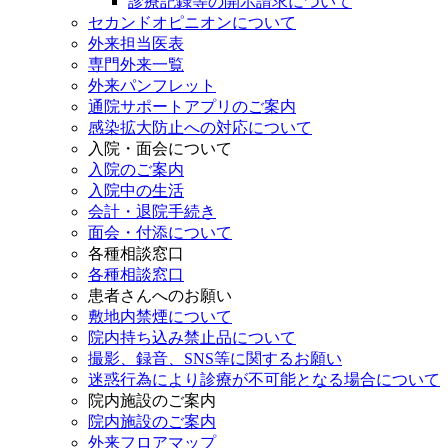
診療記録等の開示請求について
セカンドオピニオンについて
外来担当医表
専門外来一覧
外来パンフレット
通院サポートアプリのご案内
感染拡大防止への対応について
入院・面会について
入院のご案内
入院中の生活
会計・退院手続き
面会・付添について
各種相談窓口
各種相談窓口
患者さんへのお願い
敷地内禁煙について
院内持ち込み禁止品について
撮影、録音、SNS等に関するお願い
迷惑行為により診療が不可能となる場合について
院内施設のご案内
院内施設のご案内
外来フロアマップ