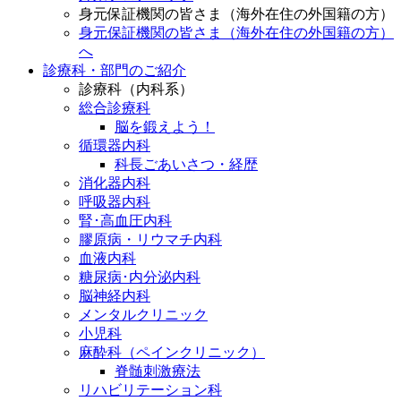
身元保証機関の皆さま（海外在住の外国籍の方）
身元保証機関の皆さま（海外在住の外国籍の方）
へ
診療科・部門のご紹介
診療科（内科系）
総合診療科
脳を鍛えよう！
循環器内科
科長ごあいさつ・経歴
消化器内科
呼吸器内科
腎･高血圧内科
膠原病・リウマチ内科
血液内科
糖尿病･内分泌内科
脳神経内科
メンタルクリニック
小児科
麻酔科（ペインクリニック）
脊髄刺激療法
リハビリテーション科