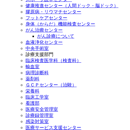
健康推進センター（人間ドック・脳ドック）
膠原病・リウマチセンター
フットケアセンター
身体（からだ）機能検査センター
がん治療センター
がん診療について
血液浄化センター
中央手術室
診療支援部門
臨床検査医学科（検査科）
輸血室
病理診断科
薬剤科
ＧＣＰセンター（治験）
栄養科
臨床工学室
看護部
医療安全管理室
診療録管理室
感染対策室
医療サービス支援センター