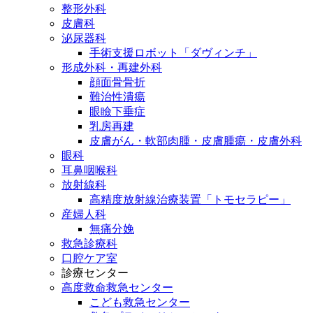
整形外科
皮膚科
泌尿器科
手術支援ロボット「ダヴィンチ」
形成外科・再建外科
顔面骨骨折
難治性潰瘍
眼瞼下垂症
乳房再建
皮膚がん・軟部肉腫・皮膚腫瘍・皮膚外科
眼科
耳鼻咽喉科
放射線科
高精度放射線治療装置「トモセラピー」
産婦人科
無痛分娩
救急診療科
口腔ケア室
診療センター
高度救命救急センター
こども救急センター