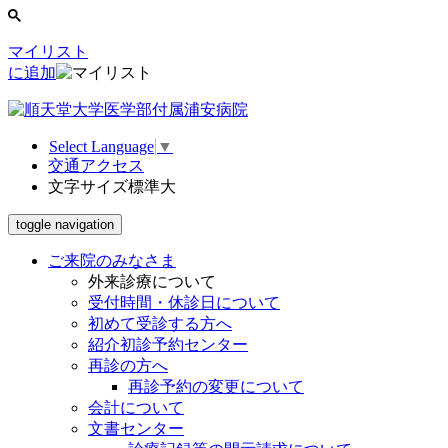
マイリスト
に追加
Select Language
▼
交通アクセス
文字サイズ
標準
大
toggle navigation
ご来院のみなさま
外来診療について
受付時間・休診日について
初めて受診する方へ
紹介初診予約センター
再診の方へ
再診予約の変更について
会計について
文書センター