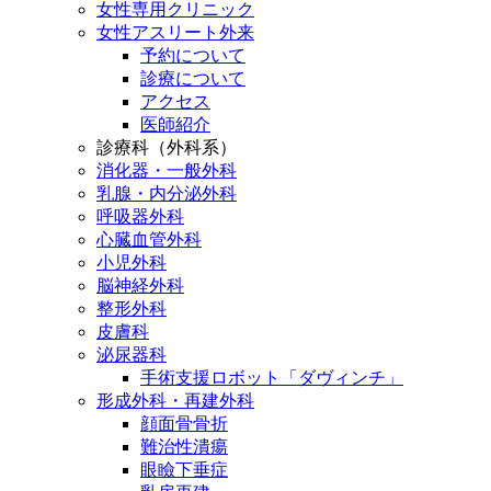
女性専用クリニック
女性アスリート外来
予約について
診療について
アクセス
医師紹介
診療科（外科系）
消化器・一般外科
乳腺・内分泌外科
呼吸器外科
心臓血管外科
小児外科
脳神経外科
整形外科
皮膚科
泌尿器科
手術支援ロボット「ダヴィンチ」
形成外科・再建外科
顔面骨骨折
難治性潰瘍
眼瞼下垂症