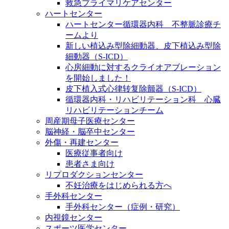
救急プライマリケアセンター
ハートセンター
ハートセンター循環器内科 不整脈診療チ
ームより
新しい植込み型除細動器、皮下植込み型除
細動器（S-ICD）
心房細動に対するクライオアブレーション
を開始しました！
皮下植入式心律转复除颤器（S-ICD）
循環器内科・リハビリテーション科 心臓
リハビリテーションチーム
周産期母子医療センター
脳神経・脳卒中センター
外傷・再建センター
医療従事者向け
患者さま向け
リプロダクションセンター
不妊治療をはじめられる方へ
手外科センター
手外科センター（症例・研究）
内視鏡センター
スポーツ医学センター