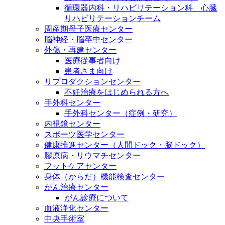
循環器内科・リハビリテーション科 心臓
リハビリテーションチーム
周産期母子医療センター
脳神経・脳卒中センター
外傷・再建センター
医療従事者向け
患者さま向け
リプロダクションセンター
不妊治療をはじめられる方へ
手外科センター
手外科センター（症例・研究）
内視鏡センター
スポーツ医学センター
健康推進センター（人間ドック・脳ドック）
膠原病・リウマチセンター
フットケアセンター
身体（からだ）機能検査センター
がん治療センター
がん診療について
血液浄化センター
中央手術室