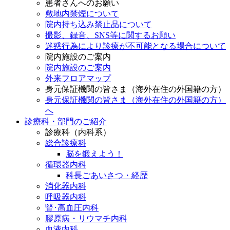
患者さんへのお願い
敷地内禁煙について
院内持ち込み禁止品について
撮影、録音、SNS等に関するお願い
迷惑行為により診療が不可能となる場合について
院内施設のご案内
院内施設のご案内
外来フロアマップ
身元保証機関の皆さま（海外在住の外国籍の方）
身元保証機関の皆さま（海外在住の外国籍の方）
へ
診療科・部門のご紹介
診療科（内科系）
総合診療科
脳を鍛えよう！
循環器内科
科長ごあいさつ・経歴
消化器内科
呼吸器内科
腎･高血圧内科
膠原病・リウマチ内科
血液内科