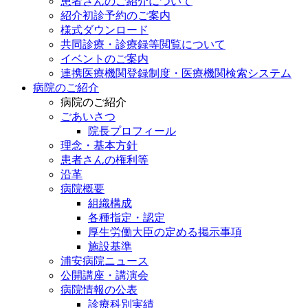
患者さんのご紹介について
紹介初診予約のご案内
様式ダウンロード
共同診療・診療録等閲覧について
イベントのご案内
連携医療機関登録制度・医療機関検索システム
病院のご紹介
病院のご紹介
ごあいさつ
院長プロフィール
理念・基本方針
患者さんの権利等
沿革
病院概要
組織構成
各種指定・認定
厚生労働大臣の定める掲示事項
施設基準
浦安病院ニュース
公開講座・講演会
病院情報の公表
診療科別実績