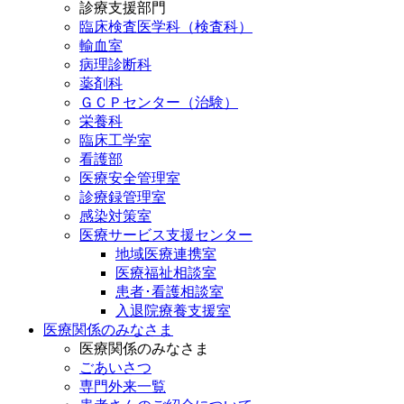
診療支援部門
臨床検査医学科（検査科）
輸血室
病理診断科
薬剤科
ＧＣＰセンター（治験）
栄養科
臨床工学室
看護部
医療安全管理室
診療録管理室
感染対策室
医療サービス支援センター
地域医療連携室
医療福祉相談室
患者･看護相談室
入退院療養支援室
医療関係のみなさま
医療関係のみなさま
ごあいさつ
専門外来一覧