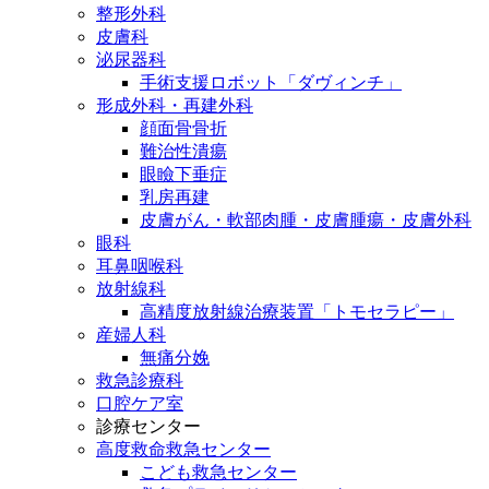
整形外科
皮膚科
泌尿器科
手術支援ロボット「ダヴィンチ」
形成外科・再建外科
顔面骨骨折
難治性潰瘍
眼瞼下垂症
乳房再建
皮膚がん・軟部肉腫・皮膚腫瘍・皮膚外科
眼科
耳鼻咽喉科
放射線科
高精度放射線治療装置「トモセラピー」
産婦人科
無痛分娩
救急診療科
口腔ケア室
診療センター
高度救命救急センター
こども救急センター