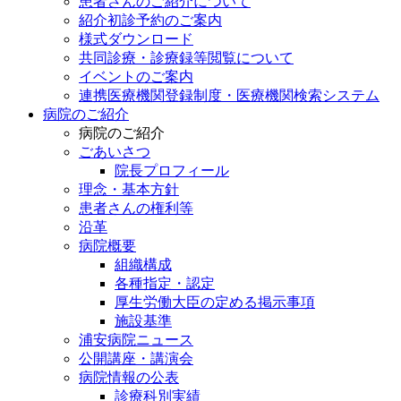
患者さんのご紹介について
紹介初診予約のご案内
様式ダウンロード
共同診療・診療録等閲覧について
イベントのご案内
連携医療機関登録制度・医療機関検索システム
病院のご紹介
病院のご紹介
ごあいさつ
院長プロフィール
理念・基本方針
患者さんの権利等
沿革
病院概要
組織構成
各種指定・認定
厚生労働大臣の定める掲示事項
施設基準
浦安病院ニュース
公開講座・講演会
病院情報の公表
診療科別実績