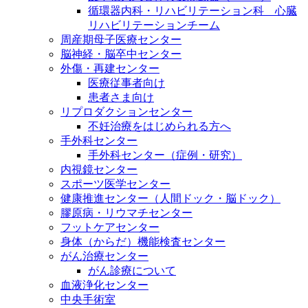
循環器内科・リハビリテーション科 心臓
リハビリテーションチーム
周産期母子医療センター
脳神経・脳卒中センター
外傷・再建センター
医療従事者向け
患者さま向け
リプロダクションセンター
不妊治療をはじめられる方へ
手外科センター
手外科センター（症例・研究）
内視鏡センター
スポーツ医学センター
健康推進センター（人間ドック・脳ドック）
膠原病・リウマチセンター
フットケアセンター
身体（からだ）機能検査センター
がん治療センター
がん診療について
血液浄化センター
中央手術室