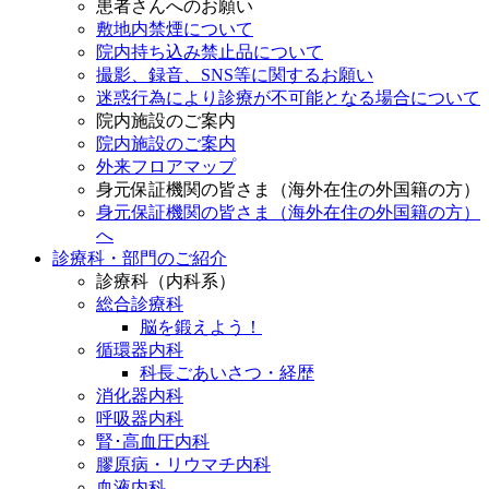
患者さんへのお願い
敷地内禁煙について
院内持ち込み禁止品について
撮影、録音、SNS等に関するお願い
迷惑行為により診療が不可能となる場合について
院内施設のご案内
院内施設のご案内
外来フロアマップ
身元保証機関の皆さま（海外在住の外国籍の方）
身元保証機関の皆さま（海外在住の外国籍の方）
へ
診療科・部門のご紹介
診療科（内科系）
総合診療科
脳を鍛えよう！
循環器内科
科長ごあいさつ・経歴
消化器内科
呼吸器内科
腎･高血圧内科
膠原病・リウマチ内科
血液内科