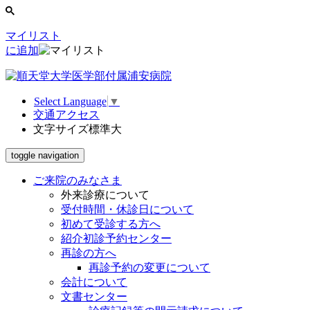
マイリスト
に追加
Select Language
▼
交通アクセス
文字サイズ
標準
大
toggle navigation
ご来院のみなさま
外来診療について
受付時間・休診日について
初めて受診する方へ
紹介初診予約センター
再診の方へ
再診予約の変更について
会計について
文書センター