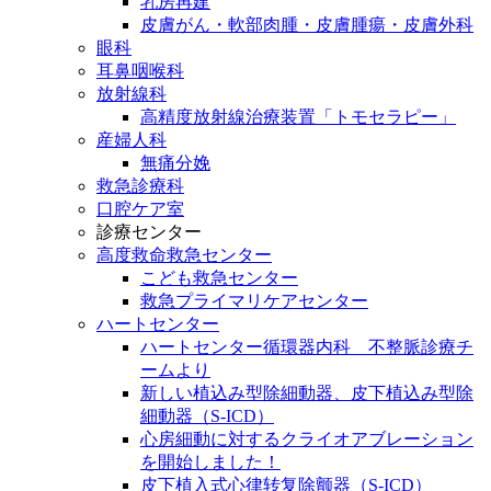
乳房再建
皮膚がん・軟部肉腫・皮膚腫瘍・皮膚外科
眼科
耳鼻咽喉科
放射線科
高精度放射線治療装置「トモセラピー」
産婦人科
無痛分娩
救急診療科
口腔ケア室
診療センター
高度救命救急センター
こども救急センター
救急プライマリケアセンター
ハートセンター
ハートセンター循環器内科 不整脈診療チ
ームより
新しい植込み型除細動器、皮下植込み型除
細動器（S-ICD）
心房細動に対するクライオアブレーション
を開始しました！
皮下植入式心律转复除颤器（S-ICD）