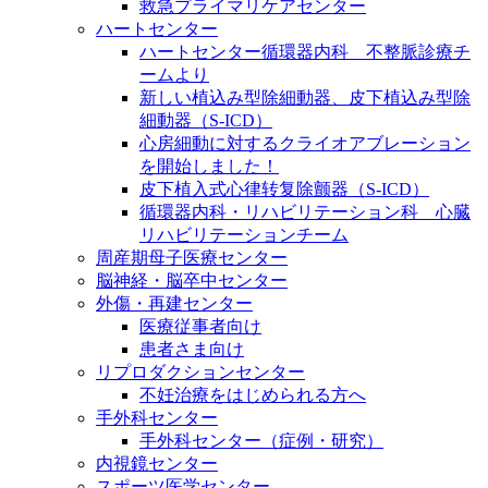
救急プライマリケアセンター
ハートセンター
ハートセンター循環器内科 不整脈診療チ
ームより
新しい植込み型除細動器、皮下植込み型除
細動器（S-ICD）
心房細動に対するクライオアブレーション
を開始しました！
皮下植入式心律转复除颤器（S-ICD）
循環器内科・リハビリテーション科 心臓
リハビリテーションチーム
周産期母子医療センター
脳神経・脳卒中センター
外傷・再建センター
医療従事者向け
患者さま向け
リプロダクションセンター
不妊治療をはじめられる方へ
手外科センター
手外科センター（症例・研究）
内視鏡センター
スポーツ医学センター