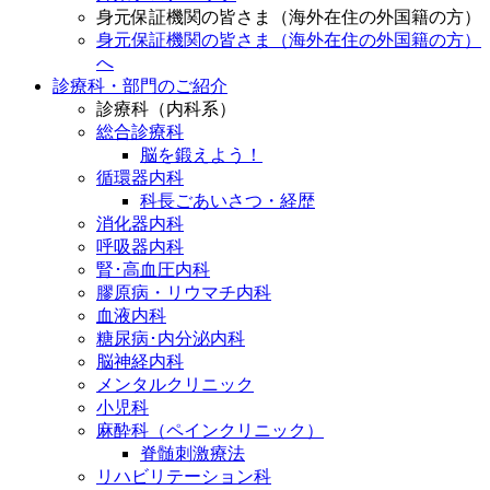
身元保証機関の皆さま（海外在住の外国籍の方）
身元保証機関の皆さま（海外在住の外国籍の方）
へ
診療科・部門のご紹介
診療科（内科系）
総合診療科
脳を鍛えよう！
循環器内科
科長ごあいさつ・経歴
消化器内科
呼吸器内科
腎･高血圧内科
膠原病・リウマチ内科
血液内科
糖尿病･内分泌内科
脳神経内科
メンタルクリニック
小児科
麻酔科（ペインクリニック）
脊髄刺激療法
リハビリテーション科