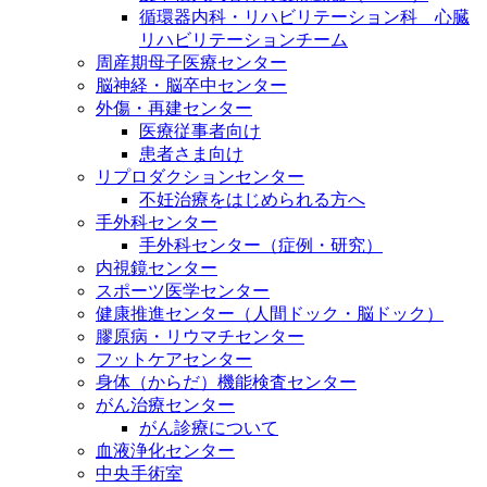
循環器内科・リハビリテーション科 心臓
リハビリテーションチーム
周産期母子医療センター
脳神経・脳卒中センター
外傷・再建センター
医療従事者向け
患者さま向け
リプロダクションセンター
不妊治療をはじめられる方へ
手外科センター
手外科センター（症例・研究）
内視鏡センター
スポーツ医学センター
健康推進センター（人間ドック・脳ドック）
膠原病・リウマチセンター
フットケアセンター
身体（からだ）機能検査センター
がん治療センター
がん診療について
血液浄化センター
中央手術室