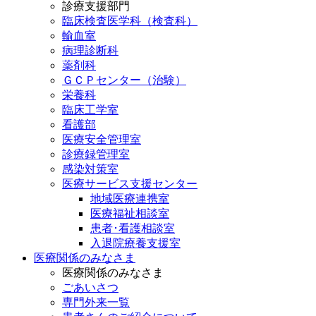
診療支援部門
臨床検査医学科（検査科）
輸血室
病理診断科
薬剤科
ＧＣＰセンター（治験）
栄養科
臨床工学室
看護部
医療安全管理室
診療録管理室
感染対策室
医療サービス支援センター
地域医療連携室
医療福祉相談室
患者･看護相談室
入退院療養支援室
医療関係のみなさま
医療関係のみなさま
ごあいさつ
専門外来一覧