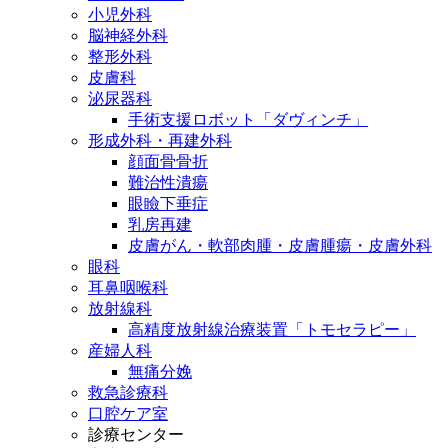
小児外科
脳神経外科
整形外科
皮膚科
泌尿器科
手術支援ロボット「ダヴィンチ」
形成外科・再建外科
顔面骨骨折
難治性潰瘍
眼瞼下垂症
乳房再建
皮膚がん・軟部肉腫・皮膚腫瘍・皮膚外科
眼科
耳鼻咽喉科
放射線科
高精度放射線治療装置「トモセラピー」
産婦人科
無痛分娩
救急診療科
口腔ケア室
診療センター