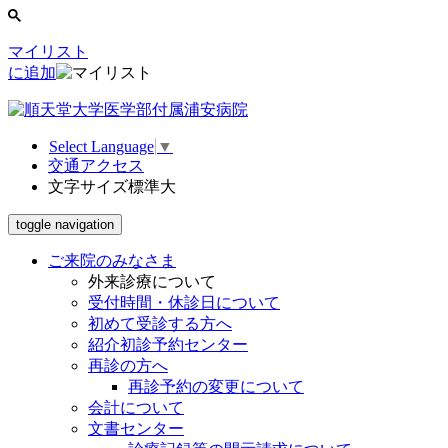
マイリスト
に追加
Select Language
▼
交通アクセス
文字サイズ
標準
大
toggle navigation
ご来院のみなさま
外来診療について
受付時間・休診日について
初めて受診する方へ
紹介初診予約センター
再診の方へ
再診予約の変更について
会計について
文書センター