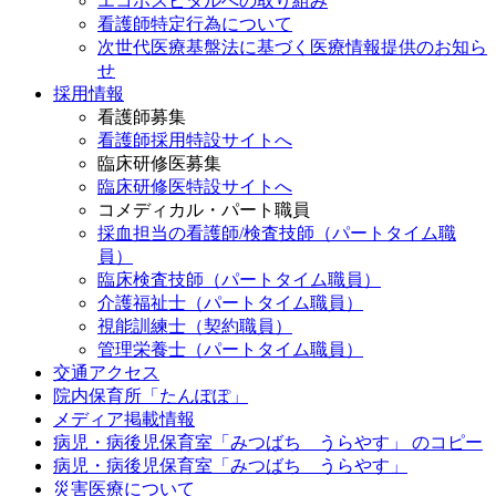
エコホスピタルへの取り組み
看護師特定行為について
次世代医療基盤法に基づく医療情報提供のお知ら
せ
採用情報
看護師募集
看護師採用特設サイトへ
臨床研修医募集
臨床研修医特設サイトへ
コメディカル・パート職員
採血担当の看護師/検査技師（パートタイム職
員）
臨床検査技師（パートタイム職員）
介護福祉士（パートタイム職員）
視能訓練士（契約職員）
管理栄養士（パートタイム職員）
交通アクセス
院内保育所「たんぽぽ」
メディア掲載情報
病児・病後児保育室「みつばち うらやす」 のコピー
病児・病後児保育室「みつばち うらやす」
災害医療について