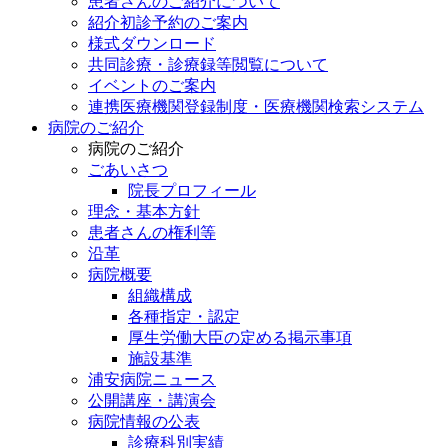
患者さんのご紹介について
紹介初診予約のご案内
様式ダウンロード
共同診療・診療録等閲覧について
イベントのご案内
連携医療機関登録制度・医療機関検索システム
病院のご紹介
病院のご紹介
ごあいさつ
院長プロフィール
理念・基本方針
患者さんの権利等
沿革
病院概要
組織構成
各種指定・認定
厚生労働大臣の定める掲示事項
施設基準
浦安病院ニュース
公開講座・講演会
病院情報の公表
診療科別実績