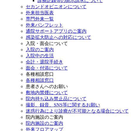
診療記録等の開示請求について
セカンドオピニオンについて
外来担当医表
専門外来一覧
外来パンフレット
通院サポートアプリのご案内
感染拡大防止への対応について
入院・面会について
入院のご案内
入院中の生活
会計・退院手続き
面会・付添について
各種相談窓口
各種相談窓口
患者さんへのお願い
敷地内禁煙について
院内持ち込み禁止品について
撮影、録音、SNS等に関するお願い
迷惑行為により診療が不可能となる場合について
院内施設のご案内
院内施設のご案内
外来フロアマップ