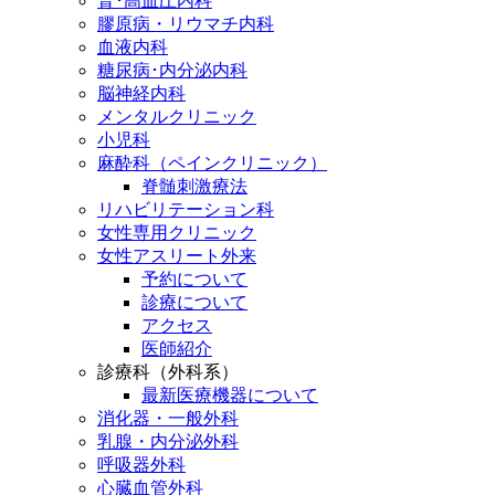
腎･高血圧内科
膠原病・リウマチ内科
血液内科
糖尿病･内分泌内科
脳神経内科
メンタルクリニック
小児科
麻酔科（ペインクリニック）
脊髄刺激療法
リハビリテーション科
女性専用クリニック
女性アスリート外来
予約について
診療について
アクセス
医師紹介
診療科（外科系）
最新医療機器について
消化器・一般外科
乳腺・内分泌外科
呼吸器外科
心臓血管外科