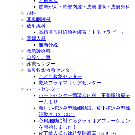
乳房再建
皮膚がん・軟部肉腫・皮膚腫瘍・皮膚外科
眼科
耳鼻咽喉科
放射線科
高精度放射線治療装置「トモセラピー」
産婦人科
無痛分娩
救急診療科
口腔ケア室
診療センター
高度救命救急センター
こども救急センター
救急プライマリケアセンター
ハートセンター
ハートセンター循環器内科 不整脈診療チ
ームより
新しい植込み型除細動器、皮下植込み型除
細動器（S-ICD）
心房細動に対するクライオアブレーション
を開始しました！
皮下植入式心律转复除颤器（S-ICD）