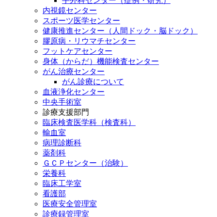
手外科センター（症例・研究）
内視鏡センター
スポーツ医学センター
健康推進センター（人間ドック・脳ドック）
膠原病・リウマチセンター
フットケアセンター
身体（からだ）機能検査センター
がん治療センター
がん診療について
血液浄化センター
中央手術室
診療支援部門
臨床検査医学科（検査科）
輸血室
病理診断科
薬剤科
ＧＣＰセンター（治験）
栄養科
臨床工学室
看護部
医療安全管理室
診療録管理室