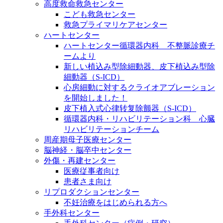
高度救命救急センター
こども救急センター
救急プライマリケアセンター
ハートセンター
ハートセンター循環器内科 不整脈診療チ
ームより
新しい植込み型除細動器、皮下植込み型除
細動器（S-ICD）
心房細動に対するクライオアブレーション
を開始しました！
皮下植入式心律转复除颤器（S-ICD）
循環器内科・リハビリテーション科 心臓
リハビリテーションチーム
周産期母子医療センター
脳神経・脳卒中センター
外傷・再建センター
医療従事者向け
患者さま向け
リプロダクションセンター
不妊治療をはじめられる方へ
手外科センター