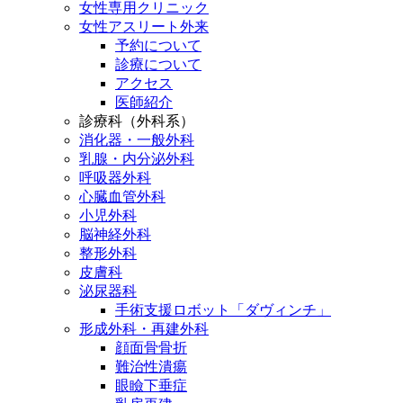
女性専用クリニック
女性アスリート外来
予約について
診療について
アクセス
医師紹介
診療科（外科系）
消化器・一般外科
乳腺・内分泌外科
呼吸器外科
心臓血管外科
小児外科
脳神経外科
整形外科
皮膚科
泌尿器科
手術支援ロボット「ダヴィンチ」
形成外科・再建外科
顔面骨骨折
難治性潰瘍
眼瞼下垂症