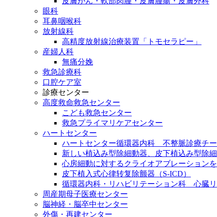
皮膚がん・軟部肉腫・皮膚腫瘍・皮膚外科
眼科
耳鼻咽喉科
放射線科
高精度放射線治療装置「トモセラピー」
産婦人科
無痛分娩
救急診療科
口腔ケア室
診療センター
高度救命救急センター
こども救急センター
救急プライマリケアセンター
ハートセンター
ハートセンター循環器内科 不整脈診療チー
新しい植込み型除細動器、皮下植込み型除細動
心房細動に対するクライオアブレーションを
皮下植入式心律转复除颤器（S-ICD）
循環器内科・リハビリテーション科 心臓リ
周産期母子医療センター
脳神経・脳卒中センター
外傷・再建センター