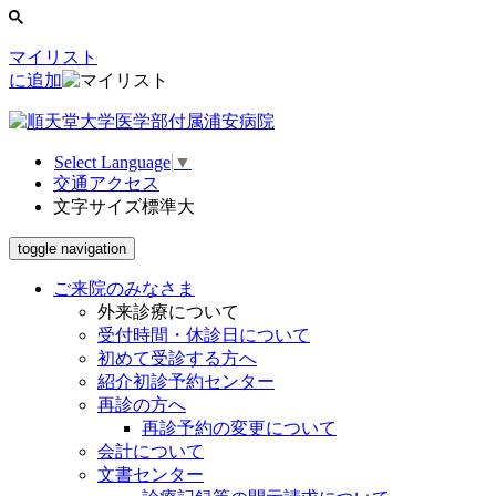
マイリスト
に追加
Select Language
▼
交通アクセス
文字サイズ
標準
大
toggle navigation
ご来院のみなさま
外来診療について
受付時間・休診日について
初めて受診する方へ
紹介初診予約センター
再診の方へ
再診予約の変更について
会計について
文書センター