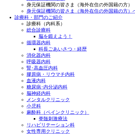
身元保証機関の皆さま（海外在住の外国籍の方）
身元保証機関の皆さま（海外在住の外国籍の方）
診療科・部門のご紹介
診療科（内科系）
総合診療科
脳を鍛えよう！
循環器内科
科長ごあいさつ・経歴
消化器内科
呼吸器内科
腎･高血圧内科
膠原病・リウマチ内科
血液内科
糖尿病･内分泌内科
脳神経内科
メンタルクリニック
小児科
麻酔科（ペインクリニック）
脊髄刺激療法
リハビリテーション科
女性専用クリニック