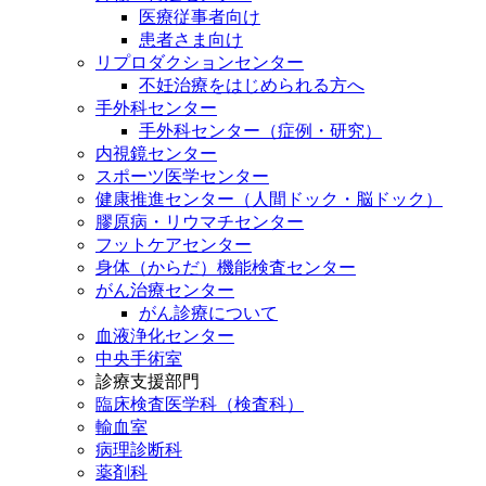
医療従事者向け
患者さま向け
リプロダクションセンター
不妊治療をはじめられる方へ
手外科センター
手外科センター（症例・研究）
内視鏡センター
スポーツ医学センター
健康推進センター（人間ドック・脳ドック）
膠原病・リウマチセンター
フットケアセンター
身体（からだ）機能検査センター
がん治療センター
がん診療について
血液浄化センター
中央手術室
診療支援部門
臨床検査医学科（検査科）
輸血室
病理診断科
薬剤科