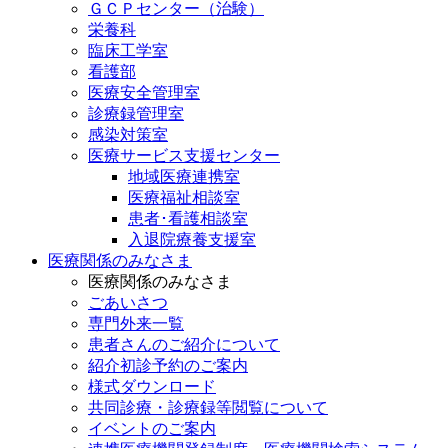
ＧＣＰセンター（治験）
栄養科
臨床工学室
看護部
医療安全管理室
診療録管理室
感染対策室
医療サービス支援センター
地域医療連携室
医療福祉相談室
患者･看護相談室
入退院療養支援室
医療関係のみなさま
医療関係のみなさま
ごあいさつ
専門外来一覧
患者さんのご紹介について
紹介初診予約のご案内
様式ダウンロード
共同診療・診療録等閲覧について
イベントのご案内