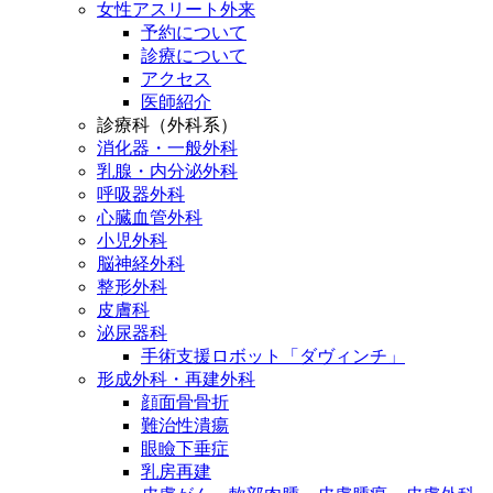
女性アスリート外来
予約について
診療について
アクセス
医師紹介
診療科（外科系）
消化器・一般外科
乳腺・内分泌外科
呼吸器外科
心臓血管外科
小児外科
脳神経外科
整形外科
皮膚科
泌尿器科
手術支援ロボット「ダヴィンチ」
形成外科・再建外科
顔面骨骨折
難治性潰瘍
眼瞼下垂症
乳房再建