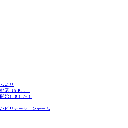
ムより
器（S-ICD）
開始しました！
ハビリテーションチーム