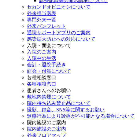
診療記録等の開示請求について
セカンドオピニオンについて
外来担当医表
専門外来一覧
外来パンフレット
通院サポートアプリのご案内
感染拡大防止への対応について
入院・面会について
入院のご案内
入院中の生活
会計・退院手続き
面会・付添について
各種相談窓口
各種相談窓口
患者さんへのお願い
敷地内禁煙について
院内持ち込み禁止品について
撮影、録音、SNS等に関するお願い
迷惑行為により診療が不可能となる場合について
院内施設のご案内
院内施設のご案内
外来フロアマップ