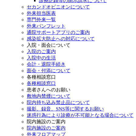
診療記録等の開示請求について
セカンドオピニオンについて
外来担当医表
専門外来一覧
外来パンフレット
通院サポートアプリのご案内
感染拡大防止への対応について
入院・面会について
入院のご案内
入院中の生活
会計・退院手続き
面会・付添について
各種相談窓口
各種相談窓口
患者さんへのお願い
敷地内禁煙について
院内持ち込み禁止品について
撮影、録音、SNS等に関するお願い
迷惑行為により診療が不可能となる場合について
院内施設のご案内
院内施設のご案内
外来フロアマップ