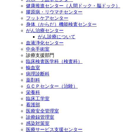
健康推進センター（人間ドック・脳ドック）
膠原病・リウマチセンター
フットケアセンター
身体（からだ）機能検査センター
がん治療センター
がん診療について
血液浄化センター
中央手術室
診療支援部門
臨床検査医学科（検査科）
輸血室
病理診断科
薬剤科
ＧＣＰセンター（治験）
栄養科
臨床工学室
看護部
医療安全管理室
診療録管理室
感染対策室
医療サービス支援センター