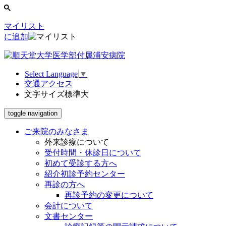
マイリスト
に追加
Select Language
▼
交通アクセス
文字サイズ
標準
大
toggle navigation
ご来院のみなさま
外来診療について
受付時間・休診日について
初めて受診する方へ
紹介初診予約センター
再診の方へ
再診予約の変更について
会計について
文書センター