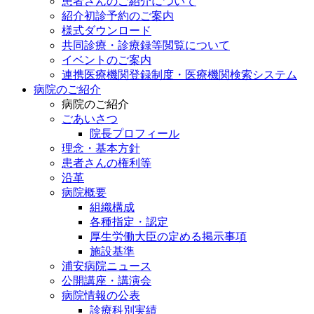
患者さんのご紹介について
紹介初診予約のご案内
様式ダウンロード
共同診療・診療録等閲覧について
イベントのご案内
連携医療機関登録制度・医療機関検索システム
病院のご紹介
病院のご紹介
ごあいさつ
院長プロフィール
理念・基本方針
患者さんの権利等
沿革
病院概要
組織構成
各種指定・認定
厚生労働大臣の定める掲示事項
施設基準
浦安病院ニュース
公開講座・講演会
病院情報の公表
診療科別実績