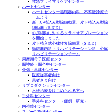
救急プライマリケアセンター
ハートセンター
ハートセンター循環器内科 不整脈診療チ
ームより
新しい植込み型除細動器、皮下植込み型除
細動器（S-ICD）
心房細動に対するクライオアブレーション
を開始しました！
皮下植入式心律转复除颤器（S-ICD）
循環器内科・リハビリテーション科 心臓
リハビリテーションチーム
周産期母子医療センター
脳神経・脳卒中センター
外傷・再建センター
医療従事者向け
患者さま向け
リプロダクションセンター
不妊治療をはじめられる方へ
手外科センター
手外科センター（症例・研究）
内視鏡センター
スポーツ医学センター