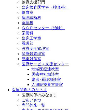
診療支援部門
臨床検査医学科（検査科）
輸血室
病理診断科
薬剤科
ＧＣＰセンター（治験）
栄養科
臨床工学室
看護部
医療安全管理室
診療録管理室
感染対策室
医療サービス支援センター
地域医療連携室
医療福祉相談室
患者･看護相談室
入退院療養支援室
医療関係のみなさま
医療関係のみなさま
ごあいさつ
専門外来一覧