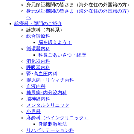
身元保証機関の皆さま（海外在住の外国籍の方）
身元保証機関の皆さま（海外在住の外国籍の方）
へ
診療科・部門のご紹介
診療科（内科系）
総合診療科
脳を鍛えよう！
循環器内科
科長ごあいさつ・経歴
消化器内科
呼吸器内科
腎･高血圧内科
膠原病・リウマチ内科
血液内科
糖尿病･内分泌内科
脳神経内科
メンタルクリニック
小児科
麻酔科（ペインクリニック）
脊髄刺激療法
リハビリテーション科