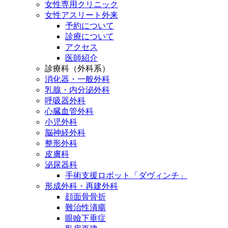
女性専用クリニック
女性アスリート外来
予約について
診療について
アクセス
医師紹介
診療科（外科系）
消化器・一般外科
乳腺・内分泌外科
呼吸器外科
心臓血管外科
小児外科
脳神経外科
整形外科
皮膚科
泌尿器科
手術支援ロボット「ダヴィンチ」
形成外科・再建外科
顔面骨骨折
難治性潰瘍
眼瞼下垂症