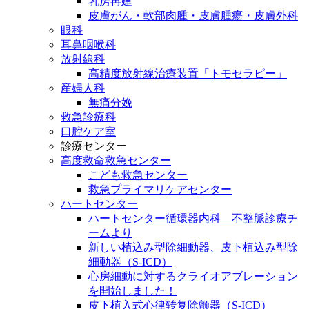
乳房再建
皮膚がん・軟部肉腫・皮膚腫瘍・皮膚外科
眼科
耳鼻咽喉科
放射線科
高精度放射線治療装置「トモセラピー」
産婦人科
無痛分娩
救急診療科
口腔ケア室
診療センター
高度救命救急センター
こども救急センター
救急プライマリケアセンター
ハートセンター
ハートセンター循環器内科 不整脈診療チ
ームより
新しい植込み型除細動器、皮下植込み型除
細動器（S-ICD）
心房細動に対するクライオアブレーション
を開始しました！
皮下植入式心律转复除颤器（S-ICD）