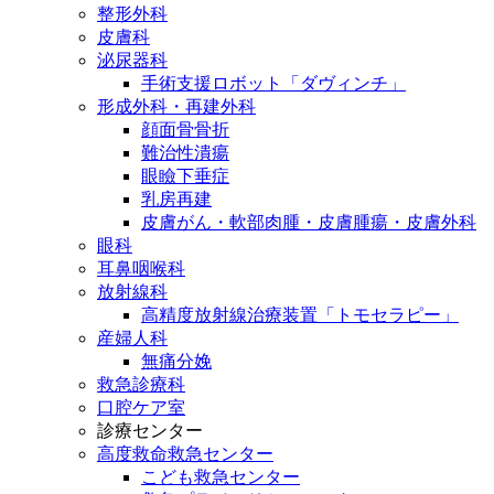
整形外科
皮膚科
泌尿器科
手術支援ロボット「ダヴィンチ」
形成外科・再建外科
顔面骨骨折
難治性潰瘍
眼瞼下垂症
乳房再建
皮膚がん・軟部肉腫・皮膚腫瘍・皮膚外科
眼科
耳鼻咽喉科
放射線科
高精度放射線治療装置「トモセラピー」
産婦人科
無痛分娩
救急診療科
口腔ケア室
診療センター
高度救命救急センター
こども救急センター