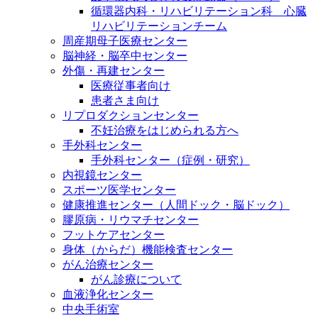
循環器内科・リハビリテーション科 心臓
リハビリテーションチーム
周産期母子医療センター
脳神経・脳卒中センター
外傷・再建センター
医療従事者向け
患者さま向け
リプロダクションセンター
不妊治療をはじめられる方へ
手外科センター
手外科センター（症例・研究）
内視鏡センター
スポーツ医学センター
健康推進センター（人間ドック・脳ドック）
膠原病・リウマチセンター
フットケアセンター
身体（からだ）機能検査センター
がん治療センター
がん診療について
血液浄化センター
中央手術室