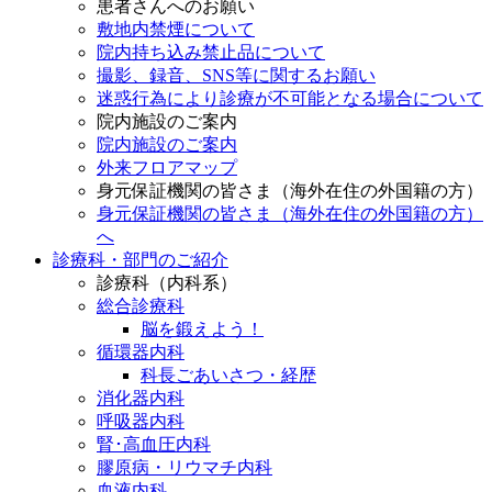
患者さんへのお願い
敷地内禁煙について
院内持ち込み禁止品について
撮影、録音、SNS等に関するお願い
迷惑行為により診療が不可能となる場合について
院内施設のご案内
院内施設のご案内
外来フロアマップ
身元保証機関の皆さま（海外在住の外国籍の方）
身元保証機関の皆さま（海外在住の外国籍の方）
へ
診療科・部門のご紹介
診療科（内科系）
総合診療科
脳を鍛えよう！
循環器内科
科長ごあいさつ・経歴
消化器内科
呼吸器内科
腎･高血圧内科
膠原病・リウマチ内科
血液内科