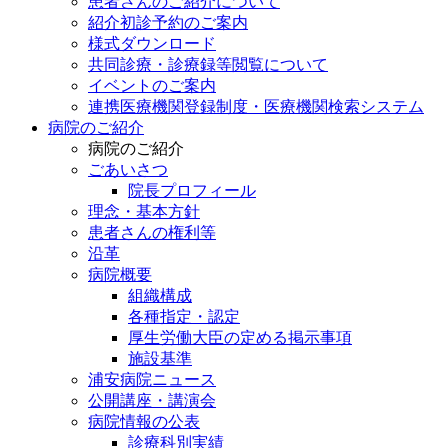
患者さんのご紹介について
紹介初診予約のご案内
様式ダウンロード
共同診療・診療録等閲覧について
イベントのご案内
連携医療機関登録制度・医療機関検索システム
病院のご紹介
病院のご紹介
ごあいさつ
院長プロフィール
理念・基本方針
患者さんの権利等
沿革
病院概要
組織構成
各種指定・認定
厚生労働大臣の定める掲示事項
施設基準
浦安病院ニュース
公開講座・講演会
病院情報の公表
診療科別実績