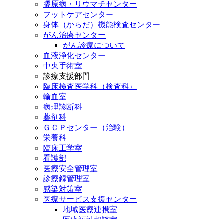
膠原病・リウマチセンター
フットケアセンター
身体（からだ）機能検査センター
がん治療センター
がん診療について
血液浄化センター
中央手術室
診療支援部門
臨床検査医学科（検査科）
輸血室
病理診断科
薬剤科
ＧＣＰセンター（治験）
栄養科
臨床工学室
看護部
医療安全管理室
診療録管理室
感染対策室
医療サービス支援センター
地域医療連携室