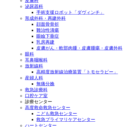
皮膚科
泌尿器科
手術支援ロボット「ダヴィンチ」
形成外科・再建外科
顔面骨骨折
難治性潰瘍
眼瞼下垂症
乳房再建
皮膚がん・軟部肉腫・皮膚腫瘍・皮膚外科
眼科
耳鼻咽喉科
放射線科
高精度放射線治療装置「トモセラピー」
産婦人科
無痛分娩
救急診療科
口腔ケア室
診療センター
高度救命救急センター
こども救急センター
救急プライマリケアセンター
ハートセンター