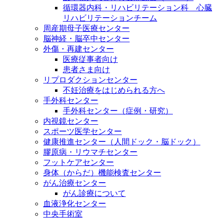
循環器内科・リハビリテーション科 心臓
リハビリテーションチーム
周産期母子医療センター
脳神経・脳卒中センター
外傷・再建センター
医療従事者向け
患者さま向け
リプロダクションセンター
不妊治療をはじめられる方へ
手外科センター
手外科センター（症例・研究）
内視鏡センター
スポーツ医学センター
健康推進センター（人間ドック・脳ドック）
膠原病・リウマチセンター
フットケアセンター
身体（からだ）機能検査センター
がん治療センター
がん診療について
血液浄化センター
中央手術室