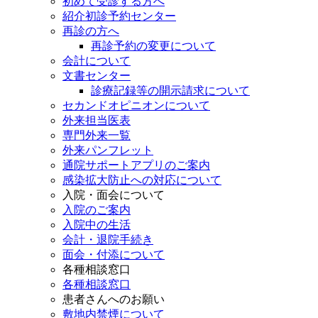
初めて受診する方へ
紹介初診予約センター
再診の方へ
再診予約の変更について
会計について
文書センター
診療記録等の開示請求について
セカンドオピニオンについて
外来担当医表
専門外来一覧
外来パンフレット
通院サポートアプリのご案内
感染拡大防止への対応について
入院・面会について
入院のご案内
入院中の生活
会計・退院手続き
面会・付添について
各種相談窓口
各種相談窓口
患者さんへのお願い
敷地内禁煙について