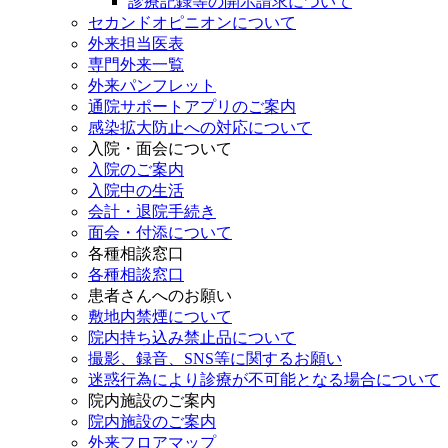
診療記録等の開示請求について
セカンドオピニオンについて
外来担当医表
専門外来一覧
外来パンフレット
通院サポートアプリのご案内
感染拡大防止への対応について
入院・面会について
入院のご案内
入院中の生活
会計・退院手続き
面会・付添について
各種相談窓口
各種相談窓口
患者さんへのお願い
敷地内禁煙について
院内持ち込み禁止品について
撮影、録音、SNS等に関するお願い
迷惑行為により診療が不可能となる場合について
院内施設のご案内
院内施設のご案内
外来フロアマップ