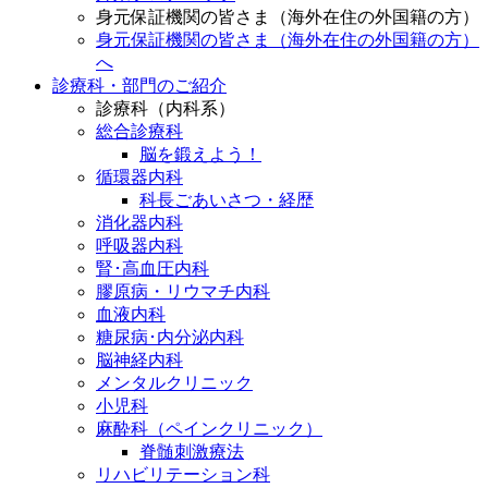
身元保証機関の皆さま（海外在住の外国籍の方）
身元保証機関の皆さま（海外在住の外国籍の方）
へ
診療科・部門のご紹介
診療科（内科系）
総合診療科
脳を鍛えよう！
循環器内科
科長ごあいさつ・経歴
消化器内科
呼吸器内科
腎･高血圧内科
膠原病・リウマチ内科
血液内科
糖尿病･内分泌内科
脳神経内科
メンタルクリニック
小児科
麻酔科（ペインクリニック）
脊髄刺激療法
リハビリテーション科