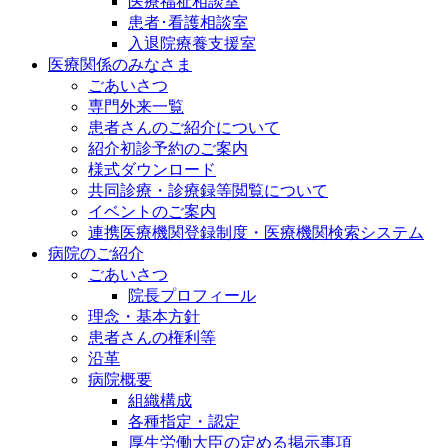
医療福祉相談室
患者･看護相談室
入退院療養支援室
医療関係のみなさま
ごあいさつ
専門外来一覧
患者さんのご紹介について
紹介初診予約のご案内
様式ダウンロード
共同診療・診療録等閲覧について
イベントのご案内
連携医療機関登録制度・医療機関検索システム
病院のご紹介
ごあいさつ
院長プロフィール
理念・基本方針
患者さんの権利等
沿革
病院概要
組織構成
各種指定・認定
厚生労働大臣の定める掲示事項