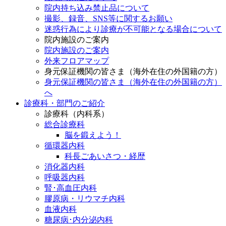
院内持ち込み禁止品について
撮影、録音、SNS等に関するお願い
迷惑行為により診療が不可能となる場合について
院内施設のご案内
院内施設のご案内
外来フロアマップ
身元保証機関の皆さま（海外在住の外国籍の方）
身元保証機関の皆さま（海外在住の外国籍の方）
へ
診療科・部門のご紹介
診療科（内科系）
総合診療科
脳を鍛えよう！
循環器内科
科長ごあいさつ・経歴
消化器内科
呼吸器内科
腎･高血圧内科
膠原病・リウマチ内科
血液内科
糖尿病･内分泌内科