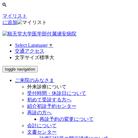
マイリスト
に追加
Select Language
▼
交通アクセス
文字サイズ
標準
大
toggle navigation
ご来院のみなさま
外来診療について
受付時間・休診日について
初めて受診する方へ
紹介初診予約センター
再診の方へ
再診予約の変更について
会計について
文書センター