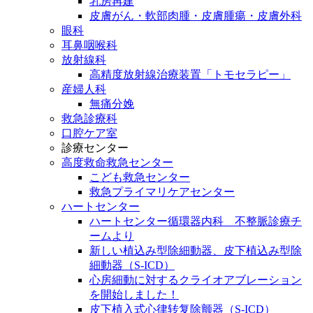
乳房再建
皮膚がん・軟部肉腫・皮膚腫瘍・皮膚外科
眼科
耳鼻咽喉科
放射線科
高精度放射線治療装置「トモセラピー」
産婦人科
無痛分娩
救急診療科
口腔ケア室
診療センター
高度救命救急センター
こども救急センター
救急プライマリケアセンター
ハートセンター
ハートセンター循環器内科 不整脈診療チ
ームより
新しい植込み型除細動器、皮下植込み型除
細動器（S-ICD）
心房細動に対するクライオアブレーション
を開始しました！
皮下植入式心律转复除颤器（S-ICD）