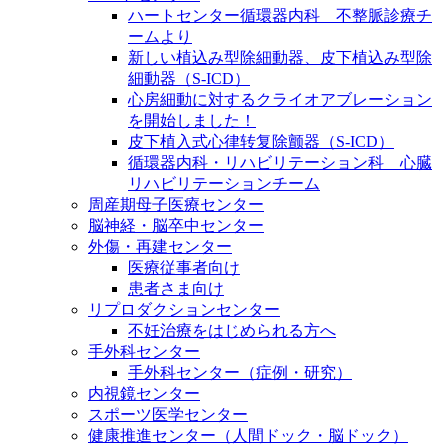
ハートセンター循環器内科 不整脈診療チ
ームより
新しい植込み型除細動器、皮下植込み型除
細動器（S-ICD）
心房細動に対するクライオアブレーション
を開始しました！
皮下植入式心律转复除颤器（S-ICD）
循環器内科・リハビリテーション科 心臓
リハビリテーションチーム
周産期母子医療センター
脳神経・脳卒中センター
外傷・再建センター
医療従事者向け
患者さま向け
リプロダクションセンター
不妊治療をはじめられる方へ
手外科センター
手外科センター（症例・研究）
内視鏡センター
スポーツ医学センター
健康推進センター（人間ドック・脳ドック）