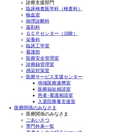
診療支援部門
臨床検査医学科（検査科）
輸血室
病理診断科
薬剤科
ＧＣＰセンター（治験）
栄養科
臨床工学室
看護部
医療安全管理室
診療録管理室
感染対策室
医療サービス支援センター
地域医療連携室
医療福祉相談室
患者･看護相談室
入退院療養支援室
医療関係のみなさま
医療関係のみなさま
ごあいさつ
専門外来一覧