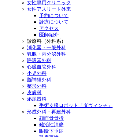
女性専用クリニック
女性アスリート外来
予約について
診療について
アクセス
医師紹介
診療科（外科系）
消化器・一般外科
乳腺・内分泌外科
呼吸器外科
心臓血管外科
小児外科
脳神経外科
整形外科
皮膚科
泌尿器科
手術支援ロボット「ダヴィンチ」
形成外科・再建外科
顔面骨骨折
難治性潰瘍
眼瞼下垂症