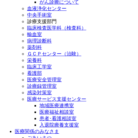
がん診療について
血液浄化センター
中央手術室
診療支援部門
臨床検査医学科（検査科）
輸血室
病理診断科
薬剤科
ＧＣＰセンター（治験）
栄養科
臨床工学室
看護部
医療安全管理室
診療録管理室
感染対策室
医療サービス支援センター
地域医療連携室
医療福祉相談室
患者･看護相談室
入退院療養支援室
医療関係のみなさま
ごあいさつ