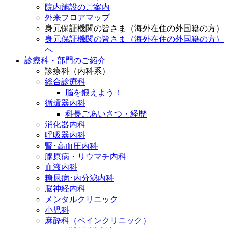
院内施設のご案内
外来フロアマップ
身元保証機関の皆さま（海外在住の外国籍の方）
身元保証機関の皆さま（海外在住の外国籍の方）
へ
診療科・部門のご紹介
診療科（内科系）
総合診療科
脳を鍛えよう！
循環器内科
科長ごあいさつ・経歴
消化器内科
呼吸器内科
腎･高血圧内科
膠原病・リウマチ内科
血液内科
糖尿病･内分泌内科
脳神経内科
メンタルクリニック
小児科
麻酔科（ペインクリニック）