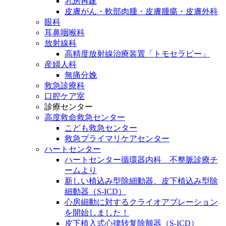
乳房再建
皮膚がん・軟部肉腫・皮膚腫瘍・皮膚外科
眼科
耳鼻咽喉科
放射線科
高精度放射線治療装置「トモセラピー」
産婦人科
無痛分娩
救急診療科
口腔ケア室
診療センター
高度救命救急センター
こども救急センター
救急プライマリケアセンター
ハートセンター
ハートセンター循環器内科 不整脈診療チ
ームより
新しい植込み型除細動器、皮下植込み型除
細動器（S-ICD）
心房細動に対するクライオアブレーション
を開始しました！
皮下植入式心律转复除颤器（S-ICD）