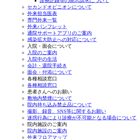
診療記録等の開示請求について
セカンドオピニオンについて
外来担当医表
専門外来一覧
外来パンフレット
通院サポートアプリのご案内
感染拡大防止への対応について
入院・面会について
入院のご案内
入院中の生活
会計・退院手続き
面会・付添について
各種相談窓口
各種相談窓口
患者さんへのお願い
敷地内禁煙について
院内持ち込み禁止品について
撮影、録音、SNS等に関するお願い
迷惑行為により診療が不可能となる場合について
院内施設のご案内
院内施設のご案内
外来フロアマップ