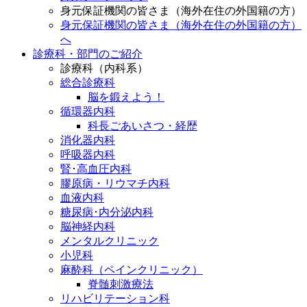
身元保証機関の皆さま（海外在住の外国籍の方）
身元保証機関の皆さま（海外在住の外国籍の方）
へ
診療科・部門のご紹介
診療科（内科系）
総合診療科
脳を鍛えよう！
循環器内科
科長ごあいさつ・経歴
消化器内科
呼吸器内科
腎･高血圧内科
膠原病・リウマチ内科
血液内科
糖尿病･内分泌内科
脳神経内科
メンタルクリニック
小児科
麻酔科（ペインクリニック）
脊髄刺激療法
リハビリテーション科