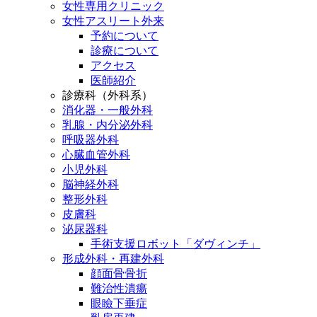
女性専用クリニック
女性アスリート外来
予約について
診療について
アクセス
医師紹介
診療科（外科系）
消化器・一般外科
乳腺・内分泌外科
呼吸器外科
心臓血管外科
小児外科
脳神経外科
整形外科
皮膚科
泌尿器科
手術支援ロボット「ダヴィンチ」
形成外科・再建外科
顔面骨骨折
難治性潰瘍
眼瞼下垂症