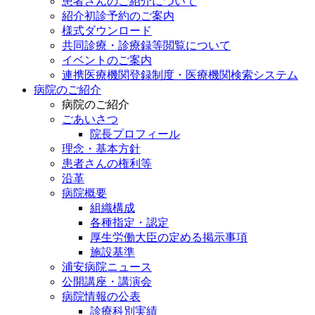
患者さんのご紹介について
紹介初診予約のご案内
様式ダウンロード
共同診療・診療録等閲覧について
イベントのご案内
連携医療機関登録制度・医療機関検索システム
病院のご紹介
病院のご紹介
ごあいさつ
院長プロフィール
理念・基本方針
患者さんの権利等
沿革
病院概要
組織構成
各種指定・認定
厚生労働大臣の定める掲示事項
施設基準
浦安病院ニュース
公開講座・講演会
病院情報の公表
診療科別実績