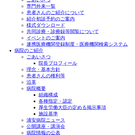
専門外来一覧
患者さんのご紹介について
紹介初診予約のご案内
様式ダウンロード
共同診療・診療録等閲覧について
イベントのご案内
連携医療機関登録制度・医療機関検索システム
病院のご紹介
ごあいさつ
院長プロフィール
理念・基本方針
患者さんの権利等
沿革
病院概要
組織構成
各種指定・認定
厚生労働大臣の定める掲示事項
施設基準
浦安病院ニュース
公開講座・講演会
病院情報の公表