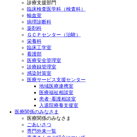
診療支援部門
臨床検査医学科（検査科）
輸血室
病理診断科
薬剤科
ＧＣＰセンター（治験）
栄養科
臨床工学室
看護部
医療安全管理室
診療録管理室
感染対策室
医療サービス支援センター
地域医療連携室
医療福祉相談室
患者･看護相談室
入退院療養支援室
医療関係のみなさま
医療関係のみなさま
ごあいさつ
専門外来一覧