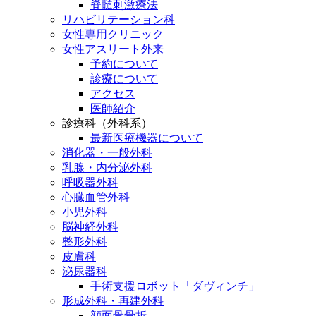
脊髄刺激療法
リハビリテーション科
女性専用クリニック
女性アスリート外来
予約について
診療について
アクセス
医師紹介
診療科（外科系）
最新医療機器について
消化器・一般外科
乳腺・内分泌外科
呼吸器外科
心臓血管外科
小児外科
脳神経外科
整形外科
皮膚科
泌尿器科
手術支援ロボット「ダヴィンチ」
形成外科・再建外科
顔面骨骨折