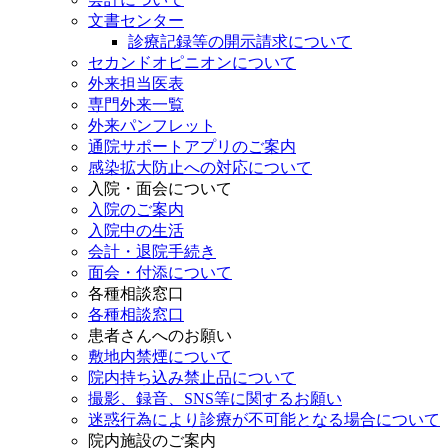
文書センター
診療記録等の開示請求について
セカンドオピニオンについて
外来担当医表
専門外来一覧
外来パンフレット
通院サポートアプリのご案内
感染拡大防止への対応について
入院・面会について
入院のご案内
入院中の生活
会計・退院手続き
面会・付添について
各種相談窓口
各種相談窓口
患者さんへのお願い
敷地内禁煙について
院内持ち込み禁止品について
撮影、録音、SNS等に関するお願い
迷惑行為により診療が不可能となる場合について
院内施設のご案内