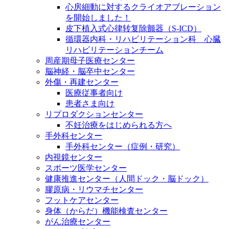
心房細動に対するクライオアブレーション
を開始しました！
皮下植入式心律转复除颤器（S-ICD）
循環器内科・リハビリテーション科 心臓
リハビリテーションチーム
周産期母子医療センター
脳神経・脳卒中センター
外傷・再建センター
医療従事者向け
患者さま向け
リプロダクションセンター
不妊治療をはじめられる方へ
手外科センター
手外科センター（症例・研究）
内視鏡センター
スポーツ医学センター
健康推進センター（人間ドック・脳ドック）
膠原病・リウマチセンター
フットケアセンター
身体（からだ）機能検査センター
がん治療センター