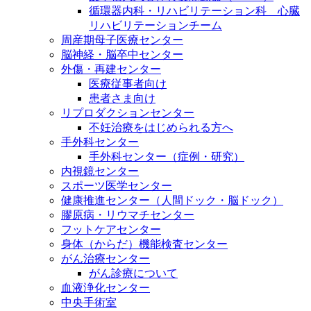
循環器内科・リハビリテーション科 心臓
リハビリテーションチーム
周産期母子医療センター
脳神経・脳卒中センター
外傷・再建センター
医療従事者向け
患者さま向け
リプロダクションセンター
不妊治療をはじめられる方へ
手外科センター
手外科センター（症例・研究）
内視鏡センター
スポーツ医学センター
健康推進センター（人間ドック・脳ドック）
膠原病・リウマチセンター
フットケアセンター
身体（からだ）機能検査センター
がん治療センター
がん診療について
血液浄化センター
中央手術室