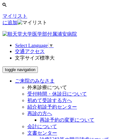
マイリスト
に追加
Select Language
▼
交通アクセス
文字サイズ
標準
大
toggle navigation
ご来院のみなさま
外来診療について
受付時間・休診日について
初めて受診する方へ
紹介初診予約センター
再診の方へ
再診予約の変更について
会計について
文書センター