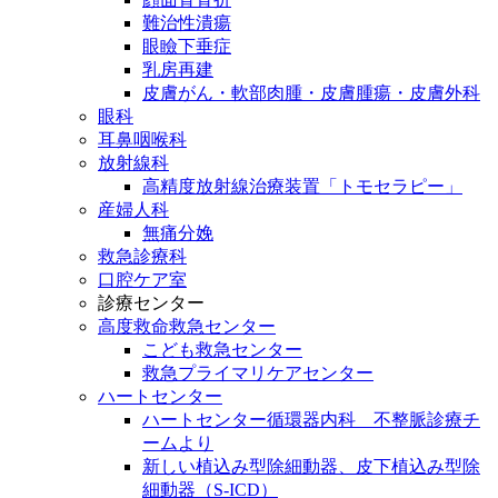
難治性潰瘍
眼瞼下垂症
乳房再建
皮膚がん・軟部肉腫・皮膚腫瘍・皮膚外科
眼科
耳鼻咽喉科
放射線科
高精度放射線治療装置「トモセラピー」
産婦人科
無痛分娩
救急診療科
口腔ケア室
診療センター
高度救命救急センター
こども救急センター
救急プライマリケアセンター
ハートセンター
ハートセンター循環器内科 不整脈診療チ
ームより
新しい植込み型除細動器、皮下植込み型除
細動器（S-ICD）