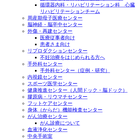
循環器内科・リハビリテーション科 心臓
リハビリテーションチーム
周産期母子医療センター
脳神経・脳卒中センター
外傷・再建センター
医療従事者向け
患者さま向け
リプロダクションセンター
不妊治療をはじめられる方へ
手外科センター
手外科センター（症例・研究）
内視鏡センター
スポーツ医学センター
健康推進センター（人間ドック・脳ドック）
膠原病・リウマチセンター
フットケアセンター
身体（からだ）機能検査センター
がん治療センター
がん診療について
血液浄化センター
中央手術室