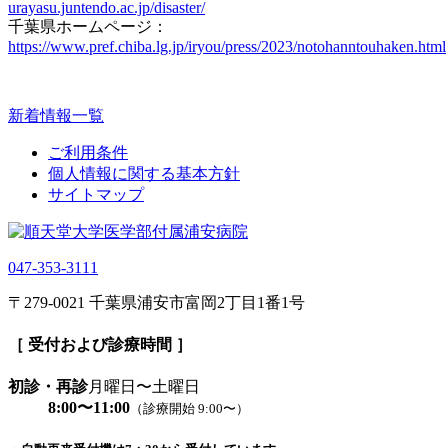
urayasu.juntendo.ac.jp/disaster/
千葉県ホームページ：
https://www.pref.chiba.lg.jp/iryou/press/2023/notohanntouhaken.html
新着情報一覧
ご利用条件
個人情報に関する基本方針
サイトマップ
047-353-3111
〒279-0021 千葉県浦安市富岡2丁目1番1号
［ 受付および診療時間 ］
初診・再診
月曜日〜土曜日
8:00〜11:00
（診療開始 9:00〜）