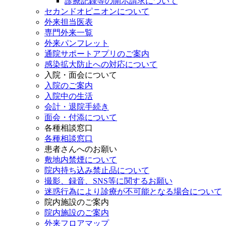
診療記録等の開示請求について
セカンドオピニオンについて
外来担当医表
専門外来一覧
外来パンフレット
通院サポートアプリのご案内
感染拡大防止への対応について
入院・面会について
入院のご案内
入院中の生活
会計・退院手続き
面会・付添について
各種相談窓口
各種相談窓口
患者さんへのお願い
敷地内禁煙について
院内持ち込み禁止品について
撮影、録音、SNS等に関するお願い
迷惑行為により診療が不可能となる場合について
院内施設のご案内
院内施設のご案内
外来フロアマップ