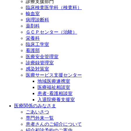
診療支援部門
臨床検査医学科（検査科）
輸血室
病理診断科
薬剤科
ＧＣＰセンター（治験）
栄養科
臨床工学室
看護部
医療安全管理室
診療録管理室
感染対策室
医療サービス支援センター
地域医療連携室
医療福祉相談室
患者･看護相談室
入退院療養支援室
医療関係のみなさま
ごあいさつ
専門外来一覧
患者さんのご紹介について
紹介初診予約のご案内