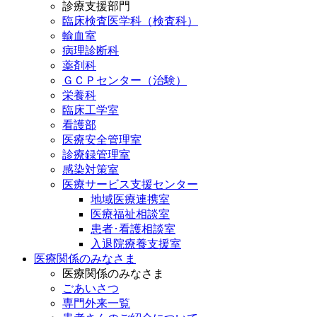
診療支援部門
臨床検査医学科（検査科）
輸血室
病理診断科
薬剤科
ＧＣＰセンター（治験）
栄養科
臨床工学室
看護部
医療安全管理室
診療録管理室
感染対策室
医療サービス支援センター
地域医療連携室
医療福祉相談室
患者･看護相談室
入退院療養支援室
医療関係のみなさま
医療関係のみなさま
ごあいさつ
専門外来一覧