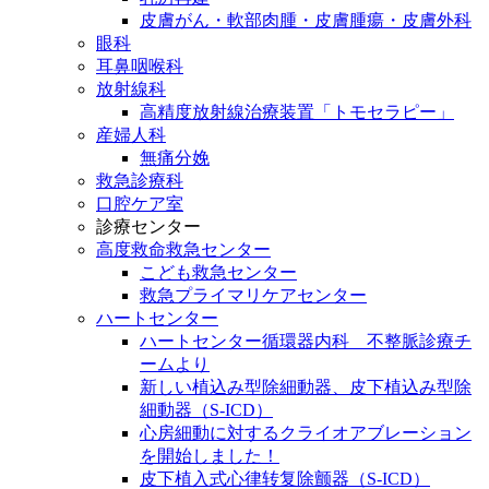
皮膚がん・軟部肉腫・皮膚腫瘍・皮膚外科
眼科
耳鼻咽喉科
放射線科
高精度放射線治療装置「トモセラピー」
産婦人科
無痛分娩
救急診療科
口腔ケア室
診療センター
高度救命救急センター
こども救急センター
救急プライマリケアセンター
ハートセンター
ハートセンター循環器内科 不整脈診療チ
ームより
新しい植込み型除細動器、皮下植込み型除
細動器（S-ICD）
心房細動に対するクライオアブレーション
を開始しました！
皮下植入式心律转复除颤器（S-ICD）