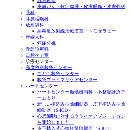
乳房再建
皮膚がん・軟部肉腫・皮膚腫瘍・皮膚外科
眼科
耳鼻咽喉科
放射線科
高精度放射線治療装置「トモセラピー」
産婦人科
無痛分娩
救急診療科
口腔ケア室
診療センター
高度救命救急センター
こども救急センター
救急プライマリケアセンター
ハートセンター
ハートセンター循環器内科 不整脈診療チ
ームより
新しい植込み型除細動器、皮下植込み型除
細動器（S-ICD）
心房細動に対するクライオアブレーション
を開始しました！
皮下植入式心律转复除颤器（S-ICD）