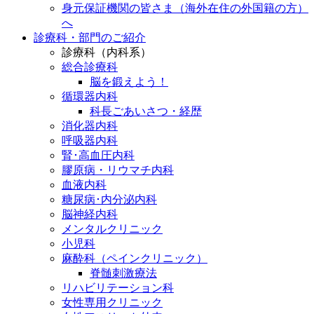
身元保証機関の皆さま（海外在住の外国籍の方）
へ
診療科・部門のご紹介
診療科（内科系）
総合診療科
脳を鍛えよう！
循環器内科
科長ごあいさつ・経歴
消化器内科
呼吸器内科
腎･高血圧内科
膠原病・リウマチ内科
血液内科
糖尿病･内分泌内科
脳神経内科
メンタルクリニック
小児科
麻酔科（ペインクリニック）
脊髄刺激療法
リハビリテーション科
女性専用クリニック