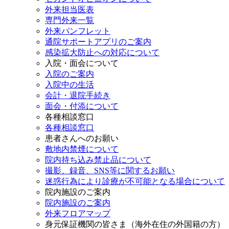
外来担当医表
専門外来一覧
外来パンフレット
通院サポートアプリのご案内
感染拡大防止への対応について
入院・面会について
入院のご案内
入院中の生活
会計・退院手続き
面会・付添について
各種相談窓口
各種相談窓口
患者さんへのお願い
敷地内禁煙について
院内持ち込み禁止品について
撮影、録音、SNS等に関するお願い
迷惑行為により診療が不可能となる場合について
院内施設のご案内
院内施設のご案内
外来フロアマップ
身元保証機関の皆さま（海外在住の外国籍の方）