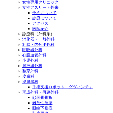
女性専用クリニック
女性アスリート外来
予約について
診療について
アクセス
医師紹介
診療科（外科系）
消化器・一般外科
乳腺・内分泌外科
呼吸器外科
心臓血管外科
小児外科
脳神経外科
整形外科
皮膚科
泌尿器科
手術支援ロボット「ダヴィンチ」
形成外科・再建外科
顔面骨骨折
難治性潰瘍
眼瞼下垂症