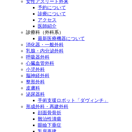
女性アスリート外来
予約について
診療について
アクセス
医師紹介
診療科（外科系）
最新医療機器について
消化器・一般外科
乳腺・内分泌外科
呼吸器外科
心臓血管外科
小児外科
脳神経外科
整形外科
皮膚科
泌尿器科
手術支援ロボット「ダヴィンチ」
形成外科・再建外科
顔面骨骨折
難治性潰瘍
眼瞼下垂症
乳房再建