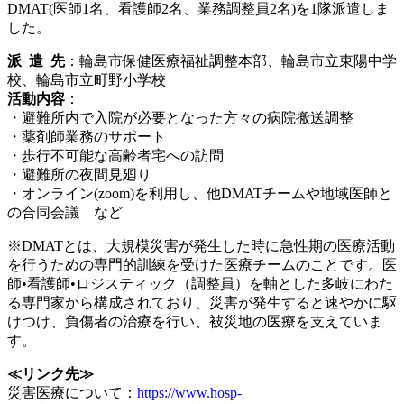
DMAT(医師1名、看護師2名、業務調整員2名)を1隊派遣しま
した。
派 遣 先
：輪島市保健医療福祉調整本部、輪島市立東陽中学
校、輪島市立町野小学校
活動内容
：
・避難所内で入院が必要となった方々の病院搬送調整
・薬剤師業務のサポート
・歩行不可能な高齢者宅への訪問
・避難所の夜間見廻り
・オンライン(zoom)を利用し、他DMATチームや地域医師と
の合同会議 など
※DMATとは、大規模災害が発生した時に急性期の医療活動
を行うための専門的訓練を受けた医療チームのことです。医
師•看護師•ロジスティック（調整員）を軸とした多岐にわた
る専門家から構成されており、災害が発生すると速やかに駆
けつけ、負傷者の治療を行い、被災地の医療を支えていま
す。
≪リンク先≫
災害医療について：
https://www.hosp-