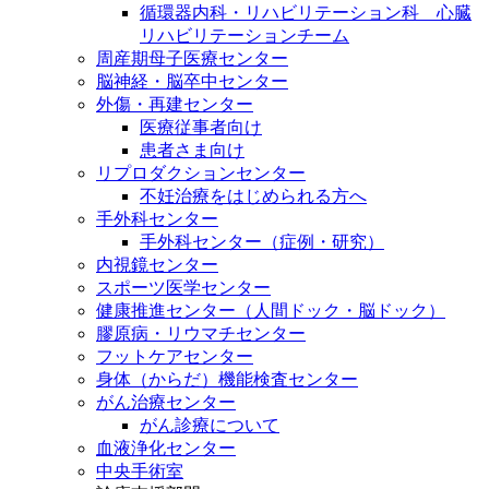
循環器内科・リハビリテーション科 心臓
リハビリテーションチーム
周産期母子医療センター
脳神経・脳卒中センター
外傷・再建センター
医療従事者向け
患者さま向け
リプロダクションセンター
不妊治療をはじめられる方へ
手外科センター
手外科センター（症例・研究）
内視鏡センター
スポーツ医学センター
健康推進センター（人間ドック・脳ドック）
膠原病・リウマチセンター
フットケアセンター
身体（からだ）機能検査センター
がん治療センター
がん診療について
血液浄化センター
中央手術室