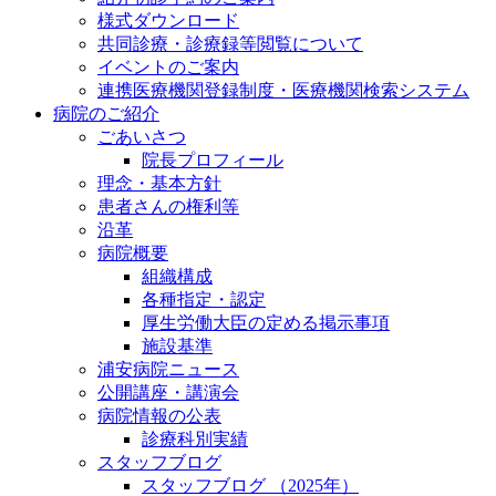
様式ダウンロード
共同診療・診療録等閲覧について
イベントのご案内
連携医療機関登録制度・医療機関検索システム
病院のご紹介
ごあいさつ
院長プロフィール
理念・基本方針
患者さんの権利等
沿革
病院概要
組織構成
各種指定・認定
厚生労働大臣の定める掲示事項
施設基準
浦安病院ニュース
公開講座・講演会
病院情報の公表
診療科別実績
スタッフブログ
スタッフブログ （2025年）