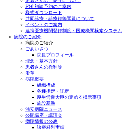
患者さんのご紹介について
紹介初診予約のご案内
様式ダウンロード
共同診療・診療録等閲覧について
イベントのご案内
連携医療機関登録制度・医療機関検索システム
病院のご紹介
病院のご紹介
ごあいさつ
院長プロフィール
理念・基本方針
患者さんの権利等
沿革
病院概要
組織構成
各種指定・認定
厚生労働大臣の定める掲示事項
施設基準
浦安病院ニュース
公開講座・講演会
病院情報の公表
診療科別実績