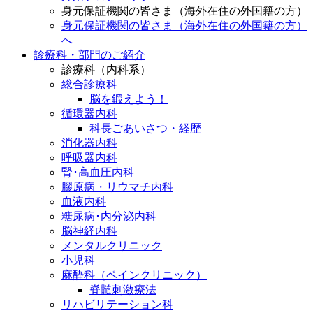
身元保証機関の皆さま（海外在住の外国籍の方）
身元保証機関の皆さま（海外在住の外国籍の方）
へ
診療科・部門のご紹介
診療科（内科系）
総合診療科
脳を鍛えよう！
循環器内科
科長ごあいさつ・経歴
消化器内科
呼吸器内科
腎･高血圧内科
膠原病・リウマチ内科
血液内科
糖尿病･内分泌内科
脳神経内科
メンタルクリニック
小児科
麻酔科（ペインクリニック）
脊髄刺激療法
リハビリテーション科