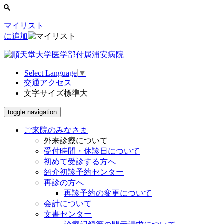
マイリスト
に追加
Select Language
▼
交通アクセス
文字サイズ
標準
大
toggle navigation
ご来院のみなさま
外来診療について
受付時間・休診日について
初めて受診する方へ
紹介初診予約センター
再診の方へ
再診予約の変更について
会計について
文書センター