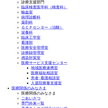
診療支援部門
臨床検査医学科（検査科）
輸血室
病理診断科
薬剤科
ＧＣＰセンター（治験）
栄養科
臨床工学室
看護部
医療安全管理室
診療録管理室
感染対策室
医療サービス支援センター
地域医療連携室
医療福祉相談室
患者･看護相談室
入退院療養支援室
医療関係のみなさま
医療関係のみなさま
ごあいさつ
専門外来一覧