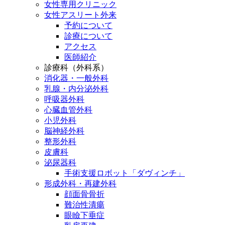
女性専用クリニック
女性アスリート外来
予約について
診療について
アクセス
医師紹介
診療科（外科系）
消化器・一般外科
乳腺・内分泌外科
呼吸器外科
心臓血管外科
小児外科
脳神経外科
整形外科
皮膚科
泌尿器科
手術支援ロボット「ダヴィンチ」
形成外科・再建外科
顔面骨骨折
難治性潰瘍
眼瞼下垂症