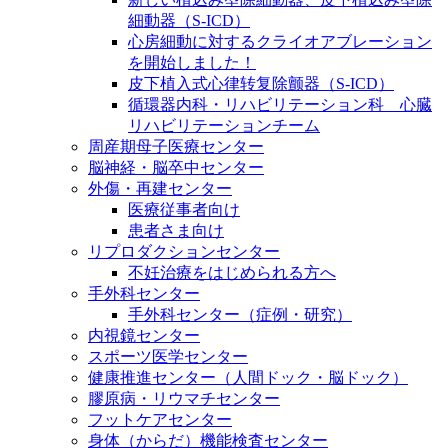
細動器（S-ICD）
心房細動に対するクライオアブレーション
を開始しました！
皮下植入式心律转复除颤器（S-ICD）
循環器内科・リハビリテーション科 心臓
リハビリテーションチーム
周産期母子医療センター
脳神経・脳卒中センター
外傷・再建センター
医療従事者向け
患者さま向け
リプロダクションセンター
不妊治療をはじめられる方へ
手外科センター
手外科センター（症例・研究）
内視鏡センター
スポーツ医学センター
健康推進センター（人間ドック・脳ドック）
膠原病・リウマチセンター
フットケアセンター
身体（からだ）機能検査センター