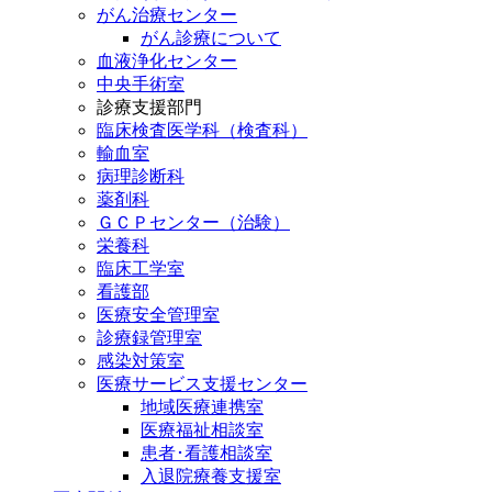
がん治療センター
がん診療について
血液浄化センター
中央手術室
診療支援部門
臨床検査医学科（検査科）
輸血室
病理診断科
薬剤科
ＧＣＰセンター（治験）
栄養科
臨床工学室
看護部
医療安全管理室
診療録管理室
感染対策室
医療サービス支援センター
地域医療連携室
医療福祉相談室
患者･看護相談室
入退院療養支援室