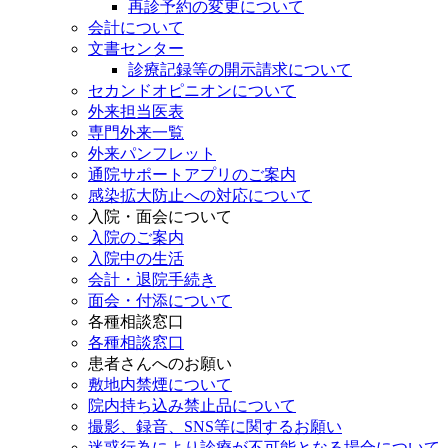
再診予約の変更について
会計について
文書センター
診療記録等の開示請求について
セカンドオピニオンについて
外来担当医表
専門外来一覧
外来パンフレット
通院サポートアプリのご案内
感染拡大防止への対応について
入院・面会について
入院のご案内
入院中の生活
会計・退院手続き
面会・付添について
各種相談窓口
各種相談窓口
患者さんへのお願い
敷地内禁煙について
院内持ち込み禁止品について
撮影、録音、SNS等に関するお願い
迷惑行為により診療が不可能となる場合について