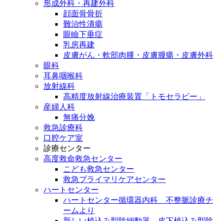
形成外科・再建外科
顔面骨骨折
難治性潰瘍
眼瞼下垂症
乳房再建
皮膚がん・軟部肉腫・皮膚腫瘍・皮膚外科
眼科
耳鼻咽喉科
放射線科
高精度放射線治療装置「トモセラピー」
産婦人科
無痛分娩
救急診療科
口腔ケア室
診療センター
高度救命救急センター
こども救急センター
救急プライマリケアセンター
ハートセンター
ハートセンター循環器内科 不整脈診療チ
ームより
新しい植込み型除細動器、皮下植込み型除