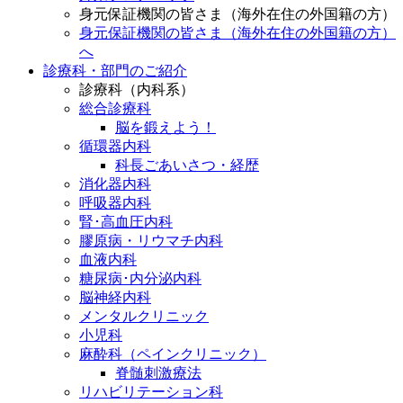
身元保証機関の皆さま（海外在住の外国籍の方）
身元保証機関の皆さま（海外在住の外国籍の方）
へ
診療科・部門のご紹介
診療科（内科系）
総合診療科
脳を鍛えよう！
循環器内科
科長ごあいさつ・経歴
消化器内科
呼吸器内科
腎･高血圧内科
膠原病・リウマチ内科
血液内科
糖尿病･内分泌内科
脳神経内科
メンタルクリニック
小児科
麻酔科（ペインクリニック）
脊髄刺激療法
リハビリテーション科