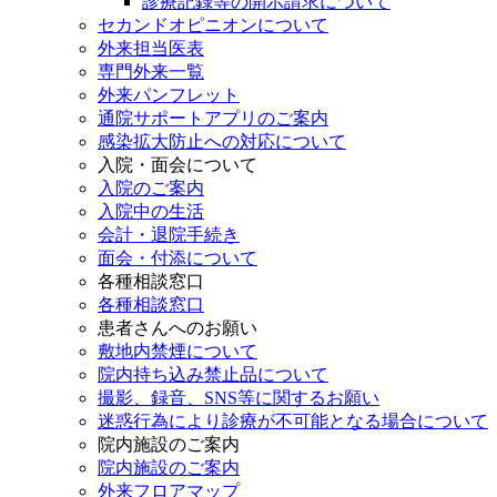
診療記録等の開示請求について
セカンドオピニオンについて
外来担当医表
専門外来一覧
外来パンフレット
通院サポートアプリのご案内
感染拡大防止への対応について
入院・面会について
入院のご案内
入院中の生活
会計・退院手続き
面会・付添について
各種相談窓口
各種相談窓口
患者さんへのお願い
敷地内禁煙について
院内持ち込み禁止品について
撮影、録音、SNS等に関するお願い
迷惑行為により診療が不可能となる場合について
院内施設のご案内
院内施設のご案内
外来フロアマップ