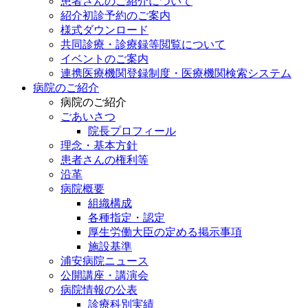
患者さんのご紹介について
紹介初診予約のご案内
様式ダウンロード
共同診療・診療録等閲覧について
イベントのご案内
連携医療機関登録制度・医療機関検索システム
病院のご紹介
病院のご紹介
ごあいさつ
院長プロフィール
理念・基本方針
患者さんの権利等
沿革
病院概要
組織構成
各種指定・認定
厚生労働大臣の定める掲示事項
施設基準
浦安病院ニュース
公開講座・講演会
病院情報の公表
診療科別実績