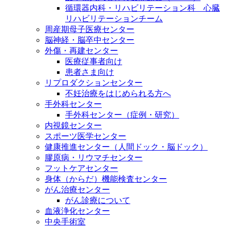
循環器内科・リハビリテーション科 心臓
リハビリテーションチーム
周産期母子医療センター
脳神経・脳卒中センター
外傷・再建センター
医療従事者向け
患者さま向け
リプロダクションセンター
不妊治療をはじめられる方へ
手外科センター
手外科センター（症例・研究）
内視鏡センター
スポーツ医学センター
健康推進センター（人間ドック・脳ドック）
膠原病・リウマチセンター
フットケアセンター
身体（からだ）機能検査センター
がん治療センター
がん診療について
血液浄化センター
中央手術室