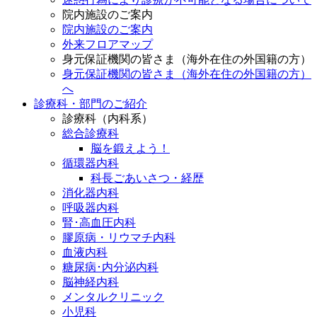
院内施設のご案内
院内施設のご案内
外来フロアマップ
身元保証機関の皆さま（海外在住の外国籍の方）
身元保証機関の皆さま（海外在住の外国籍の方）
へ
診療科・部門のご紹介
診療科（内科系）
総合診療科
脳を鍛えよう！
循環器内科
科長ごあいさつ・経歴
消化器内科
呼吸器内科
腎･高血圧内科
膠原病・リウマチ内科
血液内科
糖尿病･内分泌内科
脳神経内科
メンタルクリニック
小児科