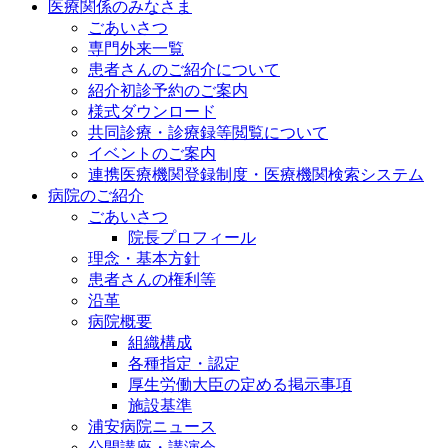
医療関係のみなさま
ごあいさつ
専門外来一覧
患者さんのご紹介について
紹介初診予約のご案内
様式ダウンロード
共同診療・診療録等閲覧について
イベントのご案内
連携医療機関登録制度・医療機関検索システム
病院のご紹介
ごあいさつ
院長プロフィール
理念・基本方針
患者さんの権利等
沿革
病院概要
組織構成
各種指定・認定
厚生労働大臣の定める掲示事項
施設基準
浦安病院ニュース
公開講座・講演会