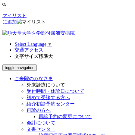
マイリスト
に追加
Select Language
▼
交通アクセス
文字サイズ
標準
大
toggle navigation
ご来院のみなさま
外来診療について
受付時間・休診日について
初めて受診する方へ
紹介初診予約センター
再診の方へ
再診予約の変更について
会計について
文書センター