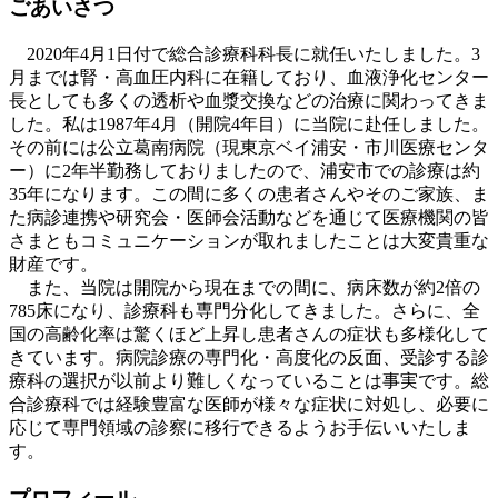
ごあいさつ
2020年4月1日付で総合診療科科長に就任いたしました。3
月までは腎・高血圧内科に在籍しており、血液浄化センター
長としても多くの透析や血漿交換などの治療に関わってきま
した。私は1987年4月（開院4年目）に当院に赴任しました。
その前には公立葛南病院（現東京ベイ浦安・市川医療センタ
ー）に2年半勤務しておりましたので、浦安市での診療は約
35年になります。この間に多くの患者さんやそのご家族、ま
た病診連携や研究会・医師会活動などを通じて医療機関の皆
さまともコミュニケーションが取れましたことは大変貴重な
財産です。
また、当院は開院から現在までの間に、病床数が約2倍の
785床になり、診療科も専門分化してきました。さらに、全
国の高齢化率は驚くほど上昇し患者さんの症状も多様化して
きています。病院診療の専門化・高度化の反面、受診する診
療科の選択が以前より難しくなっていることは事実です。総
合診療科では経験豊富な医師が様々な症状に対処し、必要に
応じて専門領域の診察に移行できるようお手伝いいたしま
す。