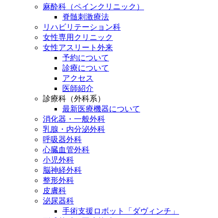
麻酔科（ペインクリニック）
脊髄刺激療法
リハビリテーション科
女性専用クリニック
女性アスリート外来
予約について
診療について
アクセス
医師紹介
診療科（外科系）
最新医療機器について
消化器・一般外科
乳腺・内分泌外科
呼吸器外科
心臓血管外科
小児外科
脳神経外科
整形外科
皮膚科
泌尿器科
手術支援ロボット「ダヴィンチ」