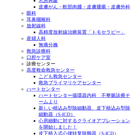
乳房再建
皮膚がん・軟部肉腫・皮膚腫瘍・皮膚外科
眼科
耳鼻咽喉科
放射線科
高精度放射線治療装置「トモセラピー」
産婦人科
無痛分娩
救急診療科
口腔ケア室
診療センター
高度救命救急センター
こども救急センター
救急プライマリケアセンター
ハートセンター
ハートセンター循環器内科 不整脈診療チ
ームより
新しい植込み型除細動器、皮下植込み型除
細動器（S-ICD）
心房細動に対するクライオアブレーション
を開始しました！
皮下植入式心律转复除颤器（S-ICD）