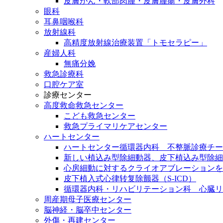
皮膚がん・軟部肉腫・皮膚腫瘍・皮膚外科
眼科
耳鼻咽喉科
放射線科
高精度放射線治療装置「トモセラピー」
産婦人科
無痛分娩
救急診療科
口腔ケア室
診療センター
高度救命救急センター
こども救急センター
救急プライマリケアセンター
ハートセンター
ハートセンター循環器内科 不整脈診療チー
新しい植込み型除細動器、皮下植込み型除細動
心房細動に対するクライオアブレーションを
皮下植入式心律转复除颤器（S-ICD）
循環器内科・リハビリテーション科 心臓リ
周産期母子医療センター
脳神経・脳卒中センター
外傷・再建センター