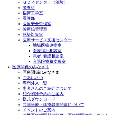
ＧＣＰセンター（治験）
栄養科
臨床工学室
看護部
医療安全管理室
診療録管理室
感染対策室
医療サービス支援センター
地域医療連携室
医療福祉相談室
患者･看護相談室
入退院療養支援室
医療関係のみなさま
医療関係のみなさま
ごあいさつ
専門外来一覧
患者さんのご紹介について
紹介初診予約のご案内
様式ダウンロード
共同診療・診療録等閲覧について
イベントのご案内