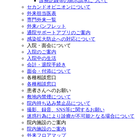
診療記録等の開示請求について
セカンドオピニオンについて
外来担当医表
専門外来一覧
外来パンフレット
通院サポートアプリのご案内
感染拡大防止への対応について
入院・面会について
入院のご案内
入院中の生活
会計・退院手続き
面会・付添について
各種相談窓口
各種相談窓口
患者さんへのお願い
敷地内禁煙について
院内持ち込み禁止品について
撮影、録音、SNS等に関するお願い
迷惑行為により診療が不可能となる場合について
院内施設のご案内
院内施設のご案内
外来フロアマップ