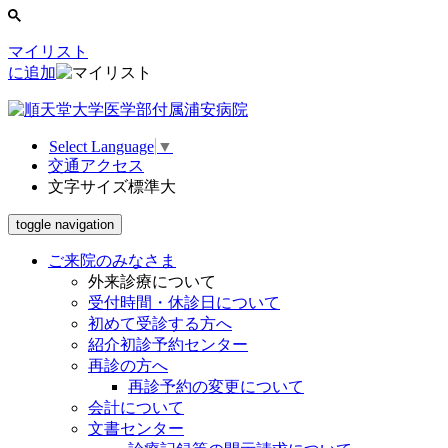
マイリスト
に追加
Select Language
▼
交通アクセス
文字サイズ
標準
大
toggle navigation
ご来院のみなさま
外来診療について
受付時間・休診日について
初めて受診する方へ
紹介初診予約センター
再診の方へ
再診予約の変更について
会計について
文書センター