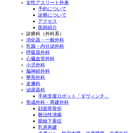
女性アスリート外来
予約について
診療について
アクセス
医師紹介
診療科（外科系）
消化器・一般外科
乳腺・内分泌外科
呼吸器外科
心臓血管外科
小児外科
脳神経外科
整形外科
皮膚科
泌尿器科
手術支援ロボット「ダヴィンチ」
形成外科・再建外科
顔面骨骨折
難治性潰瘍
眼瞼下垂症
乳房再建