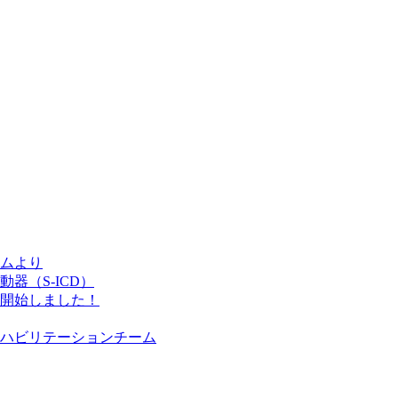
ムより
器（S-ICD）
開始しました！
ハビリテーションチーム