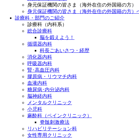
身元保証機関の皆さま（海外在住の外国籍の方）
身元保証機関の皆さま（海外在住の外国籍の方）
診療科・部門のご紹介
診療科（内科系）
総合診療科
脳を鍛えよう！
循環器内科
科長ごあいさつ・経歴
消化器内科
呼吸器内科
腎･高血圧内科
膠原病・リウマチ内科
血液内科
糖尿病･内分泌内科
脳神経内科
メンタルクリニック
小児科
麻酔科（ペインクリニック）
脊髄刺激療法
リハビリテーション科
女性専用クリニック