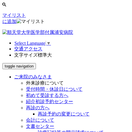
マイリスト
に追加
Select Language
▼
交通アクセス
文字サイズ
標準
大
toggle navigation
ご来院のみなさま
外来診療について
受付時間・休診日について
初めて受診する方へ
紹介初診予約センター
再診の方へ
再診予約の変更について
会計について
文書センター