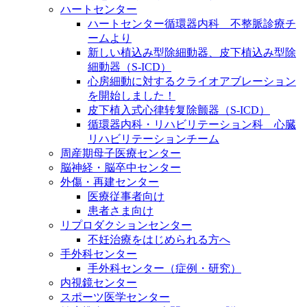
ハートセンター
ハートセンター循環器内科 不整脈診療チ
ームより
新しい植込み型除細動器、皮下植込み型除
細動器（S-ICD）
心房細動に対するクライオアブレーション
を開始しました！
皮下植入式心律转复除颤器（S-ICD）
循環器内科・リハビリテーション科 心臓
リハビリテーションチーム
周産期母子医療センター
脳神経・脳卒中センター
外傷・再建センター
医療従事者向け
患者さま向け
リプロダクションセンター
不妊治療をはじめられる方へ
手外科センター
手外科センター（症例・研究）
内視鏡センター
スポーツ医学センター