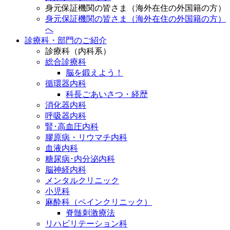
身元保証機関の皆さま（海外在住の外国籍の方）
身元保証機関の皆さま（海外在住の外国籍の方）
へ
診療科・部門のご紹介
診療科（内科系）
総合診療科
脳を鍛えよう！
循環器内科
科長ごあいさつ・経歴
消化器内科
呼吸器内科
腎･高血圧内科
膠原病・リウマチ内科
血液内科
糖尿病･内分泌内科
脳神経内科
メンタルクリニック
小児科
麻酔科（ペインクリニック）
脊髄刺激療法
リハビリテーション科