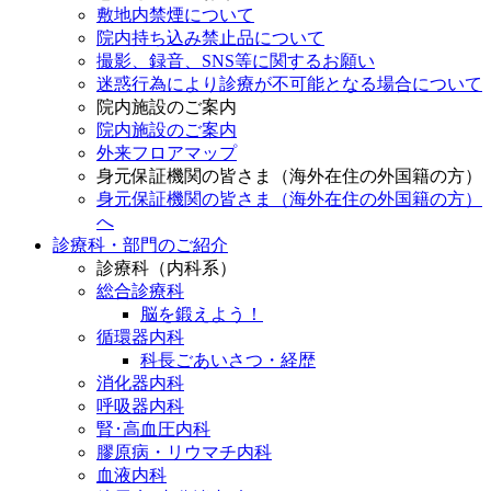
敷地内禁煙について
院内持ち込み禁止品について
撮影、録音、SNS等に関するお願い
迷惑行為により診療が不可能となる場合について
院内施設のご案内
院内施設のご案内
外来フロアマップ
身元保証機関の皆さま（海外在住の外国籍の方）
身元保証機関の皆さま（海外在住の外国籍の方）
へ
診療科・部門のご紹介
診療科（内科系）
総合診療科
脳を鍛えよう！
循環器内科
科長ごあいさつ・経歴
消化器内科
呼吸器内科
腎･高血圧内科
膠原病・リウマチ内科
血液内科