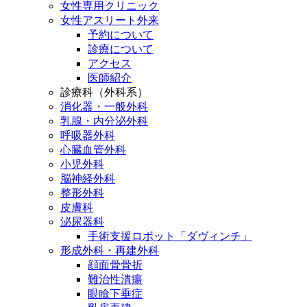
女性専用クリニック
女性アスリート外来
予約について
診療について
アクセス
医師紹介
診療科（外科系）
消化器・一般外科
乳腺・内分泌外科
呼吸器外科
心臓血管外科
小児外科
脳神経外科
整形外科
皮膚科
泌尿器科
手術支援ロボット「ダヴィンチ」
形成外科・再建外科
顔面骨骨折
難治性潰瘍
眼瞼下垂症