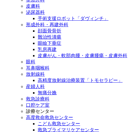
皮膚科
泌尿器科
手術支援ロボット「ダヴィンチ」
形成外科・再建外科
顔面骨骨折
難治性潰瘍
眼瞼下垂症
乳房再建
皮膚がん・軟部肉腫・皮膚腫瘍・皮膚外科
眼科
耳鼻咽喉科
放射線科
高精度放射線治療装置「トモセラピー」
産婦人科
無痛分娩
救急診療科
口腔ケア室
診療センター
高度救命救急センター
こども救急センター
救急プライマリケアセンター