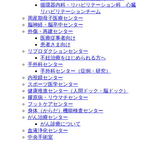
循環器内科・リハビリテーション科 心臓
リハビリテーションチーム
周産期母子医療センター
脳神経・脳卒中センター
外傷・再建センター
医療従事者向け
患者さま向け
リプロダクションセンター
不妊治療をはじめられる方へ
手外科センター
手外科センター（症例・研究）
内視鏡センター
スポーツ医学センター
健康推進センター（人間ドック・脳ドック）
膠原病・リウマチセンター
フットケアセンター
身体（からだ）機能検査センター
がん治療センター
がん診療について
血液浄化センター
中央手術室