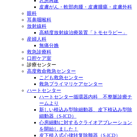
乳房再建
皮膚がん・軟部肉腫・皮膚腫瘍・皮膚外科
眼科
耳鼻咽喉科
放射線科
高精度放射線治療装置「トモセラピー」
産婦人科
無痛分娩
救急診療科
口腔ケア室
診療センター
高度救命救急センター
こども救急センター
救急プライマリケアセンター
ハートセンター
ハートセンター循環器内科 不整脈診療チ
ームより
新しい植込み型除細動器、皮下植込み型除
細動器（S-ICD）
心房細動に対するクライオアブレーション
を開始しました！
皮下植入式心律转复除颤器（S-ICD）