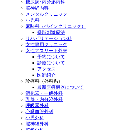
糖尿病･内分泌内科
脳神経内科
メンタルクリニック
小児科
麻酔科（ペインクリニック）
脊髄刺激療法
リハビリテーション科
女性専用クリニック
女性アスリート外来
予約について
診療について
アクセス
医師紹介
診療科（外科系）
最新医療機器について
消化器・一般外科
乳腺・内分泌外科
呼吸器外科
心臓血管外科
小児外科
脳神経外科
整形外科