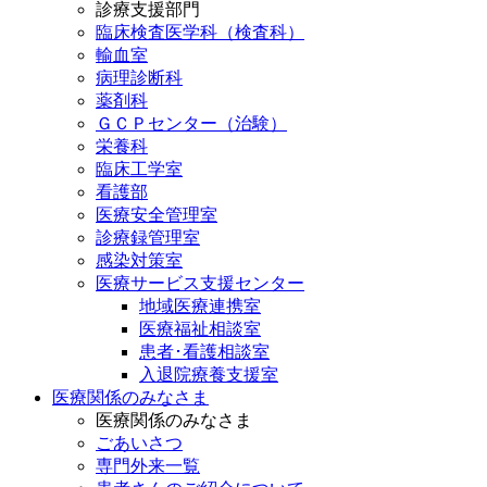
診療支援部門
臨床検査医学科（検査科）
輸血室
病理診断科
薬剤科
ＧＣＰセンター（治験）
栄養科
臨床工学室
看護部
医療安全管理室
診療録管理室
感染対策室
医療サービス支援センター
地域医療連携室
医療福祉相談室
患者･看護相談室
入退院療養支援室
医療関係のみなさま
医療関係のみなさま
ごあいさつ
専門外来一覧