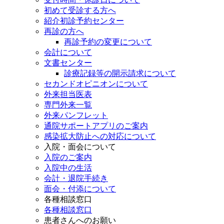
初めて受診する方へ
紹介初診予約センター
再診の方へ
再診予約の変更について
会計について
文書センター
診療記録等の開示請求について
セカンドオピニオンについて
外来担当医表
専門外来一覧
外来パンフレット
通院サポートアプリのご案内
感染拡大防止への対応について
入院・面会について
入院のご案内
入院中の生活
会計・退院手続き
面会・付添について
各種相談窓口
各種相談窓口
患者さんへのお願い