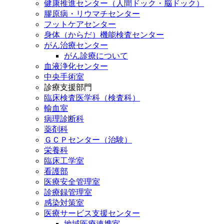
健康推進センター（人間ドック・脳ドック）
膠原病・リウマチセンター
フットケアセンター
身体（からだ）機能検査センター
がん治療センター
がん診療について
血液浄化センター
中央手術室
診療支援部門
臨床検査医学科（検査科）
輸血室
病理診断科
薬剤科
ＧＣＰセンター（治験）
栄養科
臨床工学室
看護部
医療安全管理室
診療録管理室
感染対策室
医療サービス支援センター
地域医療連携室