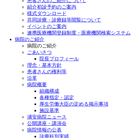
患者さんのご紹介について
紹介初診予約のご案内
様式ダウンロード
共同診療・診療録等閲覧について
イベントのご案内
連携医療機関登録制度・医療機関検索システム
病院のご紹介
病院のご紹介
ごあいさつ
院長プロフィール
理念・基本方針
患者さんの権利等
沿革
病院概要
組織構成
各種指定・認定
厚生労働大臣の定める掲示事項
施設基準
浦安病院ニュース
公開講座・講演会
病院情報の公表
診療科別実績