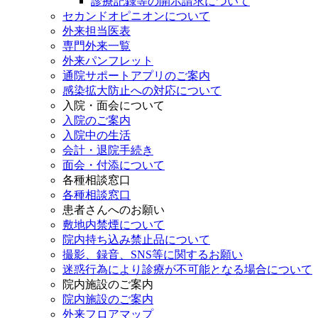
診療記録等の開示請求について
セカンドオピニオンについて
外来担当医表
専門外来一覧
外来パンフレット
通院サポートアプリのご案内
感染拡大防止への対応について
入院・面会について
入院のご案内
入院中の生活
会計・退院手続き
面会・付添について
各種相談窓口
各種相談窓口
患者さんへのお願い
敷地内禁煙について
院内持ち込み禁止品について
撮影、録音、SNS等に関するお願い
迷惑行為により診療が不可能となる場合について
院内施設のご案内
院内施設のご案内
外来フロアマップ