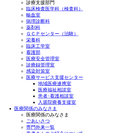
診療支援部門
臨床検査医学科（検査科）
輸血室
病理診断科
薬剤科
ＧＣＰセンター（治験）
栄養科
臨床工学室
看護部
医療安全管理室
診療録管理室
感染対策室
医療サービス支援センター
地域医療連携室
医療福祉相談室
患者･看護相談室
入退院療養支援室
医療関係のみなさま
医療関係のみなさま
ごあいさつ
専門外来一覧