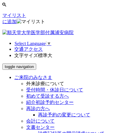
マイリスト
に追加
Select Language
▼
交通アクセス
文字サイズ
標準
大
toggle navigation
ご来院のみなさま
外来診療について
受付時間・休診日について
初めて受診する方へ
紹介初診予約センター
再診の方へ
再診予約の変更について
会計について
文書センター