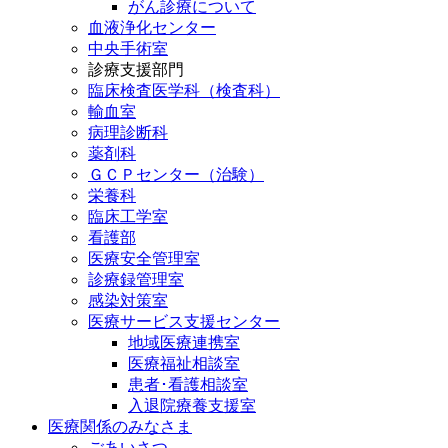
がん診療について
血液浄化センター
中央手術室
診療支援部門
臨床検査医学科（検査科）
輸血室
病理診断科
薬剤科
ＧＣＰセンター（治験）
栄養科
臨床工学室
看護部
医療安全管理室
診療録管理室
感染対策室
医療サービス支援センター
地域医療連携室
医療福祉相談室
患者･看護相談室
入退院療養支援室
医療関係のみなさま
ごあいさつ