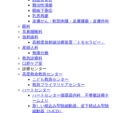
難治性潰瘍
眼瞼下垂症
乳房再建
皮膚がん・軟部肉腫・皮膚腫瘍・皮膚外科
眼科
耳鼻咽喉科
放射線科
高精度放射線治療装置「トモセラピー」
産婦人科
無痛分娩
救急診療科
口腔ケア室
診療センター
高度救命救急センター
こども救急センター
救急プライマリケアセンター
ハートセンター
ハートセンター循環器内科 不整脈診療チ
ームより
新しい植込み型除細動器、皮下植込み型除
細動器（S-ICD）