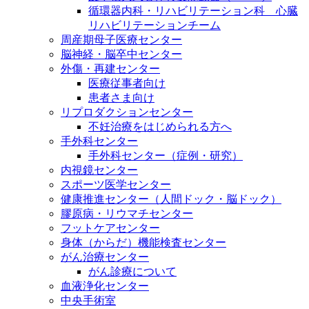
循環器内科・リハビリテーション科 心臓
リハビリテーションチーム
周産期母子医療センター
脳神経・脳卒中センター
外傷・再建センター
医療従事者向け
患者さま向け
リプロダクションセンター
不妊治療をはじめられる方へ
手外科センター
手外科センター（症例・研究）
内視鏡センター
スポーツ医学センター
健康推進センター（人間ドック・脳ドック）
膠原病・リウマチセンター
フットケアセンター
身体（からだ）機能検査センター
がん治療センター
がん診療について
血液浄化センター
中央手術室