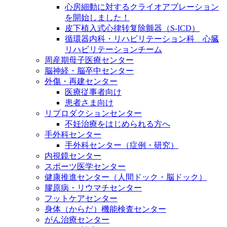
心房細動に対するクライオアブレーション
を開始しました！
皮下植入式心律转复除颤器（S-ICD）
循環器内科・リハビリテーション科 心臓
リハビリテーションチーム
周産期母子医療センター
脳神経・脳卒中センター
外傷・再建センター
医療従事者向け
患者さま向け
リプロダクションセンター
不妊治療をはじめられる方へ
手外科センター
手外科センター（症例・研究）
内視鏡センター
スポーツ医学センター
健康推進センター（人間ドック・脳ドック）
膠原病・リウマチセンター
フットケアセンター
身体（からだ）機能検査センター
がん治療センター