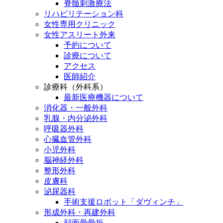
脊髄刺激療法
リハビリテーション科
女性専用クリニック
女性アスリート外来
予約について
診療について
アクセス
医師紹介
診療科（外科系）
最新医療機器について
消化器・一般外科
乳腺・内分泌外科
呼吸器外科
心臓血管外科
小児外科
脳神経外科
整形外科
皮膚科
泌尿器科
手術支援ロボット「ダヴィンチ」
形成外科・再建外科
顔面骨骨折