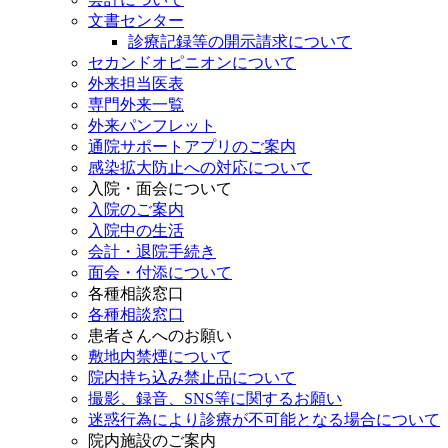
文書センター
診療記録等の開示請求について
セカンドオピニオンについて
外来担当医表
専門外来一覧
外来パンフレット
通院サポートアプリのご案内
感染拡大防止への対応について
入院・面会について
入院のご案内
入院中の生活
会計・退院手続き
面会・付添について
各種相談窓口
各種相談窓口
患者さんへのお願い
敷地内禁煙について
院内持ち込み禁止品について
撮影、録音、SNS等に関するお願い
迷惑行為により診療が不可能となる場合について
院内施設のご案内