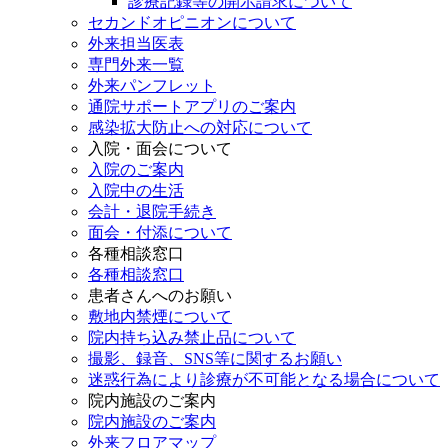
診療記録等の開示請求について
セカンドオピニオンについて
外来担当医表
専門外来一覧
外来パンフレット
通院サポートアプリのご案内
感染拡大防止への対応について
入院・面会について
入院のご案内
入院中の生活
会計・退院手続き
面会・付添について
各種相談窓口
各種相談窓口
患者さんへのお願い
敷地内禁煙について
院内持ち込み禁止品について
撮影、録音、SNS等に関するお願い
迷惑行為により診療が不可能となる場合について
院内施設のご案内
院内施設のご案内
外来フロアマップ