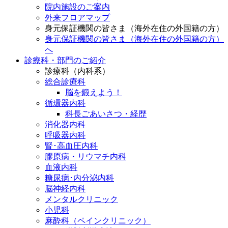
院内施設のご案内
外来フロアマップ
身元保証機関の皆さま（海外在住の外国籍の方）
身元保証機関の皆さま（海外在住の外国籍の方）
へ
診療科・部門のご紹介
診療科（内科系）
総合診療科
脳を鍛えよう！
循環器内科
科長ごあいさつ・経歴
消化器内科
呼吸器内科
腎･高血圧内科
膠原病・リウマチ内科
血液内科
糖尿病･内分泌内科
脳神経内科
メンタルクリニック
小児科
麻酔科（ペインクリニック）