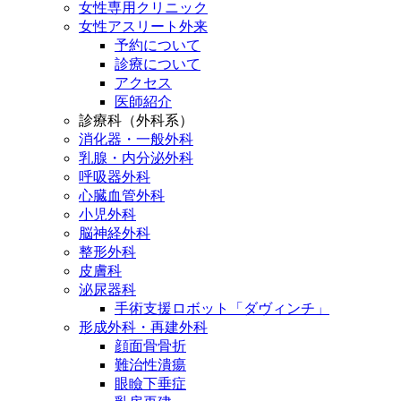
女性専用クリニック
女性アスリート外来
予約について
診療について
アクセス
医師紹介
診療科（外科系）
消化器・一般外科
乳腺・内分泌外科
呼吸器外科
心臓血管外科
小児外科
脳神経外科
整形外科
皮膚科
泌尿器科
手術支援ロボット「ダヴィンチ」
形成外科・再建外科
顔面骨骨折
難治性潰瘍
眼瞼下垂症