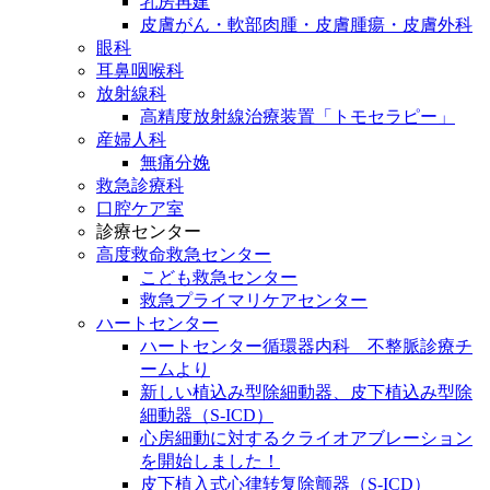
乳房再建
皮膚がん・軟部肉腫・皮膚腫瘍・皮膚外科
眼科
耳鼻咽喉科
放射線科
高精度放射線治療装置「トモセラピー」
産婦人科
無痛分娩
救急診療科
口腔ケア室
診療センター
高度救命救急センター
こども救急センター
救急プライマリケアセンター
ハートセンター
ハートセンター循環器内科 不整脈診療チ
ームより
新しい植込み型除細動器、皮下植込み型除
細動器（S-ICD）
心房細動に対するクライオアブレーション
を開始しました！
皮下植入式心律转复除颤器（S-ICD）