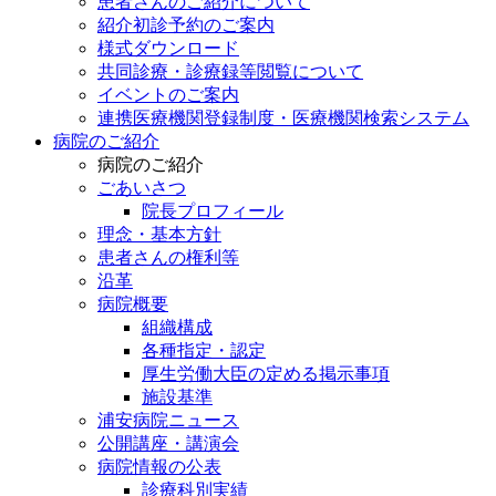
患者さんのご紹介について
紹介初診予約のご案内
様式ダウンロード
共同診療・診療録等閲覧について
イベントのご案内
連携医療機関登録制度・医療機関検索システム
病院のご紹介
病院のご紹介
ごあいさつ
院長プロフィール
理念・基本方針
患者さんの権利等
沿革
病院概要
組織構成
各種指定・認定
厚生労働大臣の定める掲示事項
施設基準
浦安病院ニュース
公開講座・講演会
病院情報の公表
診療科別実績