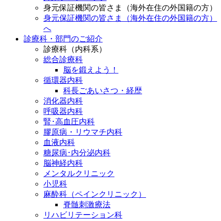
身元保証機関の皆さま（海外在住の外国籍の方）
身元保証機関の皆さま（海外在住の外国籍の方）
へ
診療科・部門のご紹介
診療科（内科系）
総合診療科
脳を鍛えよう！
循環器内科
科長ごあいさつ・経歴
消化器内科
呼吸器内科
腎･高血圧内科
膠原病・リウマチ内科
血液内科
糖尿病･内分泌内科
脳神経内科
メンタルクリニック
小児科
麻酔科（ペインクリニック）
脊髄刺激療法
リハビリテーション科