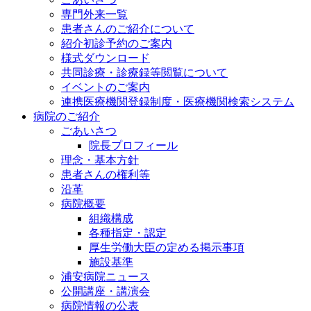
専門外来一覧
患者さんのご紹介について
紹介初診予約のご案内
様式ダウンロード
共同診療・診療録等閲覧について
イベントのご案内
連携医療機関登録制度・医療機関検索システム
病院のご紹介
ごあいさつ
院長プロフィール
理念・基本方針
患者さんの権利等
沿革
病院概要
組織構成
各種指定・認定
厚生労働大臣の定める掲示事項
施設基準
浦安病院ニュース
公開講座・講演会
病院情報の公表