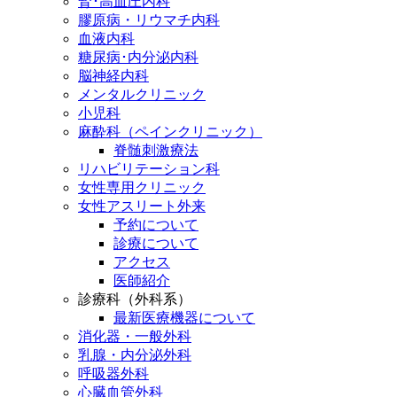
腎･高血圧内科
膠原病・リウマチ内科
血液内科
糖尿病･内分泌内科
脳神経内科
メンタルクリニック
小児科
麻酔科（ペインクリニック）
脊髄刺激療法
リハビリテーション科
女性専用クリニック
女性アスリート外来
予約について
診療について
アクセス
医師紹介
診療科（外科系）
最新医療機器について
消化器・一般外科
乳腺・内分泌外科
呼吸器外科
心臓血管外科