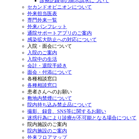
診療記録等の開示請求について
セカンドオピニオンについて
外来担当医表
専門外来一覧
外来パンフレット
通院サポートアプリのご案内
感染拡大防止への対応について
入院・面会について
入院のご案内
入院中の生活
会計・退院手続き
面会・付添について
各種相談窓口
各種相談窓口
患者さんへのお願い
敷地内禁煙について
院内持ち込み禁止品について
撮影、録音、SNS等に関するお願い
迷惑行為により診療が不可能となる場合について
院内施設のご案内
院内施設のご案内
外来フロアマップ