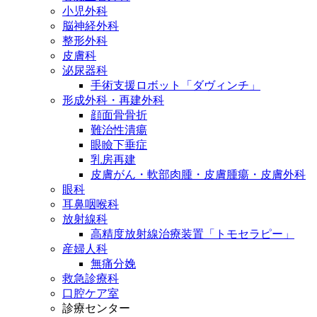
小児外科
脳神経外科
整形外科
皮膚科
泌尿器科
手術支援ロボット「ダヴィンチ」
形成外科・再建外科
顔面骨骨折
難治性潰瘍
眼瞼下垂症
乳房再建
皮膚がん・軟部肉腫・皮膚腫瘍・皮膚外科
眼科
耳鼻咽喉科
放射線科
高精度放射線治療装置「トモセラピー」
産婦人科
無痛分娩
救急診療科
口腔ケア室
診療センター