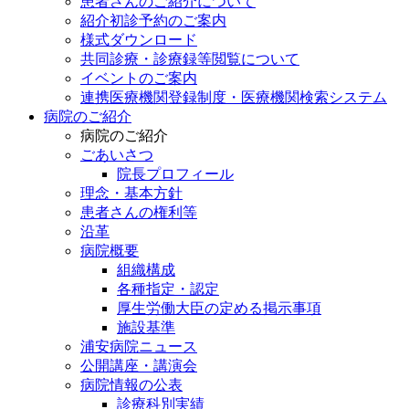
患者さんのご紹介について
紹介初診予約のご案内
様式ダウンロード
共同診療・診療録等閲覧について
イベントのご案内
連携医療機関登録制度・医療機関検索システム
病院のご紹介
病院のご紹介
ごあいさつ
院長プロフィール
理念・基本方針
患者さんの権利等
沿革
病院概要
組織構成
各種指定・認定
厚生労働大臣の定める掲示事項
施設基準
浦安病院ニュース
公開講座・講演会
病院情報の公表
診療科別実績