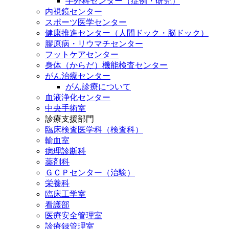
手外科センター（症例・研究）
内視鏡センター
スポーツ医学センター
健康推進センター（人間ドック・脳ドック）
膠原病・リウマチセンター
フットケアセンター
身体（からだ）機能検査センター
がん治療センター
がん診療について
血液浄化センター
中央手術室
診療支援部門
臨床検査医学科（検査科）
輸血室
病理診断科
薬剤科
ＧＣＰセンター（治験）
栄養科
臨床工学室
看護部
医療安全管理室
診療録管理室