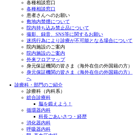
各種相談窓口
各種相談窓口
患者さんへのお願い
敷地内禁煙について
院内持ち込み禁止品について
撮影、録音、SNS等に関するお願い
迷惑行為により診療が不可能となる場合について
院内施設のご案内
院内施設のご案内
外来フロアマップ
身元保証機関の皆さま（海外在住の外国籍の方）
身元保証機関の皆さま（海外在住の外国籍の方）
へ
診療科・部門のご紹介
診療科（内科系）
総合診療科
脳を鍛えよう！
循環器内科
科長ごあいさつ・経歴
消化器内科
呼吸器内科