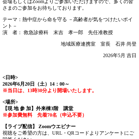
会場もしくはZoomよりご参加いただけますので、多くの皆
さまのご参加をお待ちしております。
テーマ：熱中症から命を守る －高齢者が気をつけたいポイ
ント－
演 者： 救急診療科 末吉 孝一郎 先任准教授
地域医療連携室 室長 石井 尚登
2026年5月 吉日
<日時>
2026年6月20日（土）14：00～
※当日は、13時30分より開場いたします。
<場所>
【現 地 参 加】外来棟3階 講堂
※参加費無料 先着70名（申込不要）
【ライブ配信】 Zoomウエビナー
視聴をご希望の方は、URL・QRコードよりアンケートにご