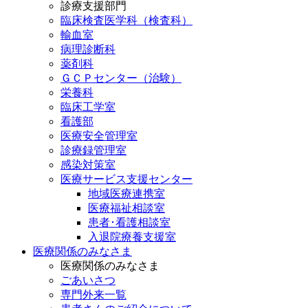
診療支援部門
臨床検査医学科（検査科）
輸血室
病理診断科
薬剤科
ＧＣＰセンター（治験）
栄養科
臨床工学室
看護部
医療安全管理室
診療録管理室
感染対策室
医療サービス支援センター
地域医療連携室
医療福祉相談室
患者･看護相談室
入退院療養支援室
医療関係のみなさま
医療関係のみなさま
ごあいさつ
専門外来一覧