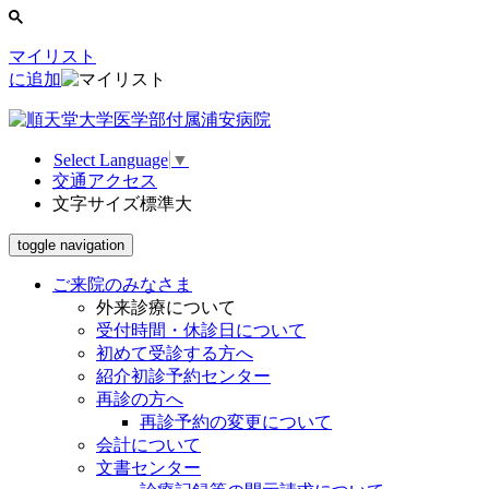
マイリスト
に追加
Select Language
▼
交通アクセス
文字サイズ
標準
大
toggle navigation
ご来院のみなさま
外来診療について
受付時間・休診日について
初めて受診する方へ
紹介初診予約センター
再診の方へ
再診予約の変更について
会計について
文書センター