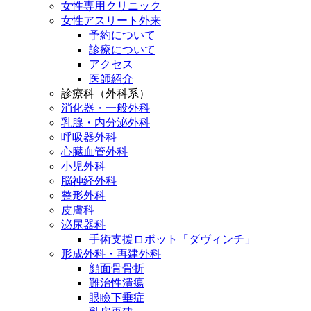
女性専用クリニック
女性アスリート外来
予約について
診療について
アクセス
医師紹介
診療科（外科系）
消化器・一般外科
乳腺・内分泌外科
呼吸器外科
心臓血管外科
小児外科
脳神経外科
整形外科
皮膚科
泌尿器科
手術支援ロボット「ダヴィンチ」
形成外科・再建外科
顔面骨骨折
難治性潰瘍
眼瞼下垂症