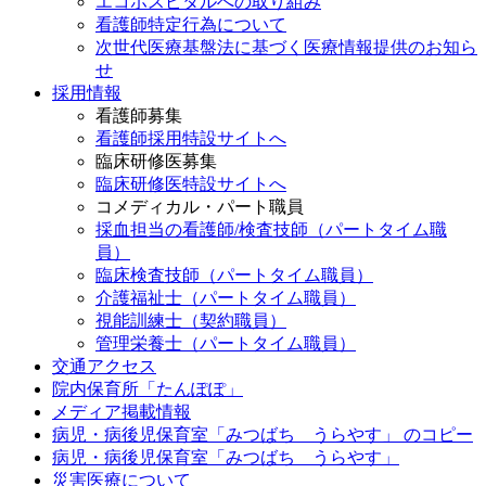
エコホスピタルへの取り組み
看護師特定行為について
次世代医療基盤法に基づく医療情報提供のお知ら
せ
採用情報
看護師募集
看護師採用特設サイトへ
臨床研修医募集
臨床研修医特設サイトへ
コメディカル・パート職員
採血担当の看護師/検査技師（パートタイム職
員）
臨床検査技師（パートタイム職員）
介護福祉士（パートタイム職員）
視能訓練士（契約職員）
管理栄養士（パートタイム職員）
交通アクセス
院内保育所「たんぽぽ」
メディア掲載情報
病児・病後児保育室「みつばち うらやす」 のコピー
病児・病後児保育室「みつばち うらやす」
災害医療について