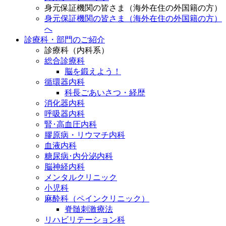
身元保証機関の皆さま（海外在住の外国籍の方）
身元保証機関の皆さま（海外在住の外国籍の方）
へ
診療科・部門のご紹介
診療科（内科系）
総合診療科
脳を鍛えよう！
循環器内科
科長ごあいさつ・経歴
消化器内科
呼吸器内科
腎･高血圧内科
膠原病・リウマチ内科
血液内科
糖尿病･内分泌内科
脳神経内科
メンタルクリニック
小児科
麻酔科（ペインクリニック）
脊髄刺激療法
リハビリテーション科