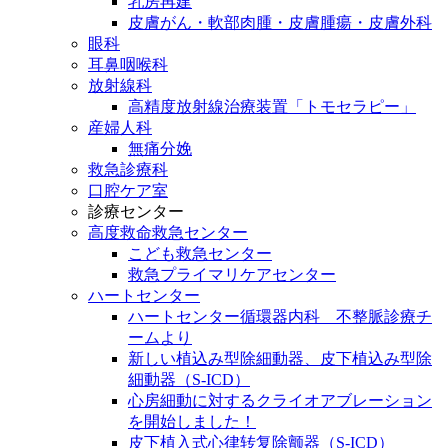
乳房再建
皮膚がん・軟部肉腫・皮膚腫瘍・皮膚外科
眼科
耳鼻咽喉科
放射線科
高精度放射線治療装置「トモセラピー」
産婦人科
無痛分娩
救急診療科
口腔ケア室
診療センター
高度救命救急センター
こども救急センター
救急プライマリケアセンター
ハートセンター
ハートセンター循環器内科 不整脈診療チ
ームより
新しい植込み型除細動器、皮下植込み型除
細動器（S-ICD）
心房細動に対するクライオアブレーション
を開始しました！
皮下植入式心律转复除颤器（S-ICD）