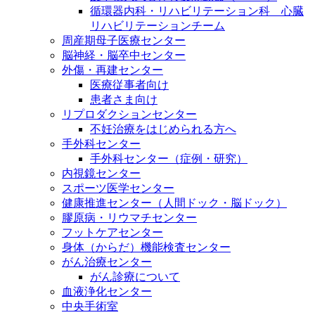
循環器内科・リハビリテーション科 心臓
リハビリテーションチーム
周産期母子医療センター
脳神経・脳卒中センター
外傷・再建センター
医療従事者向け
患者さま向け
リプロダクションセンター
不妊治療をはじめられる方へ
手外科センター
手外科センター（症例・研究）
内視鏡センター
スポーツ医学センター
健康推進センター（人間ドック・脳ドック）
膠原病・リウマチセンター
フットケアセンター
身体（からだ）機能検査センター
がん治療センター
がん診療について
血液浄化センター
中央手術室