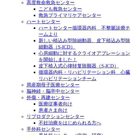
高度救命救急センター
こども救急センター
救急プライマリケアセンター
ハートセンター
ハートセンター循環器内科 不整脈診療チ
ームより
新しい植込み型除細動器、皮下植込み型除
細動器（S-ICD）
心房細動に対するクライオアブレーション
を開始しました！
皮下植入式心律转复除颤器（S-ICD）
循環器内科・リハビリテーション科 心臓
リハビリテーションチーム
周産期母子医療センター
脳神経・脳卒中センター
外傷・再建センター
医療従事者向け
患者さま向け
リプロダクションセンター
不妊治療をはじめられる方へ
手外科センター