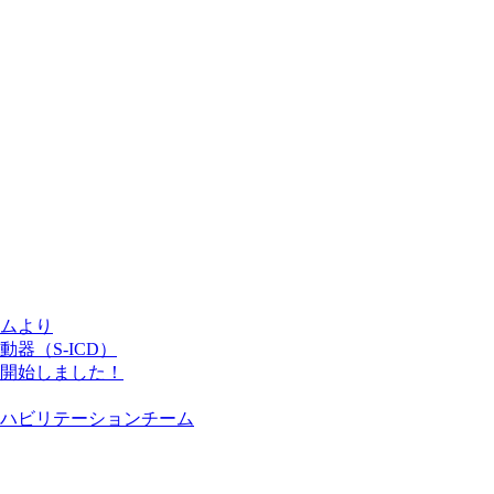
ムより
器（S-ICD）
開始しました！
ハビリテーションチーム