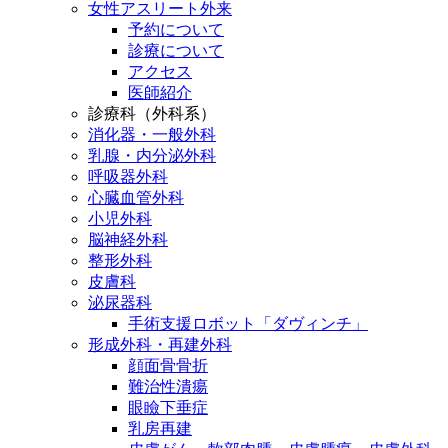
女性アスリート外来
予約について
診療について
アクセス
医師紹介
診療科（外科系）
消化器・一般外科
乳腺・内分泌外科
呼吸器外科
心臓血管外科
小児外科
脳神経外科
整形外科
皮膚科
泌尿器科
手術支援ロボット「ダヴィンチ」
形成外科・再建外科
顔面骨骨折
難治性潰瘍
眼瞼下垂症
乳房再建