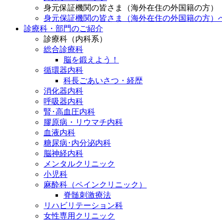
身元保証機関の皆さま（海外在住の外国籍の方）
身元保証機関の皆さま（海外在住の外国籍の方）
診療科・部門のご紹介
診療科（内科系）
総合診療科
脳を鍛えよう！
循環器内科
科長ごあいさつ・経歴
消化器内科
呼吸器内科
腎･高血圧内科
膠原病・リウマチ内科
血液内科
糖尿病･内分泌内科
脳神経内科
メンタルクリニック
小児科
麻酔科（ペインクリニック）
脊髄刺激療法
リハビリテーション科
女性専用クリニック