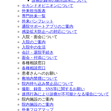
診療記録等の開示請求について
セカンドオピニオンについて
外来担当医表
専門外来一覧
外来パンフレット
通院サポートアプリのご案内
感染拡大防止への対応について
入院・面会について
入院のご案内
入院中の生活
会計・退院手続き
面会・付添について
各種相談窓口
各種相談窓口
患者さんへのお願い
敷地内禁煙について
院内持ち込み禁止品について
撮影、録音、SNS等に関するお願い
迷惑行為により診療が不可能となる場合について
院内施設のご案内
院内施設のご案内
外来フロアマップ