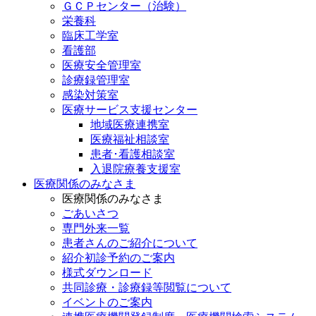
ＧＣＰセンター（治験）
栄養科
臨床工学室
看護部
医療安全管理室
診療録管理室
感染対策室
医療サービス支援センター
地域医療連携室
医療福祉相談室
患者･看護相談室
入退院療養支援室
医療関係のみなさま
医療関係のみなさま
ごあいさつ
専門外来一覧
患者さんのご紹介について
紹介初診予約のご案内
様式ダウンロード
共同診療・診療録等閲覧について
イベントのご案内