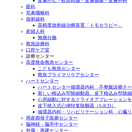
皮膚がん・軟部肉腫・皮膚腫瘍・皮膚外科
眼科
耳鼻咽喉科
放射線科
高精度放射線治療装置「トモセラピー」
産婦人科
無痛分娩
救急診療科
口腔ケア室
診療センター
高度救命救急センター
こども救急センター
救急プライマリケアセンター
ハートセンター
ハートセンター循環器内科 不整脈診療チー
新しい植込み型除細動器、皮下植込み型除細動
心房細動に対するクライオアブレーションを
皮下植入式心律转复除颤器（S-ICD）
循環器内科・リハビリテーション科 心臓リ
周産期母子医療センター
脳神経・脳卒中センター
外傷・再建センター