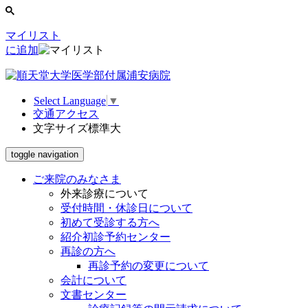
マイリスト
に追加
Select Language
▼
交通アクセス
文字サイズ
標準
大
toggle navigation
ご来院のみなさま
外来診療について
受付時間・休診日について
初めて受診する方へ
紹介初診予約センター
再診の方へ
再診予約の変更について
会計について
文書センター