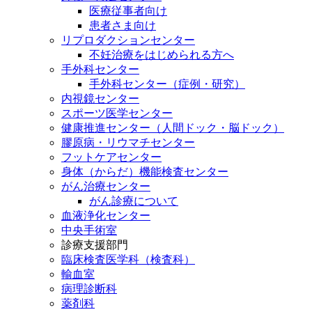
医療従事者向け
患者さま向け
リプロダクションセンター
不妊治療をはじめられる方へ
手外科センター
手外科センター（症例・研究）
内視鏡センター
スポーツ医学センター
健康推進センター（人間ドック・脳ドック）
膠原病・リウマチセンター
フットケアセンター
身体（からだ）機能検査センター
がん治療センター
がん診療について
血液浄化センター
中央手術室
診療支援部門
臨床検査医学科（検査科）
輸血室
病理診断科
薬剤科