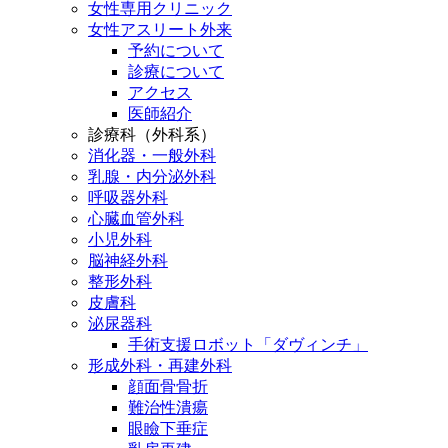
女性専用クリニック
女性アスリート外来
予約について
診療について
アクセス
医師紹介
診療科（外科系）
消化器・一般外科
乳腺・内分泌外科
呼吸器外科
心臓血管外科
小児外科
脳神経外科
整形外科
皮膚科
泌尿器科
手術支援ロボット「ダヴィンチ」
形成外科・再建外科
顔面骨骨折
難治性潰瘍
眼瞼下垂症