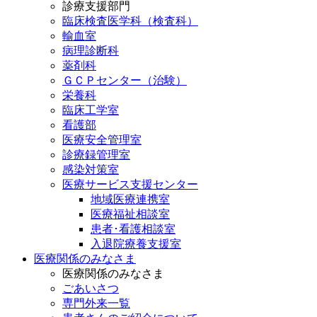
診療支援部門
臨床検査医学科（検査科）
輸血室
病理診断科
薬剤科
ＧＣＰセンター（治験）
栄養科
臨床工学室
看護部
医療安全管理室
診療録管理室
感染対策室
医療サービス支援センター
地域医療連携室
医療福祉相談室
患者･看護相談室
入退院療養支援室
医療関係のみなさま
医療関係のみなさま
ごあいさつ
専門外来一覧