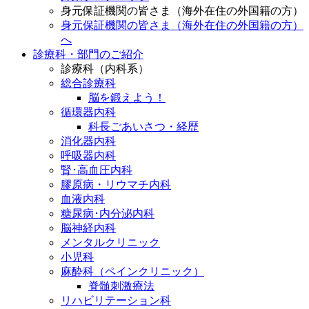
身元保証機関の皆さま（海外在住の外国籍の方）
身元保証機関の皆さま（海外在住の外国籍の方）
へ
診療科・部門のご紹介
診療科（内科系）
総合診療科
脳を鍛えよう！
循環器内科
科長ごあいさつ・経歴
消化器内科
呼吸器内科
腎･高血圧内科
膠原病・リウマチ内科
血液内科
糖尿病･内分泌内科
脳神経内科
メンタルクリニック
小児科
麻酔科（ペインクリニック）
脊髄刺激療法
リハビリテーション科