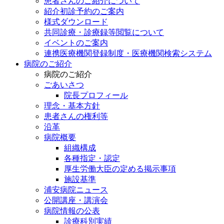
患者さんのご紹介について
紹介初診予約のご案内
様式ダウンロード
共同診療・診療録等閲覧について
イベントのご案内
連携医療機関登録制度・医療機関検索システム
病院のご紹介
病院のご紹介
ごあいさつ
院長プロフィール
理念・基本方針
患者さんの権利等
沿革
病院概要
組織構成
各種指定・認定
厚生労働大臣の定める掲示事項
施設基準
浦安病院ニュース
公開講座・講演会
病院情報の公表
診療科別実績