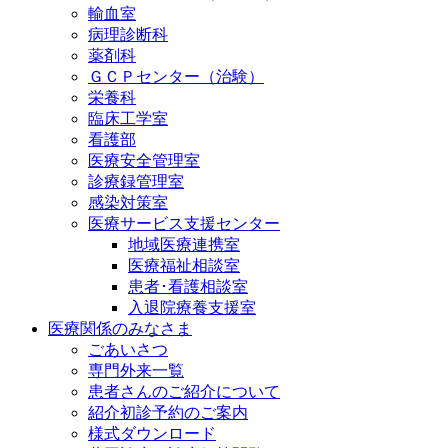
輸血室
病理診断科
薬剤科
ＧＣＰセンター（治験）
栄養科
臨床工学室
看護部
医療安全管理室
診療録管理室
感染対策室
医療サービス支援センター
地域医療連携室
医療福祉相談室
患者･看護相談室
入退院療養支援室
医療関係のみなさま
ごあいさつ
専門外来一覧
患者さんのご紹介について
紹介初診予約のご案内
様式ダウンロード