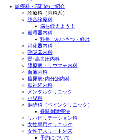
診療科・部門のご紹介
診療科（内科系）
総合診療科
脳を鍛えよう！
循環器内科
科長ごあいさつ・経歴
消化器内科
呼吸器内科
腎･高血圧内科
膠原病・リウマチ内科
血液内科
糖尿病･内分泌内科
脳神経内科
メンタルクリニック
小児科
麻酔科（ペインクリニック）
脊髄刺激療法
リハビリテーション科
女性専用クリニック
女性アスリート外来
予約について