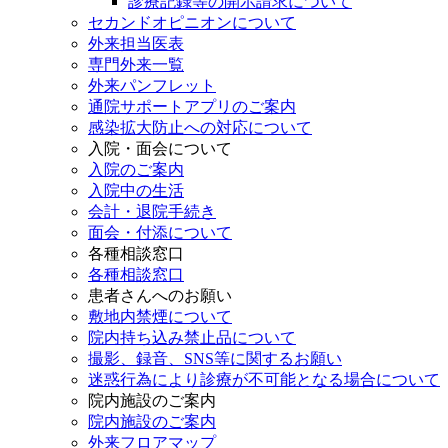
診療記録等の開示請求について
セカンドオピニオンについて
外来担当医表
専門外来一覧
外来パンフレット
通院サポートアプリのご案内
感染拡大防止への対応について
入院・面会について
入院のご案内
入院中の生活
会計・退院手続き
面会・付添について
各種相談窓口
各種相談窓口
患者さんへのお願い
敷地内禁煙について
院内持ち込み禁止品について
撮影、録音、SNS等に関するお願い
迷惑行為により診療が不可能となる場合について
院内施設のご案内
院内施設のご案内
外来フロアマップ