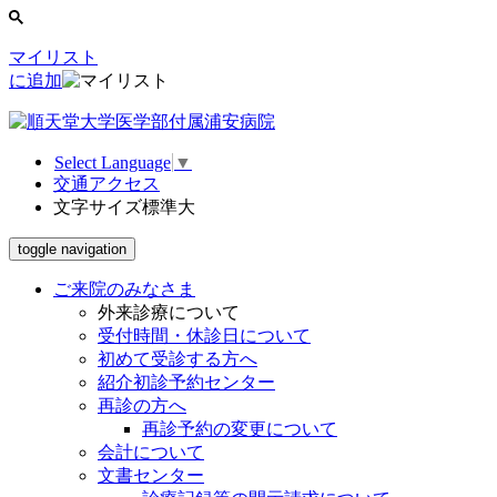
マイリスト
に追加
Select Language
▼
交通アクセス
文字サイズ
標準
大
toggle navigation
ご来院のみなさま
外来診療について
受付時間・休診日について
初めて受診する方へ
紹介初診予約センター
再診の方へ
再診予約の変更について
会計について
文書センター