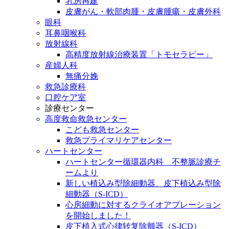
乳房再建
皮膚がん・軟部肉腫・皮膚腫瘍・皮膚外科
眼科
耳鼻咽喉科
放射線科
高精度放射線治療装置「トモセラピー」
産婦人科
無痛分娩
救急診療科
口腔ケア室
診療センター
高度救命救急センター
こども救急センター
救急プライマリケアセンター
ハートセンター
ハートセンター循環器内科 不整脈診療チ
ームより
新しい植込み型除細動器、皮下植込み型除
細動器（S-ICD）
心房細動に対するクライオアブレーション
を開始しました！
皮下植入式心律转复除颤器（S-ICD）