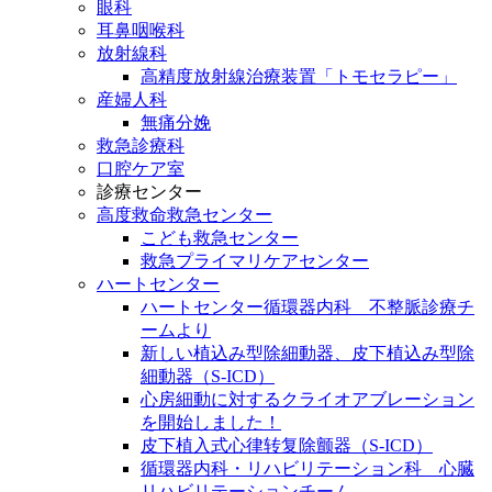
眼科
耳鼻咽喉科
放射線科
高精度放射線治療装置「トモセラピー」
産婦人科
無痛分娩
救急診療科
口腔ケア室
診療センター
高度救命救急センター
こども救急センター
救急プライマリケアセンター
ハートセンター
ハートセンター循環器内科 不整脈診療チ
ームより
新しい植込み型除細動器、皮下植込み型除
細動器（S-ICD）
心房細動に対するクライオアブレーション
を開始しました！
皮下植入式心律转复除颤器（S-ICD）
循環器内科・リハビリテーション科 心臓
リハビリテーションチーム