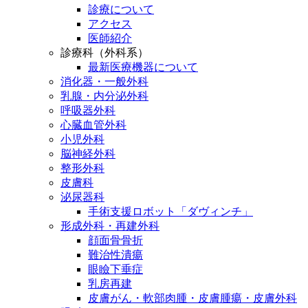
診療について
アクセス
医師紹介
診療科（外科系）
最新医療機器について
消化器・一般外科
乳腺・内分泌外科
呼吸器外科
心臓血管外科
小児外科
脳神経外科
整形外科
皮膚科
泌尿器科
手術支援ロボット「ダヴィンチ」
形成外科・再建外科
顔面骨骨折
難治性潰瘍
眼瞼下垂症
乳房再建
皮膚がん・軟部肉腫・皮膚腫瘍・皮膚外科