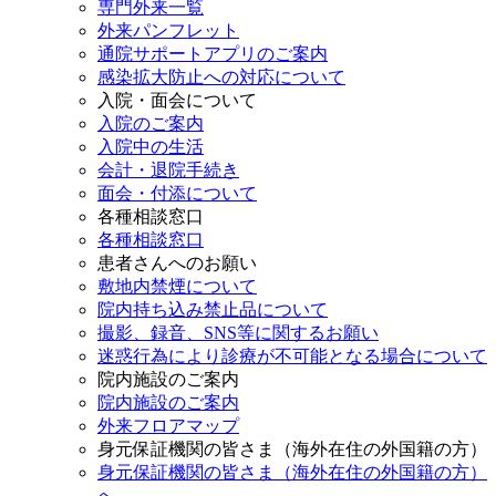
専門外来一覧
外来パンフレット
通院サポートアプリのご案内
感染拡大防止への対応について
入院・面会について
入院のご案内
入院中の生活
会計・退院手続き
面会・付添について
各種相談窓口
各種相談窓口
患者さんへのお願い
敷地内禁煙について
院内持ち込み禁止品について
撮影、録音、SNS等に関するお願い
迷惑行為により診療が不可能となる場合について
院内施設のご案内
院内施設のご案内
外来フロアマップ
身元保証機関の皆さま（海外在住の外国籍の方）
身元保証機関の皆さま（海外在住の外国籍の方）
へ