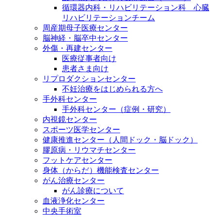
循環器内科・リハビリテーション科 心臓
リハビリテーションチーム
周産期母子医療センター
脳神経・脳卒中センター
外傷・再建センター
医療従事者向け
患者さま向け
リプロダクションセンター
不妊治療をはじめられる方へ
手外科センター
手外科センター（症例・研究）
内視鏡センター
スポーツ医学センター
健康推進センター（人間ドック・脳ドック）
膠原病・リウマチセンター
フットケアセンター
身体（からだ）機能検査センター
がん治療センター
がん診療について
血液浄化センター
中央手術室