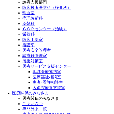
診療支援部門
臨床検査医学科（検査科）
輸血室
病理診断科
薬剤科
ＧＣＰセンター（治験）
栄養科
臨床工学室
看護部
医療安全管理室
診療録管理室
感染対策室
医療サービス支援センター
地域医療連携室
医療福祉相談室
患者･看護相談室
入退院療養支援室
医療関係のみなさま
医療関係のみなさま
ごあいさつ
専門外来一覧