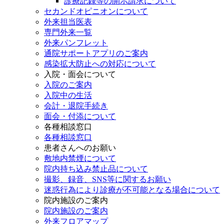
診療記録等の開示請求について
セカンドオピニオンについて
外来担当医表
専門外来一覧
外来パンフレット
通院サポートアプリのご案内
感染拡大防止への対応について
入院・面会について
入院のご案内
入院中の生活
会計・退院手続き
面会・付添について
各種相談窓口
各種相談窓口
患者さんへのお願い
敷地内禁煙について
院内持ち込み禁止品について
撮影、録音、SNS等に関するお願い
迷惑行為により診療が不可能となる場合について
院内施設のご案内
院内施設のご案内
外来フロアマップ