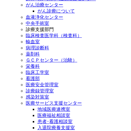
がん治療センター
がん診療について
血液浄化センター
中央手術室
診療支援部門
臨床検査医学科（検査科）
輸血室
病理診断科
薬剤科
ＧＣＰセンター（治験）
栄養科
臨床工学室
看護部
医療安全管理室
診療録管理室
感染対策室
医療サービス支援センター
地域医療連携室
医療福祉相談室
患者･看護相談室
入退院療養支援室