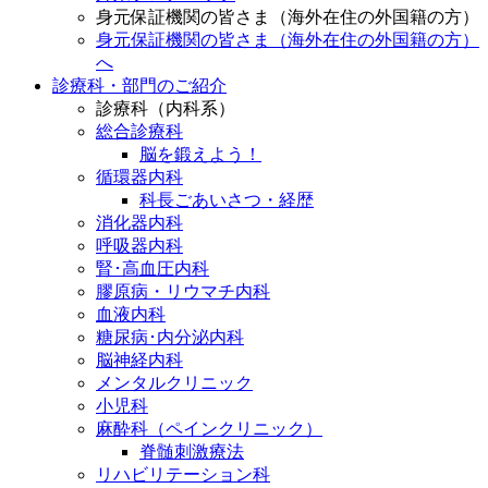
身元保証機関の皆さま（海外在住の外国籍の方）
身元保証機関の皆さま（海外在住の外国籍の方）
へ
診療科・部門のご紹介
診療科（内科系）
総合診療科
脳を鍛えよう！
循環器内科
科長ごあいさつ・経歴
消化器内科
呼吸器内科
腎･高血圧内科
膠原病・リウマチ内科
血液内科
糖尿病･内分泌内科
脳神経内科
メンタルクリニック
小児科
麻酔科（ペインクリニック）
脊髄刺激療法
リハビリテーション科