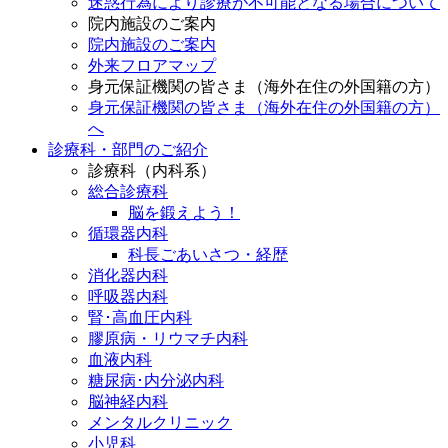
迷惑行為により診療が不可能となる場合について
院内施設のご案内
院内施設のご案内
外来フロアマップ
身元保証機関の皆さま（海外在住の外国籍の方）
身元保証機関の皆さま（海外在住の外国籍の方）
へ
診療科・部門のご紹介
診療科（内科系）
総合診療科
脳を鍛えよう！
循環器内科
科長ごあいさつ・経歴
消化器内科
呼吸器内科
腎･高血圧内科
膠原病・リウマチ内科
血液内科
糖尿病･内分泌内科
脳神経内科
メンタルクリニック
小児科