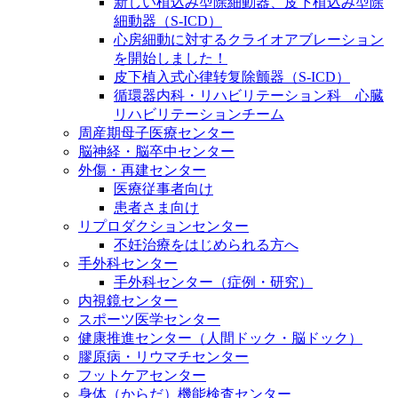
新しい植込み型除細動器、皮下植込み型除
細動器（S-ICD）
心房細動に対するクライオアブレーション
を開始しました！
皮下植入式心律转复除颤器（S-ICD）
循環器内科・リハビリテーション科 心臓
リハビリテーションチーム
周産期母子医療センター
脳神経・脳卒中センター
外傷・再建センター
医療従事者向け
患者さま向け
リプロダクションセンター
不妊治療をはじめられる方へ
手外科センター
手外科センター（症例・研究）
内視鏡センター
スポーツ医学センター
健康推進センター（人間ドック・脳ドック）
膠原病・リウマチセンター
フットケアセンター
身体（からだ）機能検査センター