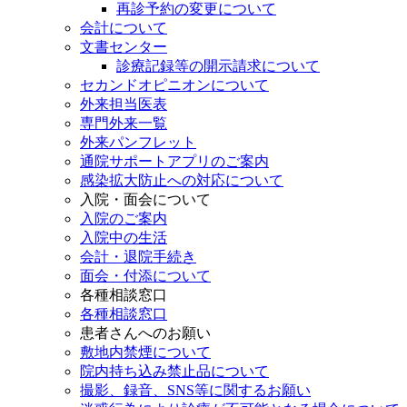
再診予約の変更について
会計について
文書センター
診療記録等の開示請求について
セカンドオピニオンについて
外来担当医表
専門外来一覧
外来パンフレット
通院サポートアプリのご案内
感染拡大防止への対応について
入院・面会について
入院のご案内
入院中の生活
会計・退院手続き
面会・付添について
各種相談窓口
各種相談窓口
患者さんへのお願い
敷地内禁煙について
院内持ち込み禁止品について
撮影、録音、SNS等に関するお願い