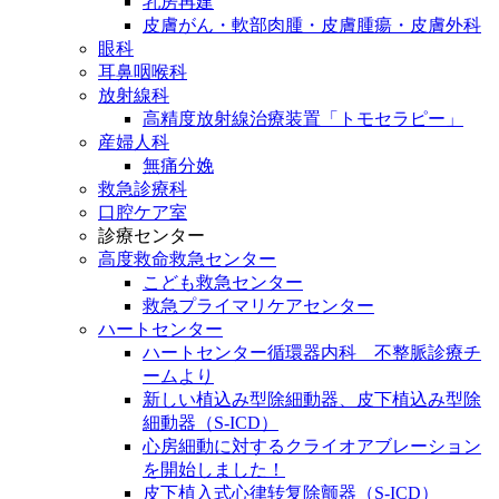
乳房再建
皮膚がん・軟部肉腫・皮膚腫瘍・皮膚外科
眼科
耳鼻咽喉科
放射線科
高精度放射線治療装置「トモセラピー」
産婦人科
無痛分娩
救急診療科
口腔ケア室
診療センター
高度救命救急センター
こども救急センター
救急プライマリケアセンター
ハートセンター
ハートセンター循環器内科 不整脈診療チ
ームより
新しい植込み型除細動器、皮下植込み型除
細動器（S-ICD）
心房細動に対するクライオアブレーション
を開始しました！
皮下植入式心律转复除颤器（S-ICD）