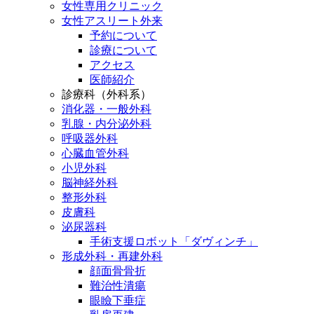
女性専用クリニック
女性アスリート外来
予約について
診療について
アクセス
医師紹介
診療科（外科系）
消化器・一般外科
乳腺・内分泌外科
呼吸器外科
心臓血管外科
小児外科
脳神経外科
整形外科
皮膚科
泌尿器科
手術支援ロボット「ダヴィンチ」
形成外科・再建外科
顔面骨骨折
難治性潰瘍
眼瞼下垂症