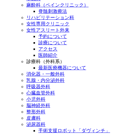
麻酔科（ペインクリニック）
脊髄刺激療法
リハビリテーション科
女性専用クリニック
女性アスリート外来
予約について
診療について
アクセス
医師紹介
診療科（外科系）
最新医療機器について
消化器・一般外科
乳腺・内分泌外科
呼吸器外科
心臓血管外科
小児外科
脳神経外科
整形外科
皮膚科
泌尿器科
手術支援ロボット「ダヴィンチ」