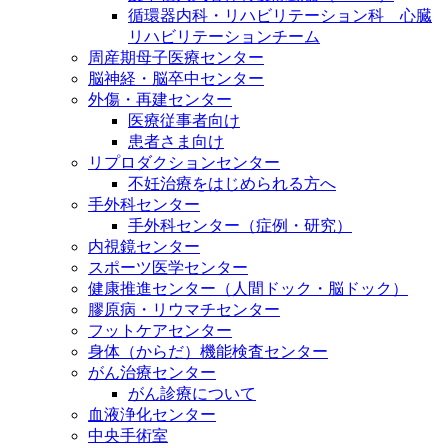
循環器内科・リハビリテーション科 心臓
リハビリテーションチーム
周産期母子医療センター
脳神経・脳卒中センター
外傷・再建センター
医療従事者向け
患者さま向け
リプロダクションセンター
不妊治療をはじめられる方へ
手外科センター
手外科センター（症例・研究）
内視鏡センター
スポーツ医学センター
健康推進センター（人間ドック・脳ドック）
膠原病・リウマチセンター
フットケアセンター
身体（からだ）機能検査センター
がん治療センター
がん診療について
血液浄化センター
中央手術室