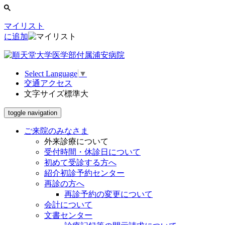
マイリスト
に追加
Select Language
▼
交通アクセス
文字サイズ
標準
大
toggle navigation
ご来院のみなさま
外来診療について
受付時間・休診日について
初めて受診する方へ
紹介初診予約センター
再診の方へ
再診予約の変更について
会計について
文書センター