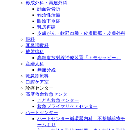
形成外科・再建外科
顔面骨骨折
難治性潰瘍
眼瞼下垂症
乳房再建
皮膚がん・軟部肉腫・皮膚腫瘍・皮膚外科
眼科
耳鼻咽喉科
放射線科
高精度放射線治療装置「トモセラピー」
産婦人科
無痛分娩
救急診療科
口腔ケア室
診療センター
高度救命救急センター
こども救急センター
救急プライマリケアセンター
ハートセンター
ハートセンター循環器内科 不整脈診療チ
ームより