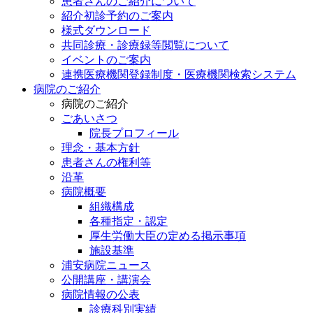
患者さんのご紹介について
紹介初診予約のご案内
様式ダウンロード
共同診療・診療録等閲覧について
イベントのご案内
連携医療機関登録制度・医療機関検索システム
病院のご紹介
病院のご紹介
ごあいさつ
院長プロフィール
理念・基本方針
患者さんの権利等
沿革
病院概要
組織構成
各種指定・認定
厚生労働大臣の定める掲示事項
施設基準
浦安病院ニュース
公開講座・講演会
病院情報の公表
診療科別実績