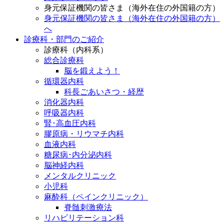
身元保証機関の皆さま（海外在住の外国籍の方）
身元保証機関の皆さま（海外在住の外国籍の方）
へ
診療科・部門のご紹介
診療科（内科系）
総合診療科
脳を鍛えよう！
循環器内科
科長ごあいさつ・経歴
消化器内科
呼吸器内科
腎･高血圧内科
膠原病・リウマチ内科
血液内科
糖尿病･内分泌内科
脳神経内科
メンタルクリニック
小児科
麻酔科（ペインクリニック）
脊髄刺激療法
リハビリテーション科