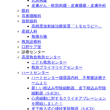
乳房再建
皮膚がん・軟部肉腫・皮膚腫瘍・皮膚外科
眼科
耳鼻咽喉科
放射線科
高精度放射線治療装置「トモセラピー」
産婦人科
無痛分娩
救急診療科
口腔ケア室
診療センター
高度救命救急センター
こども救急センター
救急プライマリケアセンター
ハートセンター
ハートセンター循環器内科 不整脈診療チ
ームより
新しい植込み型除細動器、皮下植込み型除
細動器（S-ICD）
心房細動に対するクライオアブレーション
を開始しました！
皮下植入式心律转复除颤器（S-ICD）