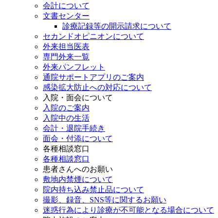
会計について
文書センター
診療記録等の開示請求について
セカンドオピニオンについて
外来担当医表
専門外来一覧
外来パンフレット
通院サポートアプリのご案内
感染拡大防止への対応について
入院・面会について
入院のご案内
入院中の生活
会計・退院手続き
面会・付添について
各種相談窓口
各種相談窓口
患者さんへのお願い
敷地内禁煙について
院内持ち込み禁止品について
撮影、録音、SNS等に関するお願い
迷惑行為により診療が不可能となる場合について