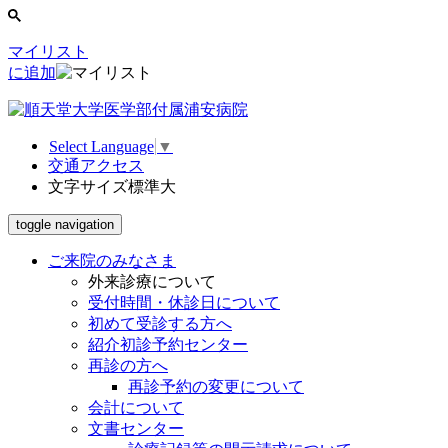
マイリスト
に追加
Select Language
▼
交通アクセス
文字サイズ
標準
大
toggle navigation
ご来院のみなさま
外来診療について
受付時間・休診日について
初めて受診する方へ
紹介初診予約センター
再診の方へ
再診予約の変更について
会計について
文書センター