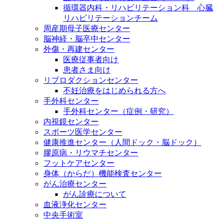
循環器内科・リハビリテーション科 心臓
リハビリテーションチーム
周産期母子医療センター
脳神経・脳卒中センター
外傷・再建センター
医療従事者向け
患者さま向け
リプロダクションセンター
不妊治療をはじめられる方へ
手外科センター
手外科センター（症例・研究）
内視鏡センター
スポーツ医学センター
健康推進センター（人間ドック・脳ドック）
膠原病・リウマチセンター
フットケアセンター
身体（からだ）機能検査センター
がん治療センター
がん診療について
血液浄化センター
中央手術室