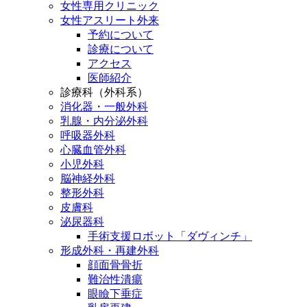
女性専用クリニック
女性アスリート外来
予約について
診療について
アクセス
医師紹介
診療科（外科系）
消化器・一般外科
乳腺・内分泌外科
呼吸器外科
心臓血管外科
小児外科
脳神経外科
整形外科
皮膚科
泌尿器科
手術支援ロボット「ダヴィンチ」
形成外科・再建外科
顔面骨骨折
難治性潰瘍
眼瞼下垂症