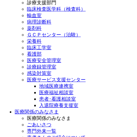
診療支援部門
臨床検査医学科（検査科）
輸血室
病理診断科
薬剤科
ＧＣＰセンター（治験）
栄養科
臨床工学室
看護部
医療安全管理室
診療録管理室
感染対策室
医療サービス支援センター
地域医療連携室
医療福祉相談室
患者･看護相談室
入退院療養支援室
医療関係のみなさま
医療関係のみなさま
ごあいさつ
専門外来一覧