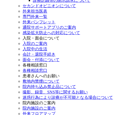
診療記録等の開示請求について
セカンドオピニオンについて
外来担当医表
専門外来一覧
外来パンフレット
通院サポートアプリのご案内
感染拡大防止への対応について
入院・面会について
入院のご案内
入院中の生活
会計・退院手続き
面会・付添について
各種相談窓口
各種相談窓口
患者さんへのお願い
敷地内禁煙について
院内持ち込み禁止品について
撮影、録音、SNS等に関するお願い
迷惑行為により診療が不可能となる場合について
院内施設のご案内
院内施設のご案内
外来フロアマップ