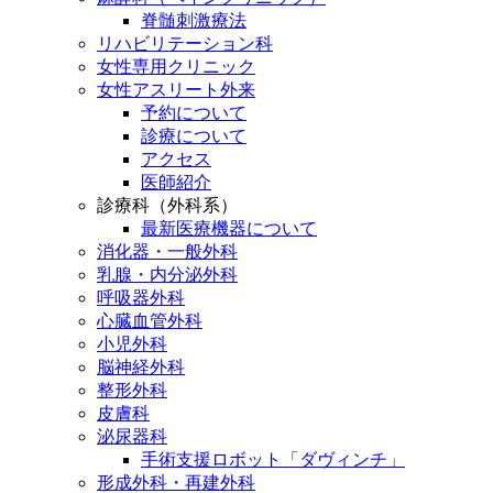
脊髄刺激療法
リハビリテーション科
女性専用クリニック
女性アスリート外来
予約について
診療について
アクセス
医師紹介
診療科（外科系）
最新医療機器について
消化器・一般外科
乳腺・内分泌外科
呼吸器外科
心臓血管外科
小児外科
脳神経外科
整形外科
皮膚科
泌尿器科
手術支援ロボット「ダヴィンチ」
形成外科・再建外科