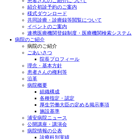
患者さんのご紹介について
紹介初診予約のご案内
様式ダウンロード
共同診療・診療録等閲覧について
イベントのご案内
連携医療機関登録制度・医療機関検索システム
病院のご紹介
病院のご紹介
ごあいさつ
院長プロフィール
理念・基本方針
患者さんの権利等
沿革
病院概要
組織構成
各種指定・認定
厚生労働大臣の定める掲示事項
施設基準
浦安病院ニュース
公開講座・講演会
病院情報の公表
診療科別実績