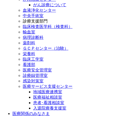
がん診療について
血液浄化センター
中央手術室
診療支援部門
臨床検査医学科（検査科）
輸血室
病理診断科
薬剤科
ＧＣＰセンター（治験）
栄養科
臨床工学室
看護部
医療安全管理室
診療録管理室
感染対策室
医療サービス支援センター
地域医療連携室
医療福祉相談室
患者･看護相談室
入退院療養支援室
医療関係のみなさま