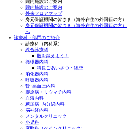
院内施設のご案内
院内施設のご案内
外来フロアマップ
身元保証機関の皆さま（海外在住の外国籍の方）
身元保証機関の皆さま（海外在住の外国籍の方）
へ
診療科・部門のご紹介
診療科（内科系）
総合診療科
脳を鍛えよう！
循環器内科
科長ごあいさつ・経歴
消化器内科
呼吸器内科
腎･高血圧内科
膠原病・リウマチ内科
血液内科
糖尿病･内分泌内科
脳神経内科
メンタルクリニック
小児科
麻酔科（ペインクリニック）