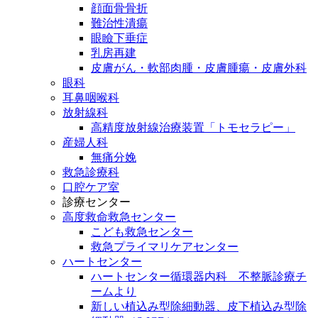
顔面骨骨折
難治性潰瘍
眼瞼下垂症
乳房再建
皮膚がん・軟部肉腫・皮膚腫瘍・皮膚外科
眼科
耳鼻咽喉科
放射線科
高精度放射線治療装置「トモセラピー」
産婦人科
無痛分娩
救急診療科
口腔ケア室
診療センター
高度救命救急センター
こども救急センター
救急プライマリケアセンター
ハートセンター
ハートセンター循環器内科 不整脈診療チ
ームより
新しい植込み型除細動器、皮下植込み型除