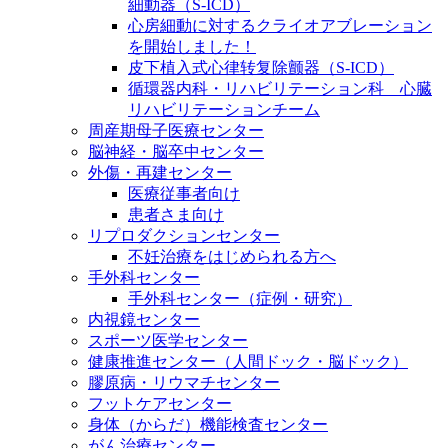
細動器（S-ICD）
心房細動に対するクライオアブレーション
を開始しました！
皮下植入式心律转复除颤器（S-ICD）
循環器内科・リハビリテーション科 心臓
リハビリテーションチーム
周産期母子医療センター
脳神経・脳卒中センター
外傷・再建センター
医療従事者向け
患者さま向け
リプロダクションセンター
不妊治療をはじめられる方へ
手外科センター
手外科センター（症例・研究）
内視鏡センター
スポーツ医学センター
健康推進センター（人間ドック・脳ドック）
膠原病・リウマチセンター
フットケアセンター
身体（からだ）機能検査センター
がん治療センター