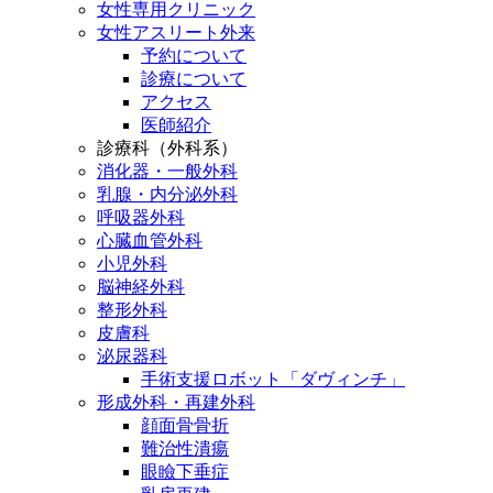
女性専用クリニック
女性アスリート外来
予約について
診療について
アクセス
医師紹介
診療科（外科系）
消化器・一般外科
乳腺・内分泌外科
呼吸器外科
心臓血管外科
小児外科
脳神経外科
整形外科
皮膚科
泌尿器科
手術支援ロボット「ダヴィンチ」
形成外科・再建外科
顔面骨骨折
難治性潰瘍
眼瞼下垂症