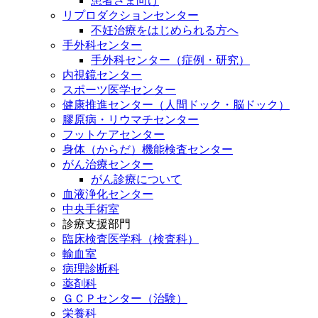
患者さま向け
リプロダクションセンター
不妊治療をはじめられる方へ
手外科センター
手外科センター（症例・研究）
内視鏡センター
スポーツ医学センター
健康推進センター（人間ドック・脳ドック）
膠原病・リウマチセンター
フットケアセンター
身体（からだ）機能検査センター
がん治療センター
がん診療について
血液浄化センター
中央手術室
診療支援部門
臨床検査医学科（検査科）
輸血室
病理診断科
薬剤科
ＧＣＰセンター（治験）
栄養科