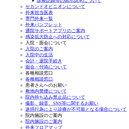
診療記録等の開示請求について
セカンドオピニオンについて
外来担当医表
専門外来一覧
外来パンフレット
通院サポートアプリのご案内
感染拡大防止への対応について
入院・面会について
入院のご案内
入院中の生活
会計・退院手続き
面会・付添について
各種相談窓口
各種相談窓口
患者さんへのお願い
敷地内禁煙について
院内持ち込み禁止品について
撮影、録音、SNS等に関するお願い
迷惑行為により診療が不可能となる場合について
院内施設のご案内
院内施設のご案内
外来フロアマップ