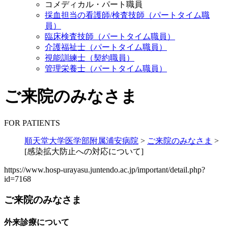
コメディカル・パート職員
採血担当の看護師/検査技師（パートタイム職
員）
臨床検査技師（パートタイム職員）
介護福祉士（パートタイム職員）
視能訓練士（契約職員）
管理栄養士（パートタイム職員）
ご来院のみなさま
FOR PATIENTS
順天堂大学医学部附属浦安病院
>
ご来院のみなさま
>
[感染拡大防止への対応について]
https://www.hosp-urayasu.juntendo.ac.jp/important/detail.php?
id=7168
ご来院のみなさま
外来診療について