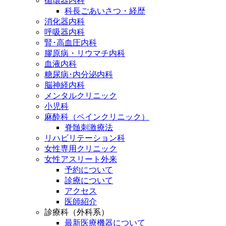
循環器内科
科長ごあいさつ・経歴
消化器内科
呼吸器内科
腎･高血圧内科
膠原病・リウマチ内科
血液内科
糖尿病･内分泌内科
脳神経内科
メンタルクリニック
小児科
麻酔科（ペインクリニック）
脊髄刺激療法
リハビリテーション科
女性専用クリニック
女性アスリート外来
予約について
診療について
アクセス
医師紹介
診療科（外科系）
最新医療機器について