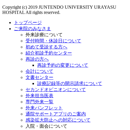
Copyright (c) 2019 JUNTENDO UNIVERSITY URAYASU
HOSPITAL All rights reserved.
トップページ
ご来院のみなさま
外来診療について
受付時間・休診日について
初めて受診する方へ
紹介初診予約センター
再診の方へ
再診予約の変更について
会計について
文書センター
診療記録等の開示請求について
セカンドオピニオンについて
外来担当医表
専門外来一覧
外来パンフレット
通院サポートアプリのご案内
感染拡大防止への対応について
入院・面会について