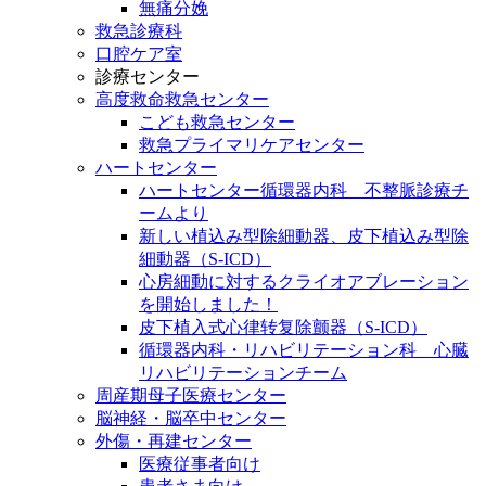
無痛分娩
救急診療科
口腔ケア室
診療センター
高度救命救急センター
こども救急センター
救急プライマリケアセンター
ハートセンター
ハートセンター循環器内科 不整脈診療チ
ームより
新しい植込み型除細動器、皮下植込み型除
細動器（S-ICD）
心房細動に対するクライオアブレーション
を開始しました！
皮下植入式心律转复除颤器（S-ICD）
循環器内科・リハビリテーション科 心臓
リハビリテーションチーム
周産期母子医療センター
脳神経・脳卒中センター
外傷・再建センター
医療従事者向け