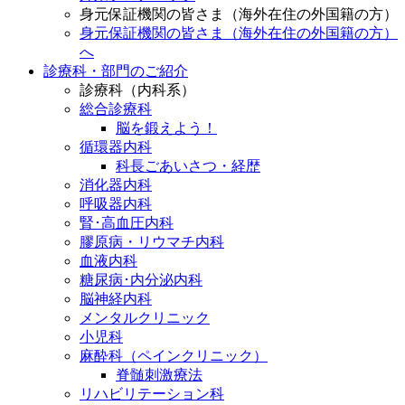
身元保証機関の皆さま（海外在住の外国籍の方）
身元保証機関の皆さま（海外在住の外国籍の方）
へ
診療科・部門のご紹介
診療科（内科系）
総合診療科
脳を鍛えよう！
循環器内科
科長ごあいさつ・経歴
消化器内科
呼吸器内科
腎･高血圧内科
膠原病・リウマチ内科
血液内科
糖尿病･内分泌内科
脳神経内科
メンタルクリニック
小児科
麻酔科（ペインクリニック）
脊髄刺激療法
リハビリテーション科