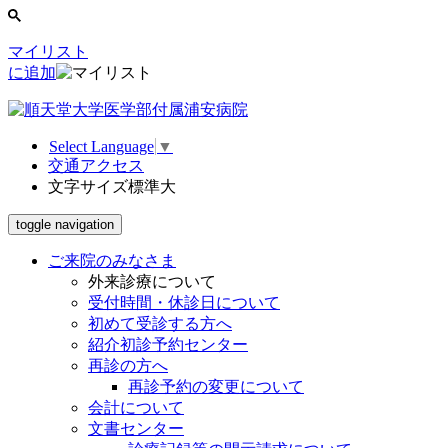
マイリスト
に追加
Select Language
▼
交通アクセス
文字サイズ
標準
大
toggle navigation
ご来院のみなさま
外来診療について
受付時間・休診日について
初めて受診する方へ
紹介初診予約センター
再診の方へ
再診予約の変更について
会計について
文書センター