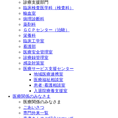
診療支援部門
臨床検査医学科（検査科）
輸血室
病理診断科
薬剤科
ＧＣＰセンター（治験）
栄養科
臨床工学室
看護部
医療安全管理室
診療録管理室
感染対策室
医療サービス支援センター
地域医療連携室
医療福祉相談室
患者･看護相談室
入退院療養支援室
医療関係のみなさま
医療関係のみなさま
ごあいさつ
専門外来一覧