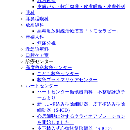
乳房再建
皮膚がん・軟部肉腫・皮膚腫瘍・皮膚外科
眼科
耳鼻咽喉科
放射線科
高精度放射線治療装置「トモセラピー」
産婦人科
無痛分娩
救急診療科
口腔ケア室
診療センター
高度救命救急センター
こども救急センター
救急プライマリケアセンター
ハートセンター
ハートセンター循環器内科 不整脈診療チ
ームより
新しい植込み型除細動器、皮下植込み型除
細動器（S-ICD）
心房細動に対するクライオアブレーション
を開始しました！
皮下植入式心律转复除颤器（S-ICD）