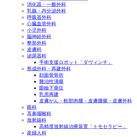
消化器・一般外科
乳腺・内分泌外科
呼吸器外科
心臓血管外科
小児外科
脳神経外科
整形外科
皮膚科
泌尿器科
手術支援ロボット「ダヴィンチ」
形成外科・再建外科
顔面骨骨折
難治性潰瘍
眼瞼下垂症
乳房再建
皮膚がん・軟部肉腫・皮膚腫瘍・皮膚外科
眼科
耳鼻咽喉科
放射線科
高精度放射線治療装置「トモセラピー」
産婦人科