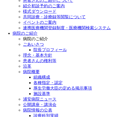
患者さんのご紹介について
紹介初診予約のご案内
様式ダウンロード
共同診療・診療録等閲覧について
イベントのご案内
連携医療機関登録制度・医療機関検索システム
病院のご紹介
病院のご紹介
ごあいさつ
院長プロフィール
理念・基本方針
患者さんの権利等
沿革
病院概要
組織構成
各種指定・認定
厚生労働大臣の定める掲示事項
施設基準
浦安病院ニュース
公開講座・講演会
病院情報の公表
診療科別実績