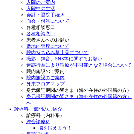
入院のご案内
入院中の生活
会計・退院手続き
面会・付添について
各種相談窓口
各種相談窓口
患者さんへのお願い
敷地内禁煙について
院内持ち込み禁止品について
撮影、録音、SNS等に関するお願い
迷惑行為により診療が不可能となる場合について
院内施設のご案内
院内施設のご案内
外来フロアマップ
身元保証機関の皆さま（海外在住の外国籍の方）
身元保証機関の皆さま（海外在住の外国籍の方）
へ
診療科・部門のご紹介
診療科（内科系）
総合診療科
脳を鍛えよう！