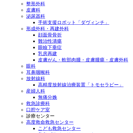
整形外科
皮膚科
泌尿器科
手術支援ロボット「ダヴィンチ」
形成外科・再建外科
顔面骨骨折
難治性潰瘍
眼瞼下垂症
乳房再建
皮膚がん・軟部肉腫・皮膚腫瘍・皮膚外科
眼科
耳鼻咽喉科
放射線科
高精度放射線治療装置「トモセラピー」
産婦人科
無痛分娩
救急診療科
口腔ケア室
診療センター
高度救命救急センター
こども救急センター