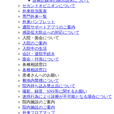
診療記録等の開示請求について
セカンドオピニオンについて
外来担当医表
専門外来一覧
外来パンフレット
通院サポートアプリのご案内
感染拡大防止への対応について
入院・面会について
入院のご案内
入院中の生活
会計・退院手続き
面会・付添について
各種相談窓口
各種相談窓口
患者さんへのお願い
敷地内禁煙について
院内持ち込み禁止品について
撮影、録音、SNS等に関するお願い
迷惑行為により診療が不可能となる場合について
院内施設のご案内
院内施設のご案内
外来フロアマップ