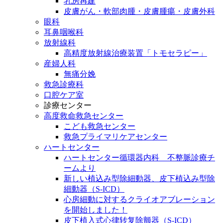
乳房再建
皮膚がん・軟部肉腫・皮膚腫瘍・皮膚外科
眼科
耳鼻咽喉科
放射線科
高精度放射線治療装置「トモセラピー」
産婦人科
無痛分娩
救急診療科
口腔ケア室
診療センター
高度救命救急センター
こども救急センター
救急プライマリケアセンター
ハートセンター
ハートセンター循環器内科 不整脈診療チ
ームより
新しい植込み型除細動器、皮下植込み型除
細動器（S-ICD）
心房細動に対するクライオアブレーション
を開始しました！
皮下植入式心律转复除颤器（S-ICD）