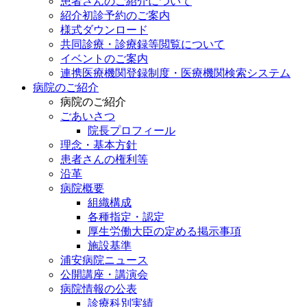
患者さんのご紹介について
紹介初診予約のご案内
様式ダウンロード
共同診療・診療録等閲覧について
イベントのご案内
連携医療機関登録制度・医療機関検索システム
病院のご紹介
病院のご紹介
ごあいさつ
院長プロフィール
理念・基本方針
患者さんの権利等
沿革
病院概要
組織構成
各種指定・認定
厚生労働大臣の定める掲示事項
施設基準
浦安病院ニュース
公開講座・講演会
病院情報の公表
診療科別実績