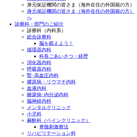
身元保証機関の皆さま（海外在住の外国籍の方）
身元保証機関の皆さま（海外在住の外国籍の方）
へ
診療科・部門のご紹介
診療科（内科系）
総合診療科
脳を鍛えよう！
循環器内科
科長ごあいさつ・経歴
消化器内科
呼吸器内科
腎･高血圧内科
膠原病・リウマチ内科
血液内科
糖尿病･内分泌内科
脳神経内科
メンタルクリニック
小児科
麻酔科（ペインクリニック）
脊髄刺激療法
リハビリテーション科