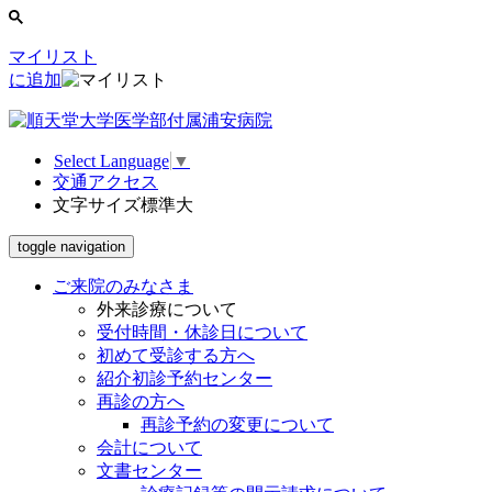
マイリスト
に追加
Select Language
▼
交通アクセス
文字サイズ
標準
大
toggle navigation
ご来院のみなさま
外来診療について
受付時間・休診日について
初めて受診する方へ
紹介初診予約センター
再診の方へ
再診予約の変更について
会計について
文書センター