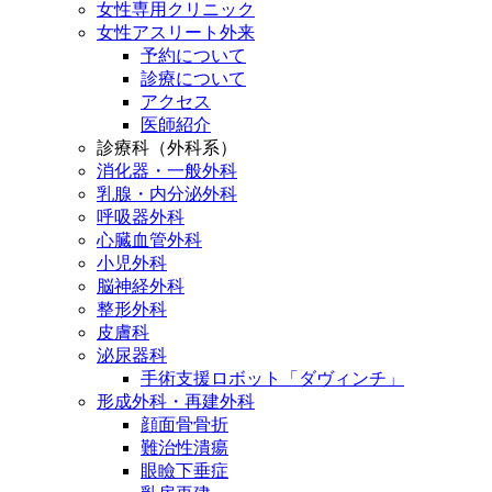
女性専用クリニック
女性アスリート外来
予約について
診療について
アクセス
医師紹介
診療科（外科系）
消化器・一般外科
乳腺・内分泌外科
呼吸器外科
心臓血管外科
小児外科
脳神経外科
整形外科
皮膚科
泌尿器科
手術支援ロボット「ダヴィンチ」
形成外科・再建外科
顔面骨骨折
難治性潰瘍
眼瞼下垂症