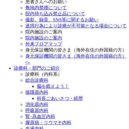
患者さんへのお願い
敷地内禁煙について
院内持ち込み禁止品について
撮影、録音、SNS等に関するお願い
迷惑行為により診療が不可能となる場合について
院内施設のご案内
院内施設のご案内
外来フロアマップ
身元保証機関の皆さま（海外在住の外国籍の方）
身元保証機関の皆さま（海外在住の外国籍の方）
へ
診療科・部門のご紹介
診療科（内科系）
総合診療科
脳を鍛えよう！
循環器内科
科長ごあいさつ・経歴
消化器内科
呼吸器内科
腎･高血圧内科
膠原病・リウマチ内科
血液内科