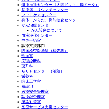
健康推進センター（人間ドック・脳ドック）
膠原病・リウマチセンター
フットケアセンター
身体（からだ）機能検査センター
がん治療センター
がん診療について
血液浄化センター
中央手術室
診療支援部門
臨床検査医学科（検査科）
輸血室
病理診断科
薬剤科
ＧＣＰセンター（治験）
栄養科
臨床工学室
看護部
医療安全管理室
診療録管理室
感染対策室
医療サービス支援センター