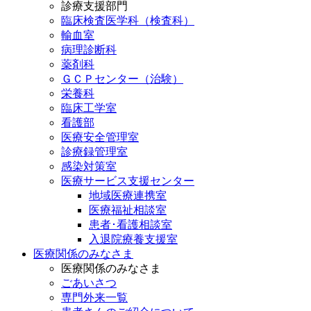
診療支援部門
臨床検査医学科（検査科）
輸血室
病理診断科
薬剤科
ＧＣＰセンター（治験）
栄養科
臨床工学室
看護部
医療安全管理室
診療録管理室
感染対策室
医療サービス支援センター
地域医療連携室
医療福祉相談室
患者･看護相談室
入退院療養支援室
医療関係のみなさま
医療関係のみなさま
ごあいさつ
専門外来一覧