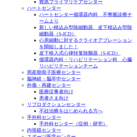
救急プライマリケアセンター
ハートセンター
ハートセンター循環器内科 不整脈診療チ
ームより
新しい植込み型除細動器、皮下植込み型除
細動器（S-ICD）
心房細動に対するクライオアブレーション
を開始しました！
皮下植入式心律转复除颤器（S-ICD）
循環器内科・リハビリテーション科 心臓
リハビリテーションチーム
周産期母子医療センター
脳神経・脳卒中センター
外傷・再建センター
医療従事者向け
患者さま向け
リプロダクションセンター
不妊治療をはじめられる方へ
手外科センター
手外科センター（症例・研究）
内視鏡センター
スポーツ医学センター