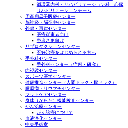
循環器内科・リハビリテーション科 心臓
リハビリテーションチーム
周産期母子医療センター
脳神経・脳卒中センター
外傷・再建センター
医療従事者向け
患者さま向け
リプロダクションセンター
不妊治療をはじめられる方へ
手外科センター
手外科センター（症例・研究）
内視鏡センター
スポーツ医学センター
健康推進センター（人間ドック・脳ドック）
膠原病・リウマチセンター
フットケアセンター
身体（からだ）機能検査センター
がん治療センター
がん診療について
血液浄化センター
中央手術室