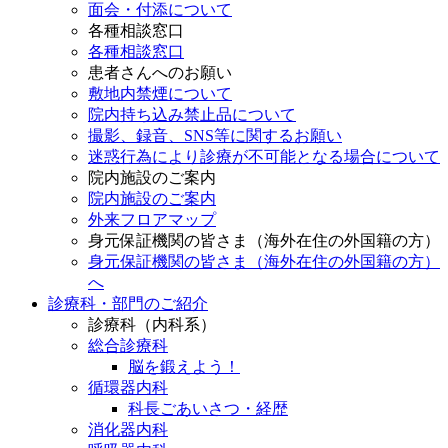
面会・付添について
各種相談窓口
各種相談窓口
患者さんへのお願い
敷地内禁煙について
院内持ち込み禁止品について
撮影、録音、SNS等に関するお願い
迷惑行為により診療が不可能となる場合について
院内施設のご案内
院内施設のご案内
外来フロアマップ
身元保証機関の皆さま（海外在住の外国籍の方）
身元保証機関の皆さま（海外在住の外国籍の方）
へ
診療科・部門のご紹介
診療科（内科系）
総合診療科
脳を鍛えよう！
循環器内科
科長ごあいさつ・経歴
消化器内科