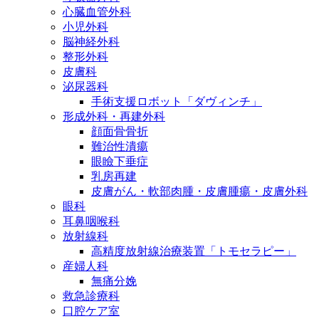
心臓血管外科
小児外科
脳神経外科
整形外科
皮膚科
泌尿器科
手術支援ロボット「ダヴィンチ」
形成外科・再建外科
顔面骨骨折
難治性潰瘍
眼瞼下垂症
乳房再建
皮膚がん・軟部肉腫・皮膚腫瘍・皮膚外科
眼科
耳鼻咽喉科
放射線科
高精度放射線治療装置「トモセラピー」
産婦人科
無痛分娩
救急診療科
口腔ケア室