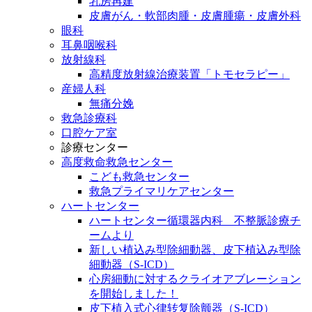
乳房再建
皮膚がん・軟部肉腫・皮膚腫瘍・皮膚外科
眼科
耳鼻咽喉科
放射線科
高精度放射線治療装置「トモセラピー」
産婦人科
無痛分娩
救急診療科
口腔ケア室
診療センター
高度救命救急センター
こども救急センター
救急プライマリケアセンター
ハートセンター
ハートセンター循環器内科 不整脈診療チ
ームより
新しい植込み型除細動器、皮下植込み型除
細動器（S-ICD）
心房細動に対するクライオアブレーション
を開始しました！
皮下植入式心律转复除颤器（S-ICD）