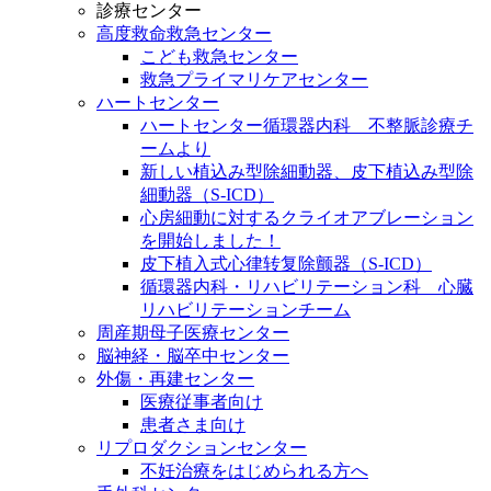
診療センター
高度救命救急センター
こども救急センター
救急プライマリケアセンター
ハートセンター
ハートセンター循環器内科 不整脈診療チ
ームより
新しい植込み型除細動器、皮下植込み型除
細動器（S-ICD）
心房細動に対するクライオアブレーション
を開始しました！
皮下植入式心律转复除颤器（S-ICD）
循環器内科・リハビリテーション科 心臓
リハビリテーションチーム
周産期母子医療センター
脳神経・脳卒中センター
外傷・再建センター
医療従事者向け
患者さま向け
リプロダクションセンター
不妊治療をはじめられる方へ