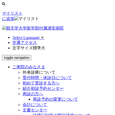
マイリスト
に追加
Select Language
▼
交通アクセス
文字サイズ
標準
大
toggle navigation
ご来院のみなさま
外来診療について
受付時間・休診日について
初めて受診する方へ
紹介初診予約センター
再診の方へ
再診予約の変更について
会計について
文書センター