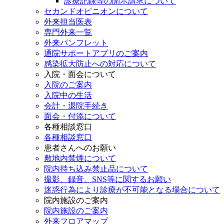
診療記録等の開示請求について
セカンドオピニオンについて
外来担当医表
専門外来一覧
外来パンフレット
通院サポートアプリのご案内
感染拡大防止への対応について
入院・面会について
入院のご案内
入院中の生活
会計・退院手続き
面会・付添について
各種相談窓口
各種相談窓口
患者さんへのお願い
敷地内禁煙について
院内持ち込み禁止品について
撮影、録音、SNS等に関するお願い
迷惑行為により診療が不可能となる場合について
院内施設のご案内
院内施設のご案内
外来フロアマップ