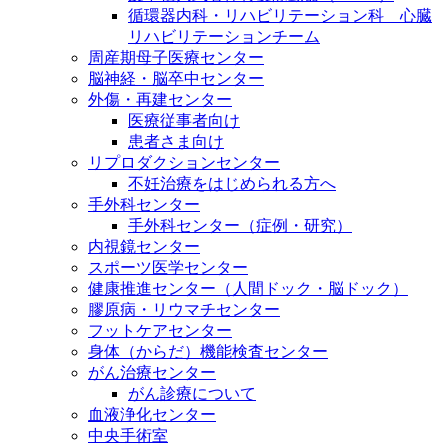
循環器内科・リハビリテーション科 心臓
リハビリテーションチーム
周産期母子医療センター
脳神経・脳卒中センター
外傷・再建センター
医療従事者向け
患者さま向け
リプロダクションセンター
不妊治療をはじめられる方へ
手外科センター
手外科センター（症例・研究）
内視鏡センター
スポーツ医学センター
健康推進センター（人間ドック・脳ドック）
膠原病・リウマチセンター
フットケアセンター
身体（からだ）機能検査センター
がん治療センター
がん診療について
血液浄化センター
中央手術室