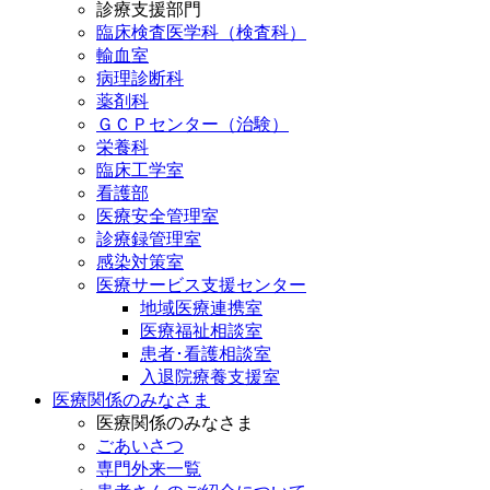
診療支援部門
臨床検査医学科（検査科）
輸血室
病理診断科
薬剤科
ＧＣＰセンター（治験）
栄養科
臨床工学室
看護部
医療安全管理室
診療録管理室
感染対策室
医療サービス支援センター
地域医療連携室
医療福祉相談室
患者･看護相談室
入退院療養支援室
医療関係のみなさま
医療関係のみなさま
ごあいさつ
専門外来一覧