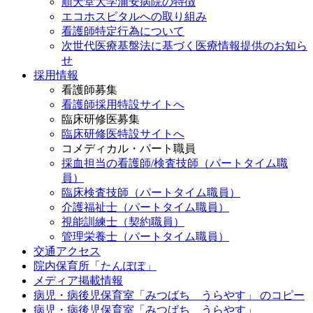
順天堂大学浦安病院の特徴
エコホスピタルへの取り組み
看護師特定行為について
次世代医療基盤法に基づく医療情報提供のお知ら
せ
採用情報
看護師募集
看護師採用特設サイトへ
臨床研修医募集
臨床研修医特設サイトへ
コメディカル・パート職員
採血担当の看護師/検査技師（パートタイム職
員）
臨床検査技師（パートタイム職員）
介護福祉士（パートタイム職員）
視能訓練士（契約職員）
管理栄養士（パートタイム職員）
交通アクセス
院内保育所「たんぽぽ」
メディア掲載情報
病児・病後児保育室「みつばち うらやす」 のコピー
病児・病後児保育室「みつばち うらやす」