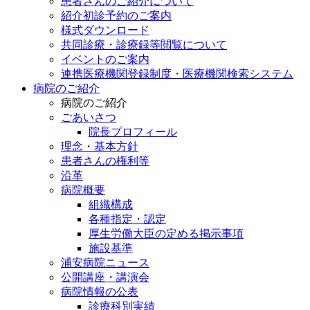
患者さんのご紹介について
紹介初診予約のご案内
様式ダウンロード
共同診療・診療録等閲覧について
イベントのご案内
連携医療機関登録制度・医療機関検索システム
病院のご紹介
病院のご紹介
ごあいさつ
院長プロフィール
理念・基本方針
患者さんの権利等
沿革
病院概要
組織構成
各種指定・認定
厚生労働大臣の定める掲示事項
施設基準
浦安病院ニュース
公開講座・講演会
病院情報の公表
診療科別実績