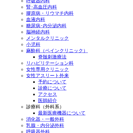
呼吸器内科
腎･高血圧内科
膠原病・リウマチ内科
血液内科
糖尿病･内分泌内科
脳神経内科
メンタルクリニック
小児科
麻酔科（ペインクリニック）
脊髄刺激療法
リハビリテーション科
女性専用クリニック
女性アスリート外来
予約について
診療について
アクセス
医師紹介
診療科（外科系）
最新医療機器について
消化器・一般外科
乳腺・内分泌外科
呼吸器外科