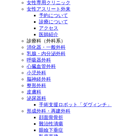
女性専用クリニック
女性アスリート外来
予約について
診療について
アクセス
医師紹介
診療科（外科系）
消化器・一般外科
乳腺・内分泌外科
呼吸器外科
心臓血管外科
小児外科
脳神経外科
整形外科
皮膚科
泌尿器科
手術支援ロボット「ダヴィンチ」
形成外科・再建外科
顔面骨骨折
難治性潰瘍
眼瞼下垂症