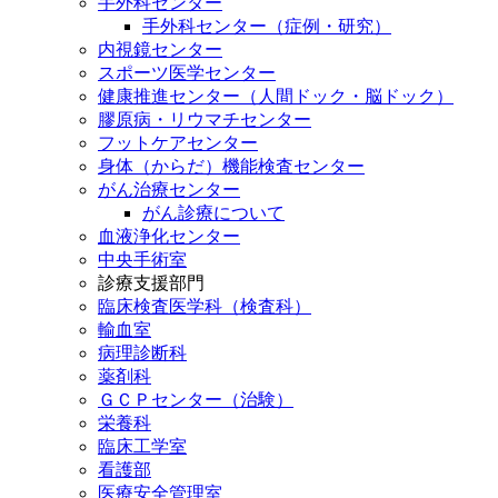
手外科センター
手外科センター（症例・研究）
内視鏡センター
スポーツ医学センター
健康推進センター（人間ドック・脳ドック）
膠原病・リウマチセンター
フットケアセンター
身体（からだ）機能検査センター
がん治療センター
がん診療について
血液浄化センター
中央手術室
診療支援部門
臨床検査医学科（検査科）
輸血室
病理診断科
薬剤科
ＧＣＰセンター（治験）
栄養科
臨床工学室
看護部
医療安全管理室