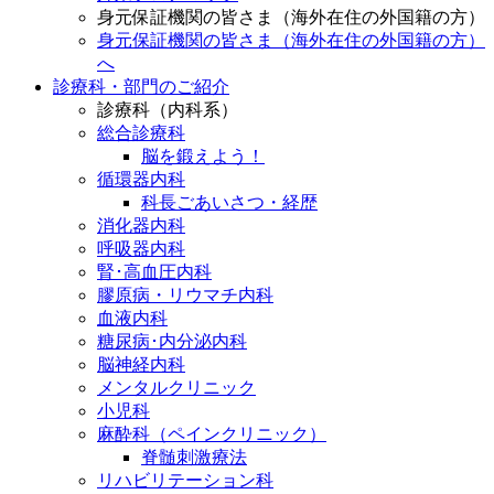
身元保証機関の皆さま（海外在住の外国籍の方）
身元保証機関の皆さま（海外在住の外国籍の方）
へ
診療科・部門のご紹介
診療科（内科系）
総合診療科
脳を鍛えよう！
循環器内科
科長ごあいさつ・経歴
消化器内科
呼吸器内科
腎･高血圧内科
膠原病・リウマチ内科
血液内科
糖尿病･内分泌内科
脳神経内科
メンタルクリニック
小児科
麻酔科（ペインクリニック）
脊髄刺激療法
リハビリテーション科